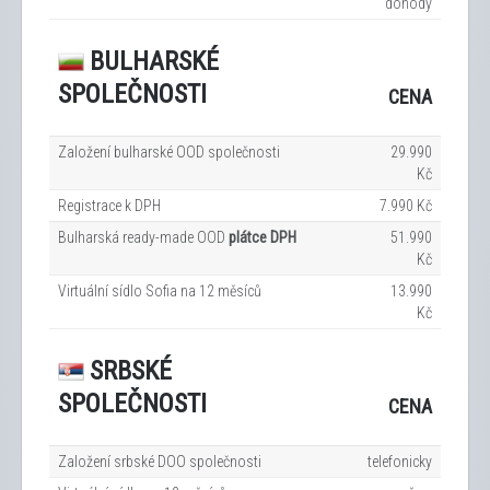
dohody
BULHARSKÉ
SPOLEČNOSTI
CENA
Založení bulharské OOD společnosti
29.990
Kč
Registrace k DPH
7.990 Kč
Bulharská ready-made OOD
plátce DPH
51.990
Kč
Virtuální sídlo Sofia na 12
měsíců
13.990
Kč
SRBSKÉ
SPOLEČNOSTI
CENA
Založení srbské DOO společnosti
telefonicky