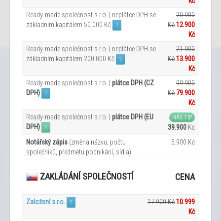
Kč
Ready-made společnost s.r.o. | neplátce DPH se
20.900
základním kapitálem 50.000 Kč
Kč
12.900
?
Kč
Ready-made společnost s.r.o. | neplátce DPH se
21.900
základním kapitálem 200.000 Kč
Kč
13.900
?
Kč
Ready-made společnost s.r.o. |
plátce DPH (CZ
99.900
DPH)
Kč
79.900
?
Kč
Ready-made společnost s.r.o. |
plátce DPH (EU
NÁŠ TIP
DPH)
39.900
Kč
?
Notářský zápis
(změna názvu, počtu
5.900 Kč
společníků, předmětu podnikání, sídla)
ZAKLÁDÁNÍ SPOLEČNOSTÍ
CENA
Založení s.r.o.
17.900 Kč
10.999
?
Kč