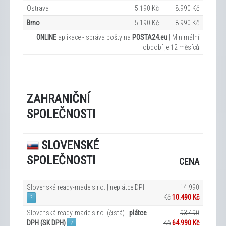
Ostrava
5.190 Kč
8.990 Kč
Brno
5.190 Kč
8.990 Kč
ONLINE
aplikace - správa pošty na
POSTA24.eu
|
Minimální
období je 12
měsíců
ZAHRANIČNÍ
SPOLEČNOSTI
SLOVENSKÉ
SPOLEČNOSTI
CENA
Slovenská ready-made s.r.o. | neplátce DPH
14.990
Kč
10.490 Kč
?
Slovenská ready-made s.r.o. (čistá) |
plátce
93.490
DPH (SK DPH)
Kč
64.990 Kč
?