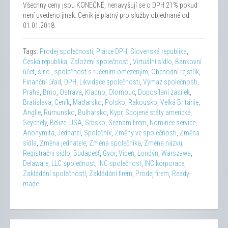
Všechny ceny jsou KONEČNÉ, nenavyšují se o DPH 21% pokud
není uvedeno jinak. Ceník je platný pro služby objednané od
01.01.2018.
Tags:
Prodej společnosti
,
Plátce DPH
,
Slovenská republika
,
Česká republika
,
Založení společnosti
,
Virtuální sídlo
,
Bankovní
účet
,
s.r.o.
,
společnost s ručením omezeným
,
Obchodní rejstřík
,
Finanční úřad
,
DPH
,
Likvidace společnosti
,
Výmaz společnosti
,
Praha
,
Brno
,
Ostrava
,
Kladno
,
Olomouc
,
Doposílaní zásilek
,
Bratislava
,
Ceník
,
Maďarsko
,
Polsko
,
Rakousko
,
Velká Británie
,
Anglie
,
Rumunsko
,
Bulharsko
,
Kypr
,
Spojené státy americké
,
Seychely
,
Belize
,
USA
,
Srbsko
,
Seznam firem
,
Nominee service
,
Anonymita
,
Jednatel
,
Společník
,
Změny ve společnosti
,
Změna
sídla
,
Změna jednatele
,
Změna společníka
,
Změna názvu
,
Registrační sídlo
,
Budapešť
,
Gyor
,
Vídeň
,
Londýn
,
Warszawa
,
Delaware
,
LLC společnost
,
INC společnost
,
INC korporace
,
Zakládání společností
,
Zakládání firem
,
Prodej firem
,
Ready-
made