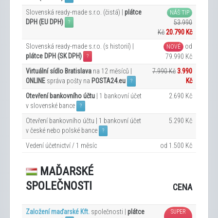
Slovenská ready-made s.r.o. (čistá) |
plátce
NÁŠ TIP
DPH (EU DPH)
53.990
?
Kč
20.790 Kč
Slovenská ready-made s.r.o. (s historií) |
od
NOVÉ
plátce DPH (SK DPH)
79.990 Kč
?
Virtuální sídlo Bratislava
na 12
měsíců |
7.990 Kč
3.990
ONLINE
správa pošty na
POSTA24.eu
Kč
?
Otevření bankovního účtu
| 1 bankovní účet
2.690 Kč
v slovenské bance
?
Otevření bankovního účtu | 1 bankovní účet
5.290 Kč
v české nebo polské bance
?
Vedení účetnictví / 1 měsíc
od 1.500 Kč
MAĎARSKÉ
SPOLEČNOSTI
CENA
Založení maďarské Kft.
společnosti |
plátce
SUPER