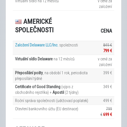
Virtuální sídlo na 12
měsíců
v ceně za
založení
AMERICKÉ
SPOLEČNOSTI
CENA
Založení Delaware LLC/Inc.
společnosti
849 €
799 €
Virtuální sídlo Delaware
na 12
měsíců
v ceně za
založení
Přeposílání pošty
, na období 1 rok, periodicita
399 €
přeposílání týdně
Certificate of Good Standing
(výpis z
349 €
obchodního rejstříka) +
Apostil
(2 týdny)
Roční správa společnosti (udržovací poplatek)
499 €
Otevření bankovního účtu (EU destinace)
799
€
699 €