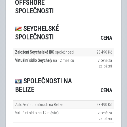
OFFSHORE
SPOLEČNOSTI
SEYCHELSKÉ
SPOLEČNOSTI
CENA
Založení Seychelské IBC
společnosti
23.490 Kč
Virtuální sídlo Seychely
na 12
měsíců
v ceně za
založení
SPOLEČNOSTI NA
BELIZE
CENA
Založení společnosti na Belize
23.490 Kč
Virtuální sídlo na 12
měsíců
v ceně za
založení