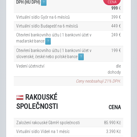
DPH (HU DPH)
CENA
?
999
€
Virtuální sídlo Győr na 6
měsíců
399 €
Virtuální sídlo Budapešť na 6
měsíců
449 €
Otevření bankovního účtu | 1 bankovní účet v
249 €
maďarské bance
?
Otevření bankovního účtu | 1 bankovní účet v
199 €
slovenské, české nebo polské bance
?
Vedení účetnictví
dle
dohody
Ceny neobsahují 21% DPH.
RAKOUSKÉ
SPOLEČNOSTI
CENA
Založení rakouské GbmH společnosti
85.990 Kč
Virtuální sídlo Vídeň na 1
měsíc
3.390 Kč