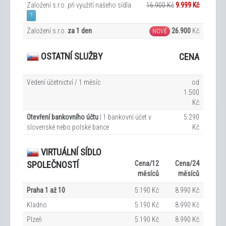
Založení s.r.o. při využití našeho sídla
16.900 Kč
9.999
Kč
?
Založení s.r.o.
za 1 den
26.900
Kč
NOVÉ
OSTATNÍ SLUŽBY
CENA
Vedení účetnictví / 1 měsíc
od
1.500
Kč
Otevření bankovního účtu
| 1 bankovní účet v
5.290
slovenské nebo polské bance
Kč
VIRTUÁLNÍ SÍDLO
Cena/12
Cena/24
SPOLEČNOSTÍ
měsíců
měsíců
Praha 1 až 10
5.190 Kč
8.990 Kč
Kladno
5.190 Kč
8.990 Kč
Plzeň
5.190 Kč
8.990 Kč