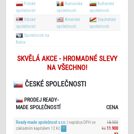
Polské
Rumunské
Bulharské
společnosti
společnosti
společnosti
Srbské
Americké
Seychelské
společnosti
společnosti
společnosti
Společnosti na
Belize
SKVĚLÁ AKCE - HROMADNÉ SLEVY
NA VŠECHNO!
ČESKÉ SPOLEČNOSTI
PRODEJ READY-
CENA
MADE SPOLEČNOSTÍ
Ready-made společnost s.r.o.
| neplátce DPH se
18.900
základním kapitálem 12 Kč
Kč
11.900
?