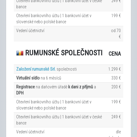
Otevření bankovního účtu | 1 bankovní účet v české
249 €
bance
Otevření bankovního účtu | 1 bankovní účet v
199 €
slovenské nebo polské bance
Vedení účetnictví
od 70
€
RUMUNSKÉ SPOLEČNOSTI
CENA
Založení rumunské Srl.
společnosti
1.299 €
Virtuální sídlo
na 6
měsíců
330 €
Registrace
na daňovém úřadě
k dani z příjmů
a
200 €
DPH
Otevření bankovního účtu | 1 bankovní účet v
199 €
slovenské nebo polské bance
Otevření bankovního účtu | 1 bankovní účet v české
249 €
bance
Vedení účetnictví
dle