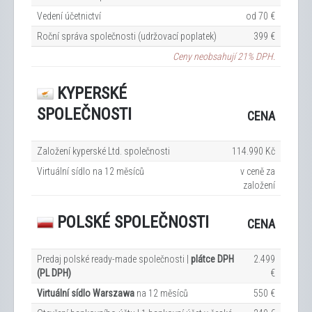
Vedení účetnictví
od 70 €
Roční správa společnosti (udržovací poplatek)
399 €
Ceny neobsahují 21% DPH.
KYPERSKÉ
SPOLEČNOSTI
CENA
Založení kyperské Ltd. společnosti
114.990 Kč
Virtuální sídlo na 12
měsíců
v ceně za
založení
POLSKÉ SPOLEČNOSTI
CENA
Predaj polské ready-made společnosti |
plátce DPH
2.499
(PL DPH)
€
Virtuální sídlo Warszawa
na 12
měsíců
550 €