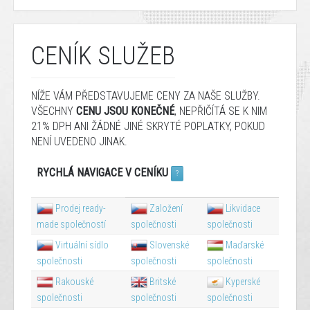
CENÍK SLUŽEB
NÍŽE
VÁM
PŘEDSTAVUJEME
CENY
ZA
NAŠE SLUŽBY
.
VŠECHNY
CENU
JSOU KONEČNÉ
,
NEPŘIČÍTÁ
SE
K NIM
21%
DPH
ANI ŽÁDNÉ JINÉ
SKRYTÉ
POPLATKY, POKUD
NENÍ UVEDENO JINAK.
RYCHLÁ NAVIGACE V CENÍKU
?
Prodej ready-
Založení
Likvidace
made společností
společnosti
společnosti
Virtuální sídlo
Slovenské
Maďarské
společnosti
společnosti
společnosti
Rakouské
Britské
Kyperské
společnosti
společnosti
společnosti