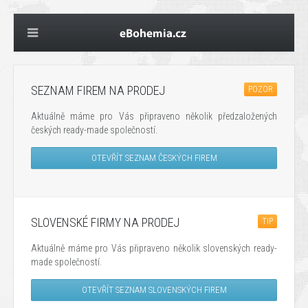
SEZNAM FIREM NA PRODEJ
POZOR
Aktuálně máme
pro
Vás
připraveno několik
předzaložených
českých ready
-
made
společností.
OTEVŘÍT SEZNAM ČESKÝCH FIREM
SLOVENSKÉ FIRMY NA PRODEJ
TIP
Aktuálně máme
pro
Vás
připraveno několik
slovenských ready
-
made
společností.
OTEVŘÍT SEZNAM SLOVENSKÝCH FIREM