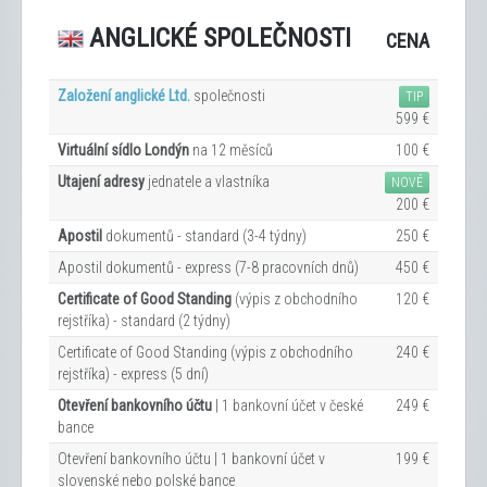
ANGLICKÉ SPOLEČNOSTI
CENA
Založení anglické Ltd.
společnosti
TIP
599 €
Virtuální sídlo Londýn
na 12
měsíců
100 €
Utajení adresy
jednatele a vlastníka
NOVÉ
200 €
Apostil
dokumentů - standard (3-4 týdny)
250 €
Apostil dokumentů - express (7-8 pracovních dn
ů
)
450 €
Certificate of Good Standing
(výpis z obchodního
120 €
rejstříka) - standard (2 týdny)
Certificate of Good Standing (výpis z obchodního
240 €
rejstříka) - express (5 dní)
Otevření bankovního účtu
| 1 bankovní účet v české
249 €
bance
Otevření bankovního účtu | 1 bankovní účet v
199 €
slovenské nebo polské bance