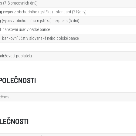
s (7-8 pracovních dn
ů
)
ng
(výpis z obchodního rejstříka) - standard (2 týdny)
 (výpis z obchodního rejstříka) - express (5 dní)
 1 bankovní účet v české bance
 1 bankovní účet v slovenské nebo polské bance
udržovací poplatek)
POLEČNOSTI
ečnosti
ů
LEČNOSTI