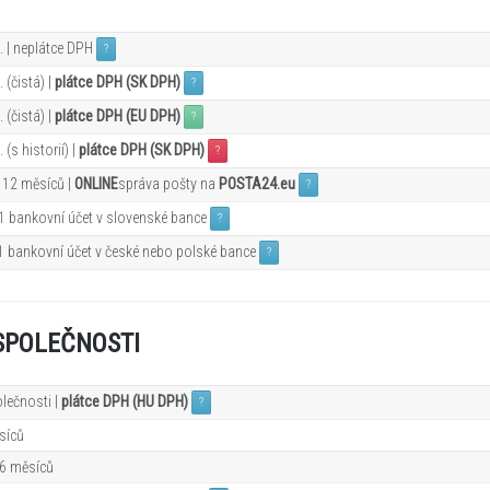
. | neplátce DPH
?
 (čistá) |
plátce DPH (SK DPH)
?
 (čistá) |
plátce DPH (EU DPH)
?
(s historií) |
plátce DPH (SK DPH)
?
 12
měsíců |
ONLINE
správa pošty na
POSTA24.eu
?
 1 bankovní účet v slovenské bance
?
 1 bankovní účet v české nebo polské bance
?
SPOLEČNOSTI
lečnosti |
plátce DPH (HU DPH)
?
síců
 6
měsíců