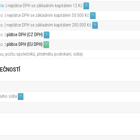
.o.
| neplátce DPH se základním kapitálem 12 Kč
?
o. | neplátce DPH se základním kapitálem 50.000 Kč
?
o. | neplátce DPH se základním kapitálem 200.000 Kč
?
o. |
plátce DPH (CZ DPH)
?
o. |
plátce DPH (EU DPH)
?
u, počtu společníků, předmětu podnikání, sídla)
LEČNOSTÍ
ašeho sídla
?