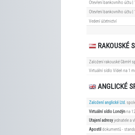
Otevření bankovního účtu |
Otevření bankovního účtu |
Vedení účetnictví
RAKOUSKÉ S
Založení rakouské GbmH sp
Virtuální sídlo Vídeň na 1
m
ANGLICKÉ S
Založení anglické Ltd.
spol
Virtuální sídlo Londýn
na 1
Utajení adresy
jednatele a v
Apostil
dokumentů - standar