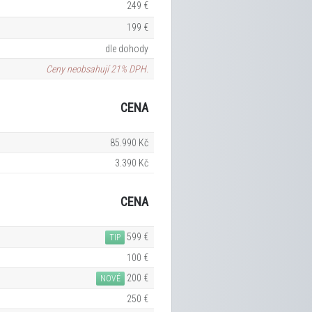
249 €
199 €
dle dohody
Ceny neobsahují 21% DPH.
CENA
85.990 Kč
3.390 Kč
CENA
599 €
TIP
100 €
200 €
NOVÉ
250 €