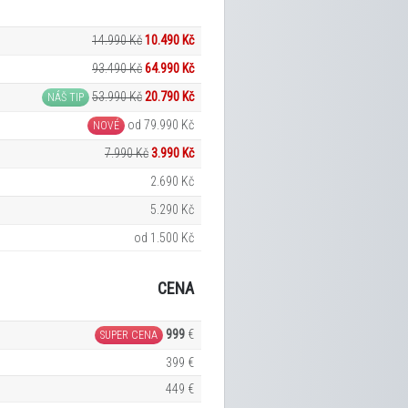
14.990 Kč
10.490 Kč
93.490 Kč
64.990 Kč
53.990 Kč
20.790 Kč
NÁŠ TIP
od 79.990 Kč
NOVÉ
7.990 Kč
3.990 Kč
2.690 Kč
5.290 Kč
od 1.500 Kč
CENA
999
€
SUPER CENA
399 €
449 €