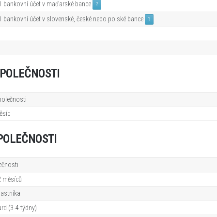
 1 bankovní účet v maďarské bance
?
 1 bankovní účet v slovenské, české nebo polské bance
?
POLEČNOSTI
olečnosti
ěsíc
POLEČNOSTI
ečnosti
2
měsíců
lastníka
d (3-4 týdny)