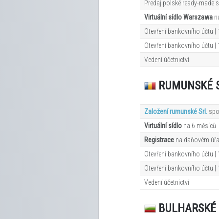
Predaj polské ready-made s
Virtuální sídlo Warszawa
n
Otevření bankovního účtu | 
Otevření bankovního účtu |
Vedení účetnictví
RUMUNSKÉ 
Založení rumunské Srl.
spo
Virtuální sídlo
na 6
měsíců
Registrace
na daňovém úř
Otevření bankovního účtu |
Otevření bankovního účtu | 
Vedení účetnictví
BULHARSKÉ 