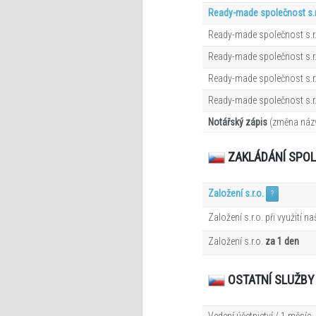
Ready-made společnost s.r
Ready-made společnost s.r.
Ready-made společnost s.r.
Ready-made společnost s.r.
Ready-made společnost s.r.
Notářský zápis
(změna názv
ZAKLÁDÁNÍ SPO
Založení s.r.o.
?
Založení s.r.o. při využití n
Založení s.r.o.
za 1 den
OSTATNÍ SLUŽBY
Vedení účetnictví / 1 měsíc