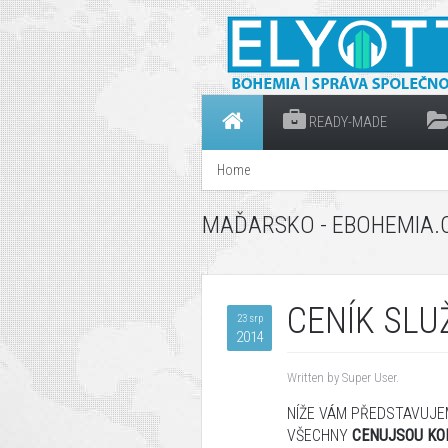
READY-MADE
Home
MAĎARSKO - EBOHEMIA.C
CENÍK SLU
23 srp
2014
Written by Super User.
NÍŽE
VÁM
PŘEDSTAVUJE
VŠECHNY
CENU
JSOU KO