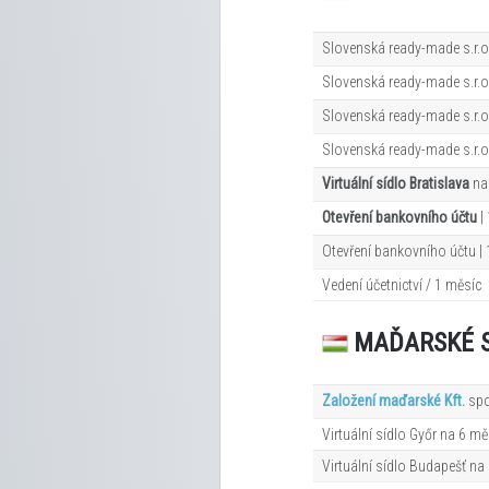
Slovenská ready-made s.r.o
Slovenská ready-made s.r.o.
Slovenská ready-made s.r.o.
Slovenská ready-made s.r.o. 
Virtuální sídlo Bratislava
na
Otevření bankovního účtu
|
Otevření bankovního účtu |
Vedení účetnictví / 1 měsíc
MAĎARSKÉ 
Založení maďarské Kft.
spo
Virtuální sídlo Győr na 6
mě
Virtuální sídlo Budapešť na