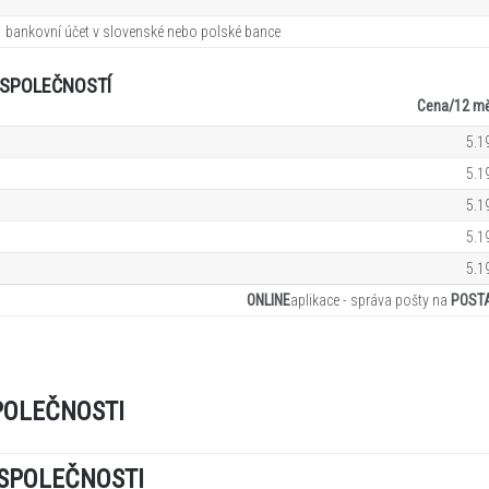
 1 bankovní účet v slovenské nebo polské bance
O SPOLEČNOSTÍ
Cena/12
mě
5.1
5.1
5.1
5.1
5.1
ONLINE
aplikace - správa pošty na
POST
POLEČNOSTI
SPOLEČNOSTI