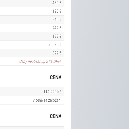
450 €
120 €
240 €
249 €
199 €
od 70 €
399 €
Ceny neobsahují 21% DPH.
CENA
114.990 Kč
v ceně za založení
CENA