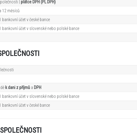
polečnosti |
plátce DPH (PL DPH)
a 12
měsíců
1 bankovní účet v české bance
 1 bankovní účet v slovenské nebo polské bance
SPOLEČNOSTI
lečnosti
adě
k dani z příjmů
a
DPH
 1 bankovní účet v slovenské nebo polské bance
1 bankovní účet v české bance
SPOLEČNOSTI