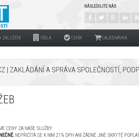
NÁSLEDUJTE NÁS
ZALOŽENÍ
SÍDLA
CENÍK
OBJEDNÁVKA
Z | ZAKLÁDÁNÍ A SPRÁVA SPOLEČNOSTÍ, POD
ŽEB
ME
CENY
ZA
NAŠE SLUŽBY
.
NEČNÉ
,
NEPŘIČÍTÁ
SE
K NIM
21%
DPH
ANI ŽÁDNÉ JINÉ
SKRYTÉ
POPLAT