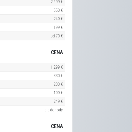
2.499 €
550 €
249 €
199 €
od 70 €
CENA
1.299 €
330 €
200 €
199 €
249 €
dle dohody
CENA