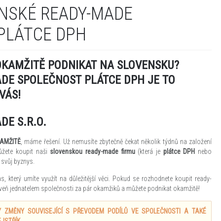
NSKÉ READY-MADE
PLÁTCE DPH
OKAMŽITĚ PODNIKAT NA SLOVENSKU?
DE SPOLEČNOST PLÁTCE DPH JE TO
VÁS!
DE S.R.O.
KAMŽITĚ
, máme řešení. Už nemusíte zbytečně čekat několik týdnů na založení
ůžete koupit naši
slovenskou ready-made firmu
(která je
plátce DPH
nebo
 svůj byznys.
, který umíte využít na důležitější věci. Pokud se rozhodnete koupit ready-
roveň jednatelem společnosti za pár okamžiků a můžete podnikat okamžitě!
 ZMĚNY SOUVISEJÍCÍ S PŘEVODEM PODÍLŮ VE SPOLEČNOSTI A TAKÉ