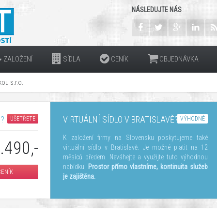
NÁSLEDUJTE NÁS
ZALOŽENÍ
SÍDLA
CENÍK
OBJEDNÁVKA
ou s.r.o.
.?
VIRTUÁLNÍ SÍDLO V BRATISLAVĚ?
UŠETŘETE
VÝHODNÉ
K založení firmy na Slovensku poskytujeme také
.490,-
virtuální sídlo v Bratislavě. Je možné platit na 12
měsíců předem. Neváhejte a využijte tuto výhodnou
nabídku!
Prostor přímo vlastníme, kontinuita služeb
ENÍK
je zajištěna.