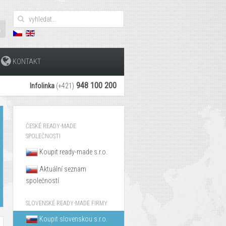
KONTAKT
948 100 200
Infolinka
(+421)
ČESKÉ READY-MADE
SPOLEČNOSTI
Koupit ready-made s.r.o.
Aktuální seznam
společností
SLOVENSKÉ READY-MADE FIRMY
Koupit slovenskou s.r.o.