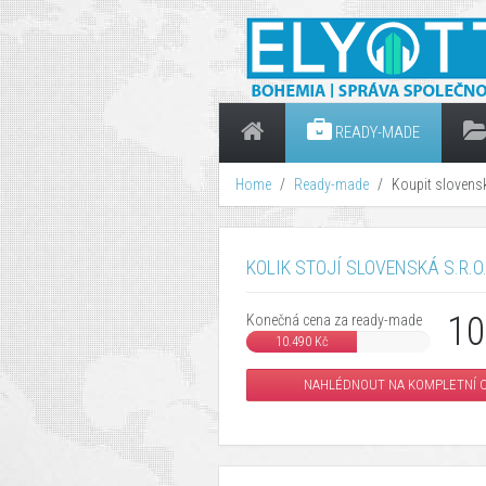
READY-MADE
Home
Ready-made
Koupit slovensk
KOLIK STOJÍ SLOVENSKÁ S.R.O
10
Konečná cena za ready-made
10.490 Kč
NAHLÉDNOUT NA KOMPLETNÍ C