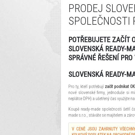
PRODEJ SLOVE
SPOLEČNOSTI 
POTŘEBUJETE ZAČÍT 
SLOVENSKÁ READY-MA
SPRÁVNÉ ŘEŠENÍ PRO 
SLOVENSKÁ READY-MA
Pro ty, kteří potřebují
začít podnikat O
nové slovenské firmy, jednoduše si m
neplátce DPH) a ušetřený čas využijte na
Koupě ready-made společnosti šetří čas
made s.r.o., stáváte se majitelem a zá
V CENĚ JSOU ZAHRNUTY VŠECHNY