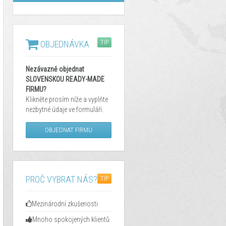
TIP
OBJEDNÁVKA
Nezávazně objednat
SLOVENSKOU READY-MADE
FIRMU?
Klikněte prosím níže a vyplňte
nezbytné údaje ve formuláři.
OBJEDNAT FIRMU
PROČ VYBRAT NÁS?
TIP
Mezinárodní zkušenosti
Mnoho spokojených klientů