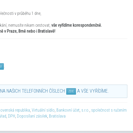
lečnosti v průběhu 1 dne,
ání, nemusíte nikam cestovat,
vše vyřídíme korespondenčně.
 v Praze, Brně nebo i Bratislavě!
.
U
NA NAŠICH TELEFONNÍCH ČÍSLECH
A VŠE VYŘÍDÍME.
ZDE
lovenská republika
,
Virtuální sídlo
,
Bankovní účet
,
s.r.o.
,
společnost s ručením
úřad
,
DPH
,
Doposílaní zásilek
,
Bratislava