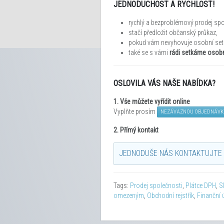
JEDNODUCHOST A RYCHLOST!
rychlý a bezproblémový prodej spo
stačí předložit občanský průkaz,
pokud vám nevyhovuje osobní setk
také se s vámi
rádi setkáme osobně
OSLOVILA VÁS NAŠE NABÍDKA?
1.
Vše můžete vyřídit
online
Vyplňte prosím
NEZÁVAZNOU OBJEDNÁVK
2. Přímý kontakt
JEDNODUŠE NÁS KONTAKTUJTE 
Tags:
Prodej společnosti
,
Plátce DPH
,
S
omezeným
,
Obchodní rejstřík
,
Finanční 