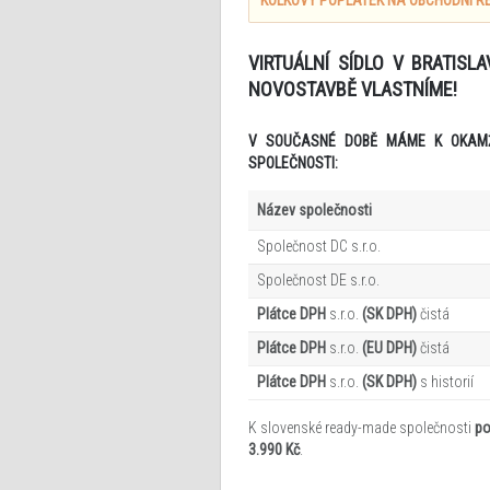
KOLKOVÝ POPLATEK NA OBCHODNÍ RE
VIRTUÁLNÍ SÍDLO V BRATIS
NOVOSTAVBĚ VLASTNÍME!
V SOUČASNÉ
DOBĚ MÁME
K OKAM
SPOLEČNOSTI:
Název společnosti
Společnost DC s.r.o.
Společnost DE s.r.o.
Plátce DPH
s.r.o.
(SK DPH)
čistá
Plátce DPH
s.r.o.
(EU DPH)
čistá
Plátce DPH
s.r.o.
(SK DPH)
s historií
K slovenské ready-made společnosti
po
3.990 Kč
.