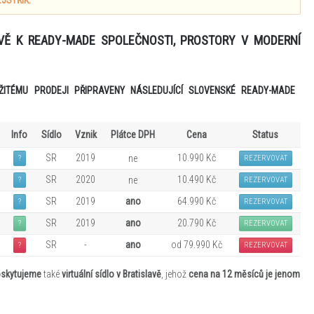
JSTŘÍK.
LAVĚ K READY-MADE SPOLEČNOSTI, PROSTORY V MODERNÍ
ŽITÉMU PRODEJI
PŘIPRAVENY
NÁSLEDUJÍCÍ SLOVENSKÉ
READY
-
MADE
Info
Sídlo
Vznik
Plátce DPH
Cena
Status
SR
2019
10.990 Kč
ne
?
REZERVOVAT
SR
2020
10.490 Kč
ne
?
REZERVOVAT
SR
2019
ano
64.990 Kč
?
REZERVOVAT
SR
2019
ano
20.790 Kč
?
REZERVOVAT
SR
-
ano
od 79.990 Kč
?
REZERVOVAT
skytujeme
také
virtuální sídlo v Bratislavě
, jehož
cena na 12 měsíců je jenom