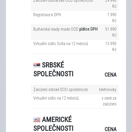
Založení bulharské OOD společnosti
29.990
Kč
Registrace k DPH
7.990
Kč
Bulharská ready-made OOD
plátce DPH
51.990
Kč
Virtuální sídlo Sofia na 12
měsíců
13.990
Kč
SRBSKÉ
SPOLEČNOSTI
CENA
Založení srbské DOO společnosti
telefonicky
Virtuální sídlo na 12
měsíců
v ceně za
založení
AMERICKÉ
SPOLEČNOSTI
CENA