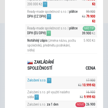
200.000 Kč
Kč
?
Ready-made společnost s.r.o. |
plátce
99.900
DPH (CZ DPH)
Kč
79.900
?
Kč
Ready-made společnost s.r.o. |
plátce
NÁŠ TIP
DPH (EU DPH)
39.900
Kč
?
Notářský zápis
(změna názvu, počtu
5.900 Kč
společníků, předmětu podnikání,
sídla)
ZAKLÁDÁNÍ
CENA
SPOLEČNOSTÍ
Založení s.r.o.
17.900
?
Kč
10.999 Kč
Založení s.r.o. při využití našeho
16.900
sídla
Kč
9.999
Kč
?
Založení s.r.o.
za 1 den
26.900
NOVÉ