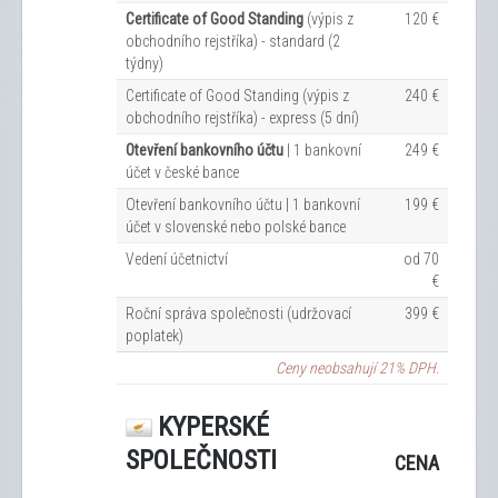
Certificate of Good Standing
(výpis z
120 €
obchodního rejstříka) - standard (2
týdny)
Certificate of Good Standing (výpis z
240 €
obchodního rejstříka) - express (5 dní)
Otevření bankovního účtu
| 1 bankovní
249 €
účet v české bance
Otevření bankovního účtu | 1 bankovní
199 €
účet v slovenské nebo polské bance
Vedení účetnictví
od 70
€
Roční správa společnosti (udržovací
399 €
poplatek)
Ceny neobsahují 21% DPH.
KYPERSKÉ
SPOLEČNOSTI
CENA