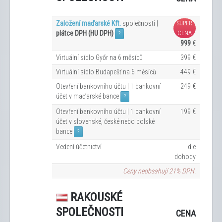
Založení maďarské Kft.
společnosti |
SUPER
plátce DPH (HU DPH)
CENA
?
999
€
Virtuální sídlo Győr na 6
měsíců
399 €
Virtuální sídlo Budapešť na 6
měsíců
449 €
Otevření bankovního účtu | 1 bankovní
249 €
účet v maďarské bance
?
Otevření bankovního účtu | 1 bankovní
199 €
účet v slovenské, české nebo polské
bance
?
Vedení účetnictví
dle
dohody
Ceny neobsahují 21% DPH.
RAKOUSKÉ
SPOLEČNOSTI
CENA