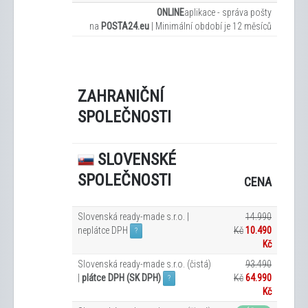
ONLINE
aplikace - správa pošty
na
POSTA24.eu
|
Minimální období je 12
měsíců
ZAHRANIČNÍ
SPOLEČNOSTI
SLOVENSKÉ
SPOLEČNOSTI
CENA
Slovenská ready-made s.r.o. |
14.990
neplátce DPH
Kč
10.490
?
Kč
Slovenská ready-made s.r.o. (čistá)
93.490
|
plátce DPH (SK DPH)
Kč
64.990
?
Kč