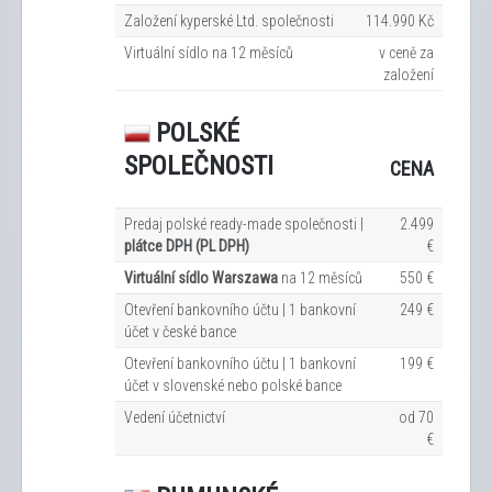
Založení kyperské Ltd. společnosti
114.990 Kč
Virtuální sídlo na 12
měsíců
v ceně za
založení
POLSKÉ
SPOLEČNOSTI
CENA
Predaj polské ready-made společnosti |
2.499
plátce DPH (PL DPH)
€
Virtuální sídlo Warszawa
na 12
měsíců
550 €
Otevření bankovního účtu | 1 bankovní
249 €
účet v české bance
Otevření bankovního účtu | 1 bankovní
199 €
účet v slovenské nebo polské bance
Vedení účetnictví
od 70
€