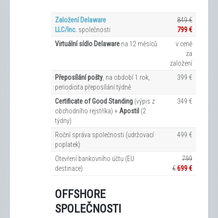
Založení Delaware
849 €
LLC/Inc.
společnosti
799 €
Virtuální sídlo Delaware
na 12
měsíců
v ceně
za
založení
Přeposílání pošty
, na období 1 rok,
399 €
periodicita přeposílání týdně
Certificate of Good Standing
(výpis z
349 €
obchodního rejstříka) +
Apostil
(2
týdny)
Roční správa společnosti (udržovací
499 €
poplatek)
Otevření bankovního účtu (EU
799
destinace)
€
699 €
OFFSHORE
SPOLEČNOSTI