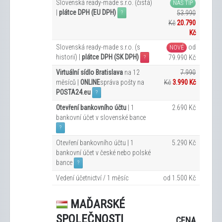
Slovenská ready-made s.r.o. (čistá)
NÁŠ TIP
|
plátce DPH (EU DPH)
53.990
?
Kč
20.790
Kč
Slovenská ready-made s.r.o. (s
od
NOVÉ
historií) |
plátce DPH (SK DPH)
79.990 Kč
?
Virtuální sídlo Bratislava
na 12
7.990
měsíců |
ONLINE
správa pošty na
Kč
3.990 Kč
POSTA24.eu
?
Otevření bankovního účtu
| 1
2.690 Kč
bankovní účet v slovenské bance
?
Otevření bankovního účtu | 1
5.290 Kč
bankovní účet v české nebo polské
bance
?
Vedení účetnictví / 1 měsíc
od 1.500 Kč
MAĎARSKÉ
SPOLEČNOSTI
CENA