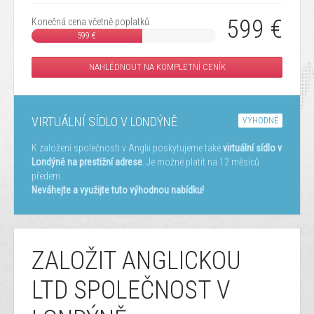
599 €
Konečná cena včetně poplatků
599 €
NAHLÉDNOUT NA KOMPLETNÍ CENÍK
VIRTUÁLNÍ SÍDLO V LONDÝNĚ
VÝHODNÉ
K založení společnosti v Anglii poskytujeme také
virtuální sídlo v
Londýně na prestižní adrese
. Je možné platit na 12 měsíců
předem.
Neváhejte a využijte tuto výhodnou nabídku!
ZALOŽIT ANGLICKOU
LTD SPOLEČNOST V