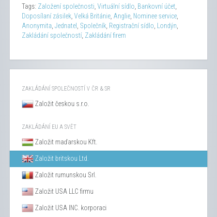
Tags:
Založení společnosti
,
Virtuální sídlo
,
Bankovní účet
,
Doposílaní zásilek
,
Velká Británie
,
Anglie
,
Nominee service
,
Anonymita
,
Jednatel
,
Společník
,
Registrační sídlo
,
Londýn
,
Zakládání společností
,
Zakládání firem
ZAKLÁDÁNÍ SPOLEČNOSTÍ V ČR & SR
Založit českou s.r.o.
ZAKLÁDÁNÍ EU A SVĚT
Založit maďarskou Kft.
Založit britskou Ltd.
Založit rumunskou Srl.
Založit USA LLC firmu
Založit USA INC. korporaci