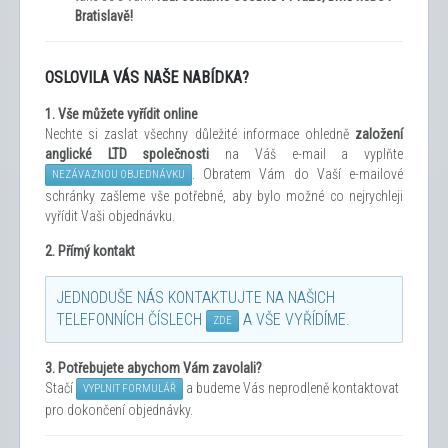
Bratislavě!
OSLOVILA VÁS NAŠE NABÍDKA?
1.
Vše můžete vyřídit
online
Nechte si zaslat všechny důležité informace ohledně
založení
anglické LTD společnosti
na Váš e-mail a vyplňte
. Obratem Vám do Vaší e-mailové
NEZÁVAZNOU OBJEDNÁVKU
schránky zašleme
vše potřebné, aby bylo možné co nejrychleji
vyřídit Vaši objednávku.
2. Přímý kontakt
JEDNODUŠE NÁS KONTAKTUJTE NA NAŠICH
TELEFONNÍCH ČÍSLECH
A VŠE VYŘÍDÍME.
ZDE
3.
Potřebujete abychom Vám zavolali?
Stačí
a budeme Vás neprodleně kontaktovat
VYPLNIT FORMULÁŘ
pro dokončení objednávky.