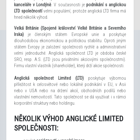
kanceláře v Londýně
. V současnosti je
podnikání s anglickou
LTD společností
velmi populární, protože anglická LTD firma má
hned několik výhod.
Velká Británie (Spojené království Velké Británie a Severního
Irska)
je členským státem Evropské unie a poskytuje
dlouhodobou ekonomickou a politickou stabilitu. Oproti jiným
státem Evropy je založení společnosti rychlé a administrativní
velmi jednoduché. Anglická společnost LTD je obdoba české
SRO, resp. A.S. (LTD jsou privátními akciovými společnostmi).
Firmu vlastní vlastník (shareholder), který drží akcie společnosti.
Anglická společnost Limited (LTD)
poskytuje výbornou
příležitost k celosvětové nebo lokálně podnikání v EU, v Asii
nebo v USA nebo na držení akcií, obchodních podílů nebo
vlastnění nemovitostí. Tato společnost se dá využívat i v rámci
korporátní struktury nebo holdingu.
NĚKOLIK VÝHOD ANGLICKÉ LIMITED
SPOLEČNOSTI: