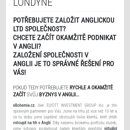
LONDÝNĚ
POTŘEBUJETE ZALOŽIT ANGLICKOU
LTD SPOLEČNOST?
CHCETE ZAČÍT OKAMŽITĚ PODNIKAT
V ANGLII?
ZALOŽENÍ SPOLEČNOSTI V
ANGLII JE TO SPRÁVNÉ ŘEŠENÍ PRO
VÁS!
POKUD TEDY POTŘEBUJETE
RYCHLE A OKAMŽITĚ
ZAČÍT
SVŮJ
BYZNYS V ANGLII...
eBohemia.cz
, člen ELYOTT INVESTMENT GROUP Inc. je tím
správným partnerem pro Vás. Jsme na trhu již více než 10 let a
za tu dobu jsme úspěšně obsloužili tisíce klientů, kteří chtěli
vstoupit na trh v Anglii
. Díky našemu širokému portfoliu služeb,
jsme schopni poskytnout našim klientům prestižní
virtuální