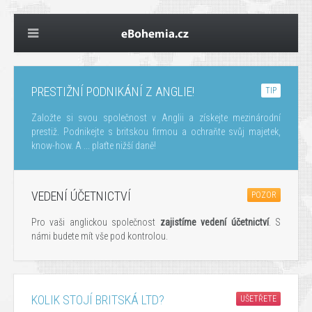
PRESTIŽNÍ PODNIKÁNÍ Z ANGLIE!
TIP
Založte si svou společnost v Anglii a získejte mezinárodní
prestiž. Podnikejte s britskou firmou a ochraňte svůj majetek,
know-how. A ... plaťte nižší daně!
VEDENÍ ÚČETNICTVÍ
POZOR
Pro vaši anglickou společnost
zajistíme vedení účetnictví
. S
námi budete mít vše pod kontrolou.
KOLIK STOJÍ BRITSKÁ LTD?
UŠETŘETE