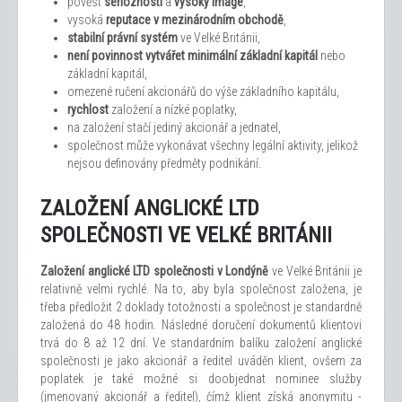
pověst
serióznosti
a
vysoký image
,
vysoká
reputace v mezinárodním obchodě
,
stabilní právní systém
ve Velké Británii,
není povinnost vytvářet minimální základní kapitál
nebo
základní kapitál,
omezené ručení akcionářů do výše základního kapitálu,
rychlost
založení a nízké poplatky,
na založení stačí jediný akcionář a jednatel,
společnost může vykonávat všechny legální aktivity, jelikož
nejsou definovány předměty podnikání.
ZALOŽENÍ ANGLICKÉ LTD
SPOLEČNOSTI VE VELKÉ BRITÁNII
Založení anglické LTD společnosti v Londýně
ve Velké Británii je
relativně velmi rychlé. Na to, aby byla společnost založena, je
třeba předložit 2 doklady totožnosti a společnost je standardně
založená do 48 hodin. Následné doručení dokumentů klientovi
trvá do 8 až 12 dní. Ve standardním balíku založení anglické
společnosti je jako akcionář a ředitel uváděn klient, ovšem za
poplatek je také možné si doobjednat nominee služby
(jmenovaný akcionář a ředitel), čímž klient získá anonymitu -