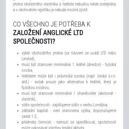
jména skutečného vlastníka a ředitele nebudou nikde zveřejněny
a v obchodním rejstříku je nebude možné zjistit.
CO VŠECHNO JE POTŘEBA K
ZALOŽENÍ ANGLICKÉ LTD
SPOLEČNOSTI?
výběr obchodního jména (za názvem se uvádí LTD nebo
Limited),
musí být stanoven minimálně 1 ředitel (director) - fyzická
osoba,
ředitelem může být i právnická osoba (např. česká s.r.o.
atd.) - avšak pouze jako alternativa k řediteli, který je
fyzickou osobou,
musí být stanoven minimálně 1 shareholder (akcionář -
vlastník),
sídlo společnosti - zajišťujeme sídlo v centru Londýna,
základní kapitál - není stanovena výška, doporučujeme
zadat 1 £,
předměty činnosti - nemusí se specifikovat, společnost
může vykonávat všechny legální aktivity,