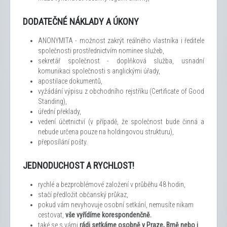
DODATEČNÉ NÁKLADY A ÚKONY
ANONYMITA - možnost zakrýt reálného vlastníka i ředitele
společnosti prostřednictvím nominee služeb,
sekretář společnost - doplňková služba, usnadní
komunikaci společnosti s anglickými úřady,
apostilace dokumentů,
vyžádání výpisu z obchodního rejstříku (Certificate of Good
Standing),
úřední překlady,
vedení účetnictví (v případě, že společnost bude činná a
nebude určena pouze na holdingovou strukturu),
přeposílání pošty.
JEDNODUCHOST A RYCHLOST!
rychlé a bezproblémové založení v průběhu 48 hodin,
stačí předložit občanský průkaz,
pokud vám nevyhovuje osobní setkání, nemusíte nikam
cestovat,
vše vyřídíme korespondenčně.
také se s vámi
rádi setkáme osobně v Praze, Brně nebo i