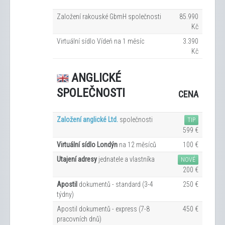
Založení rakouské GbmH společnosti
85.990
Kč
Virtuální sídlo Vídeň na 1
měsíc
3.390
Kč
ANGLICKÉ
SPOLEČNOSTI
CENA
Založení anglické Ltd.
společnosti
TIP
599 €
Virtuální sídlo Londýn
na 12
měsíců
100 €
Utajení adresy
jednatele a vlastníka
NOVÉ
200 €
Apostil
dokumentů - standard (3-4
250 €
týdny)
Apostil dokumentů - express (7-8
450 €
pracovních dn
ů
)