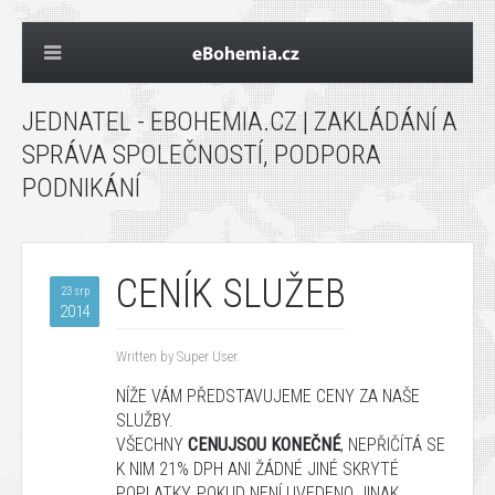
JEDNATEL - EBOHEMIA.CZ | ZAKLÁDÁNÍ A
SPRÁVA SPOLEČNOSTÍ, PODPORA
PODNIKÁNÍ
CENÍK SLUŽEB
23 srp
2014
Written by Super User.
NÍŽE
VÁM
PŘEDSTAVUJEME
CENY
ZA
NAŠE
SLUŽBY
.
VŠECHNY
CENU
JSOU KONEČNÉ
,
NEPŘIČÍTÁ
SE
K NIM
21%
DPH
ANI ŽÁDNÉ JINÉ
SKRYTÉ
POPLATKY, POKUD NENÍ UVEDENO JINAK.