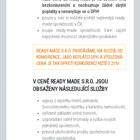
bezkonkurenční a neobsahuje žádné skryté
poplatky a nenavyšuje se o DPH!
pouze u nás si můžete pořídit nejlevnější ready-
made společnosti v ČR,
koupě ready-made společnosti Vám zajistí
nejrychleší možnost okamžitého podnikání.
READY-MADE S.R.O. PRODÁVÁME, NA ROZDÍL OD
KONKURENCE, JAKO NEPLÁTCI DPH A VÝSLEDNÁ
CENA JE TAK OPROTI KONKURENCI NIŽŠÍ O 21%!
V CENĚ READY MADE S.R.O. JSOU
OBSAŽENY NÁSLEDUJÍCÍ SLUŽBY
výpisy z rejstříku trestů jednatele,
živnostenského rejstříku a katastru nemovitostí,
vyřízené základní volné živnosti,
uspořádání valné hromady a volba nových
jednatelů společnosti,
převod obchodního podílu společnosti na
nového společníka,