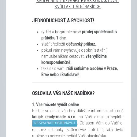
SPOLEČNOSTÍ. NEVÁHEJTE NÁS KONTAKTOVAT
KVŮLI AKTUÁLNÍ NABÍDCE.
JEDNODUCHOST A RYCHLOST!
rychlý a bezproblémový
prodej společnosti v
průběhu 1 dne
,
stačí předložit
občanský průkaz
,
pokud vám nevyhovuje osobní setkání,
nemusíte nikam cestovat,
vše vyřídíme
korespondenčně.
také se s vámi
rádi setkáme osobně v Praze,
Brně nebo i Bratislavě!
OSLOVILA VÁS NAŠE NABÍDKA?
1.
Vše můžete vyřídit
online
Nechte si zaslat všechny důležité informace ohledně
koupě ready-made s.r.o.
na Váš e-mail a vyplňte
. Obratem Vám do Vaší e-
NEZÁVAZNOU OBJEDNÁVKU
mailové schránky zašleme
vše potřebné, aby bylo
možné co nejrychleji vyřídit Vaši objednávku.