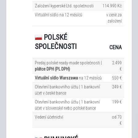
Založení kyperské Ltd. společnosti
114.990 Kč
Virtuální sídlo na 12
měsíců
v ceně za
založení
POLSKÉ
SPOLEČNOSTI
CENA
Predaj polské ready-made společnosti |
2.499
plátce DPH (PL DPH)
€
Virtuální sídlo Warszawa
na 12
měsíců
550 €
Otevření bankovního účtu | 1 bankovní
249 €
účet v české bance
Otevření bankovního účtu | 1 bankovní
199 €
účet v slovenské nebo polské bance
Vedení účetnictví
od 70
€