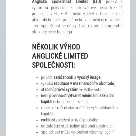
Anglická společnost Limited (LTD)
poskytuje
výbornou příležitost k celosvětové nebo lokálně
podnikání v EU, v Asii nebo v USA nebo na držení
akcií, obchodních podílů nebo vlastnění nemovitostí.
Tato společnost se dá využívat i v rámci korporátní
struktury nebo holdingu.
NĚKOLIK VÝHOD
ANGLICKÉ LIMITED
SPOLEČNOSTI:
pověst
serióznosti
a
vysoký image
,
vysoká
reputace v mezinárodním obchodě
,
stabilní právní systém
ve Velké Británii,
není povinnost vytvářet minimální základní
kapitál
nebo základní kapitál,
omezené ručení akcionářů do výše základního
kapitálu,
rychlost
založení a nízké poplatky,
na založení stačí jediný akcionář a jednatel,
společnost může vykonávat všechny legální