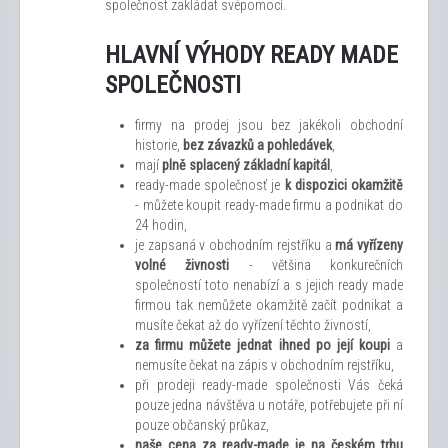
společnost zakládat svépomocí.
HLAVNÍ VÝHODY READY MADE
SPOLEČNOSTI
firmy na prodej jsou bez jakékoli obchodní
historie,
bez závazků a pohledávek
,
mají
plně splacený základní kapitál
,
ready-made společnosť je
k dispozici okamžitě
- můžete koupit ready-made firmu a podnikat do
24 hodin,
je zapsaná v obchodním rejstříku a
má vyřízeny
volné živnosti
- většina konkurečních
společností toto nenabízí a s jejich ready made
firmou tak nemůžete okamžitě začít podnikat a
musíte čekat až do vyřízení těchto živností,
za firmu můžete jednat ihned po její koupi
a
nemusíte čekat na zápis v obchodním rejstříku,
při prodeji ready-made společnosti Vás čeká
pouze jedna návštěva u notáře, potřebujete při ní
pouze občanský průkaz,
naše cena za ready-made je na českém trhu