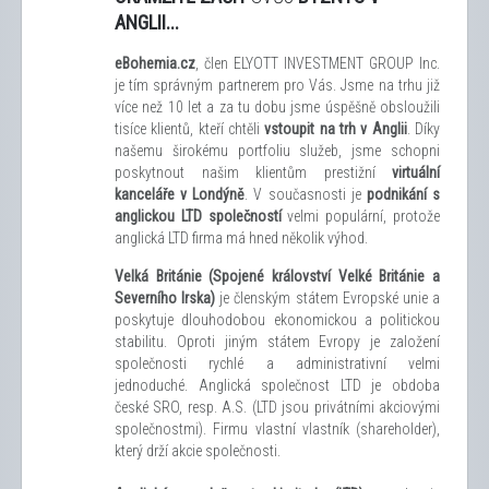
ANGLII...
eBohemia.cz
, člen ELYOTT INVESTMENT GROUP Inc.
je tím správným partnerem pro Vás. Jsme na trhu již
více než 10 let a za tu dobu jsme úspěšně obsloužili
tisíce klientů, kteří chtěli
vstoupit na trh v Anglii
. Díky
našemu širokému portfoliu služeb, jsme schopni
poskytnout našim klientům prestižní
virtuální
kanceláře v Londýně
. V současnosti je
podnikání s
anglickou LTD společností
velmi populární, protože
anglická LTD firma má hned několik výhod.
Velká Británie (Spojené království Velké Británie a
Severního Irska)
je členským státem Evropské unie a
poskytuje dlouhodobou ekonomickou a politickou
stabilitu. Oproti jiným státem Evropy je založení
společnosti rychlé a administrativní velmi
jednoduché. Anglická společnost LTD je obdoba
české SRO, resp. A.S. (LTD jsou privátními akciovými
společnostmi). Firmu vlastní vlastník (shareholder),
který drží akcie společnosti.