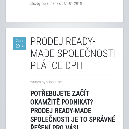
služby objednané od 01.01.2018.
PRODEJ READY-
23 srp
2014
MADE SPOLEČNOSTI
PLÁTCE DPH
Written by Super User.
POTŘEBUJETE ZAČÍT
OKAMŽITĚ PODNIKAT?
PRODEJ READY-MADE
SPOLEČNOSTI JE TO SPRÁVNÉ
ŘEŠENÍ PRO VÁS!