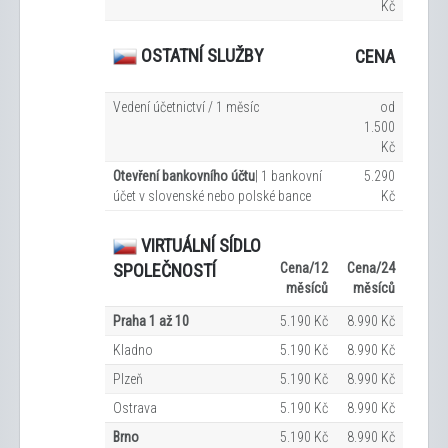
Kč
OSTATNÍ SLUŽBY
CENA
Vedení účetnictví / 1 měsíc
od
1.500
Kč
Otevření bankovního účtu
| 1 bankovní
5.290
účet v slovenské nebo polské bance
Kč
VIRTUÁLNÍ SÍDLO
Cena/12
Cena/24
SPOLEČNOSTÍ
měsíců
měsíců
Praha 1 až 10
5.190 Kč
8.990 Kč
Kladno
5.190 Kč
8.990 Kč
Plzeň
5.190 Kč
8.990 Kč
Ostrava
5.190 Kč
8.990 Kč
Brno
5.190 Kč
8.990 Kč