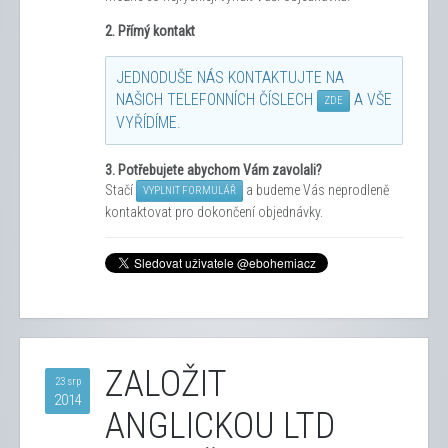
2. Přímý kontakt
JEDNODUŠE NÁS KONTAKTUJTE NA
NAŠICH TELEFONNÍCH ČÍSLECH
A VŠE
ZDE
VYŘÍDÍME.
3.
Potřebujete abychom Vám zavolali?
Stačí
a budeme Vás neprodleně
VYPLNIT FORMULÁŘ
kontaktovat pro dokončení objednávky.
ZALOŽIT
23 srp
2014
ANGLICKOU LTD