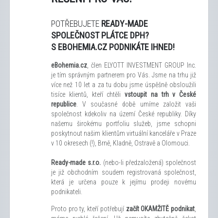
POTŘEBUJETE
READY-MADE
SPOLEČNOST PLÁTCE DPH?
S EBOHEMIA.CZ PODNIKÁTE IHNED!
eBohemia.cz
, člen ELYOTT INVESTMENT GROUP Inc.
je tím správným partnerem pro Vás. Jsme na trhu již
více než 10 let a za tu dobu jsme úspěšně obsloužili
tisíce klientů, kteří chtěli
vstoupit na trh v České
republice
. V současné době umíme založit vaši
společnost kdekoliv na území České republiky. Díky
našemu širokému portfoliu služeb, jsme schopni
poskytnout našim klientům virtuální kanceláře v Praze
v 10 okresech (!), Brně, Kladně, Ostravě a Olomouci.
Ready-made s.r.o.
(nebo-li předzaložená) společnost
je již obchodním soudem registrovaná společnost,
která je určena pouze k jejímu prodeji novému
podnikateli.
Proto pro ty, kteří potřebují
začít OKAMŽITĚ podnikat
,