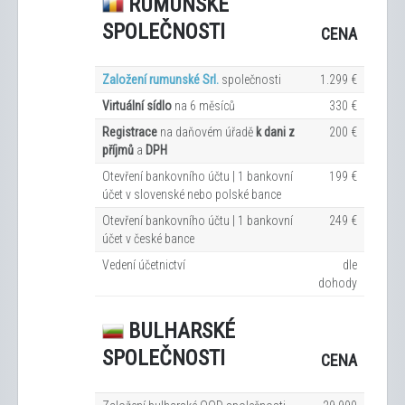
RUMUNSKÉ
SPOLEČNOSTI
CENA
Založení rumunské Srl.
společnosti
1.299 €
Virtuální sídlo
na 6
měsíců
330 €
Registrace
na daňovém úřadě
k dani z
200 €
příjmů
a
DPH
Otevření bankovního účtu | 1 bankovní
199 €
účet v slovenské nebo polské bance
Otevření bankovního účtu | 1 bankovní
249 €
účet v české bance
Vedení účetnictví
dle
dohody
BULHARSKÉ
SPOLEČNOSTI
CENA