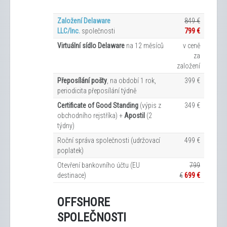
Založení Delaware
849 €
LLC/Inc.
společnosti
799 €
Virtuální sídlo Delaware
na 12
měsíců
v ceně
za
založení
Přeposílání pošty
, na období 1 rok,
399 €
periodicita přeposílání týdně
Certificate of Good Standing
(výpis z
349 €
obchodního rejstříka) +
Apostil
(2
týdny)
Roční správa společnosti (udržovací
499 €
poplatek)
Otevření bankovního účtu (EU
799
destinace)
€
699 €
OFFSHORE
SPOLEČNOSTI