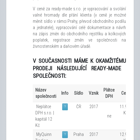
V ceně za ready-made ​​s.r.o. je vypracování a svolání
valné hromady dle přání klienta (v ceně je možné
měnit sídlo v rámci Prahy, převod obchodního podílu
a jednatele), vypracování celé dokumentace a návrh
na zápis změn do obchodního rejstříku a kolkových
poplatek, registrace změn ve společnosti na
živnostenském a daňovém úřadě.
V SOUČASNOSTI
MÁME
K OKAMŽITÉMU
PRODEJI
NÁSLEDUJÍCÍ
READY
-
MADE
SPOLEČNOSTI:
Název
Plátce
Info
Sídlo
Vznik
Cena
společnosti
DPH
Neplátce
ČR
2017
11.900
?
DPH s.r.o. |
Kč
ne
kapitál 12
Kč
MyQuinn
Praha
2017
12.900
?