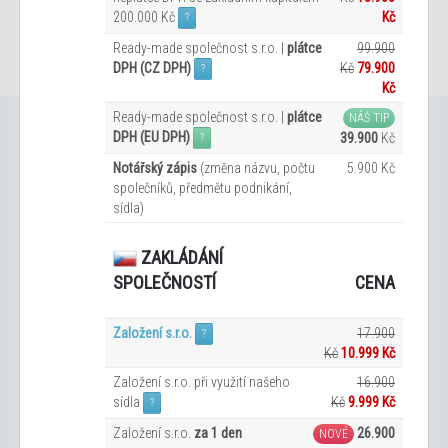
200.000 Kč
Kč
?
Ready-made společnost s.r.o. |
plátce
99.900
DPH (CZ DPH)
Kč
79.900
?
Kč
Ready-made společnost s.r.o. |
plátce
NÁŠ TIP
DPH (EU DPH)
39.900
Kč
?
Notářský zápis
(změna názvu, počtu
5.900 Kč
společníků, předmětu podnikání,
sídla)
ZAKLÁDÁNÍ
CENA
SPOLEČNOSTÍ
Založení s.r.o.
17.900
?
Kč
10.999 Kč
Založení s.r.o. při využití našeho
16.900
sídla
Kč
9.999
Kč
?
Založení s.r.o.
za 1 den
26.900
NOVÉ