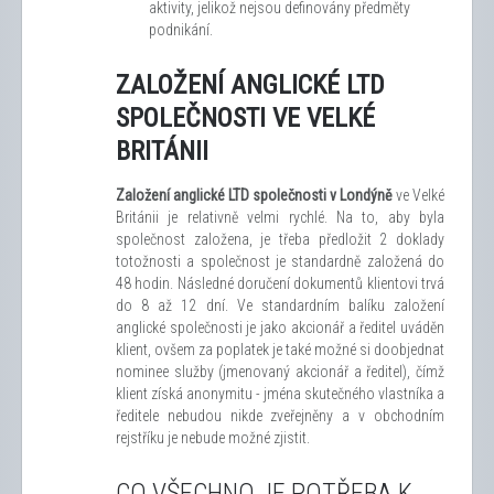
aktivity, jelikož nejsou definovány předměty
podnikání.
ZALOŽENÍ ANGLICKÉ LTD
SPOLEČNOSTI VE VELKÉ
BRITÁNII
Založení anglické LTD společnosti v Londýně
ve Velké
Británii je relativně velmi rychlé. Na to, aby byla
společnost založena, je třeba předložit 2 doklady
totožnosti a společnost je standardně založená do
48 hodin. Následné doručení dokumentů klientovi trvá
do 8 až 12 dní. Ve standardním balíku založení
anglické společnosti je jako akcionář a ředitel uváděn
klient, ovšem za poplatek je také možné si doobjednat
nominee služby (jmenovaný akcionář a ředitel), čímž
klient získá anonymitu - jména skutečného vlastníka a
ředitele nebudou nikde zveřejněny a v obchodním
rejstříku je nebude možné zjistit.
CO VŠECHNO JE POTŘEBA K