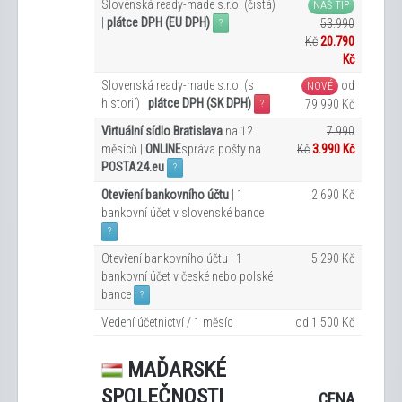
Slovenská ready-made s.r.o. (čistá)
NÁŠ TIP
|
plátce DPH (EU DPH)
53.990
?
Kč
20.790
Kč
Slovenská ready-made s.r.o. (s
od
NOVÉ
historií) |
plátce DPH (SK DPH)
79.990 Kč
?
Virtuální sídlo Bratislava
na 12
7.990
měsíců |
ONLINE
správa pošty na
Kč
3.990 Kč
POSTA24.eu
?
Otevření bankovního účtu
| 1
2.690 Kč
bankovní účet v slovenské bance
?
Otevření bankovního účtu | 1
5.290 Kč
bankovní účet v české nebo polské
bance
?
Vedení účetnictví / 1 měsíc
od 1.500 Kč
MAĎARSKÉ
SPOLEČNOSTI
CENA