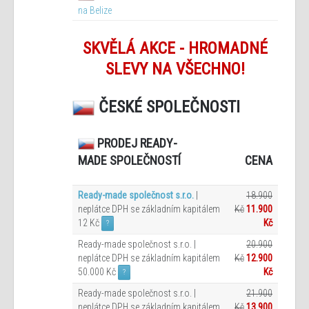
na Belize
SKVĚLÁ AKCE - HROMADNÉ
SLEVY NA VŠECHNO!
ČESKÉ SPOLEČNOSTI
PRODEJ READY-
CENA
MADE SPOLEČNOSTÍ
Ready-made společnost s.r.o.
|
18.900
neplátce DPH se základním kapitálem
Kč
11.900
12 Kč
Kč
?
Ready-made společnost s.r.o. |
20.900
neplátce DPH se základním kapitálem
Kč
12.900
50.000 Kč
Kč
?
Ready-made společnost s.r.o. |
21.900
neplátce DPH se základním kapitálem
Kč
13.900