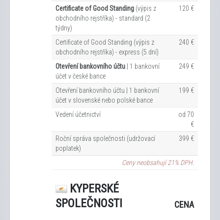
Certificate of Good Standing
(výpis z
120 €
obchodního rejstříka) - standard (2
týdny)
Certificate of Good Standing (výpis z
240 €
obchodního rejstříka) - express (5 dní)
Otevření bankovního účtu
| 1 bankovní
249 €
účet v české bance
Otevření bankovního účtu | 1 bankovní
199 €
účet v slovenské nebo polské bance
Vedení účetnictví
od 70
€
Roční správa společnosti (udržovací
399 €
poplatek)
Ceny neobsahují 21% DPH.
KYPERSKÉ
SPOLEČNOSTI
CENA