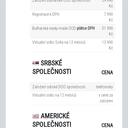
Založení bulharské OOD společnosti
29.990
Kč
Registrace k DPH
7.990
Kč
Bulharská ready-made OOD
plátce DPH
51.990
Kč
Virtuální sídlo Sofia na 12
měsíců
13.990
Kč
SRBSKÉ
SPOLEČNOSTI
CENA
Založení srbské DOO společnosti
telefonicky
Virtuální sídlo na 12
měsíců
v ceně za
založení
AMERICKÉ
SPOLEČNOSTI
CENA