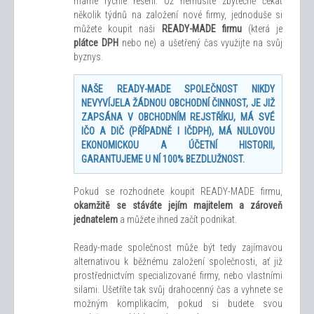
máme rychlé řešení. Už nemusíte zbytečně čekat
několik týdnů na založení nové firmy, jednoduše si
můžete koupit naši
READY-MADE firmu
(která je
plátce DPH
nebo ne) a ušetřený čas využijte na svůj
byznys.
NAŠE READY-MADE SPOLEČNOST NIKDY
NEVYVÍJELA ŽÁDNOU OBCHODNÍ ČINNOST, JE JIŽ
ZAPSÁNA V OBCHODNÍM REJSTŘÍKU, MÁ SVÉ
IČO A DIČ (PŘÍPADNĚ I IČDPH), MÁ NULOVOU
EKONOMICKOU A ÚČETNÍ HISTORII,
GARANTUJEME U NÍ 100% BEZDLUŽNOST.
Pokud se rozhodnete koupit READY-MADE firmu,
okamžitě se stáváte jejím majitelem a zároveň
jednatelem
a můžete ihned začít podnikat.
Ready-made společnost může být tedy zajímavou
alternativou k běžnému založení společnosti, ať již
prostřednictvím specializované firmy, nebo vlastními
silami. Ušetříte tak svůj drahocenný čas a vyhnete se
možným komplikacím, pokud si budete svou