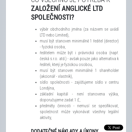
ZALOŽENÍ ANGLICKÉ LTD
SPOLEČNOSTI?
výběr obchodního jména (za názvem se uvádí
LTD nebo Limited),
musí být stanoven minimálně 1 ředitel (director)
- fyzická osoba,
ředitelem může být i právnická osoba (např.
česká s.r.o. atd.) - avšak pouze jako alternativa k
řediteli, který je fyzickou osobou,
musí být stanoven minimálně 1 shareholder
(akcionář - vlastník),
sídlo společnosti - zajišťujeme sídlo v centru
Londýna,
základní kapitál - není stanovena výška,
doporučujeme zadat 1 £,
předměty činnosti - nemusí se specifikovat,
společnost může vykonávat všechny legální
aktivity,
DODATEČNÉ NÁKLADY A ÚKONY