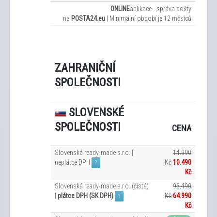
ONLINE
aplikace - správa pošty
na
POSTA24.eu
|
Minimální období je 12
měsíců
ZAHRANIČNÍ
SPOLEČNOSTI
SLOVENSKÉ
SPOLEČNOSTI
CENA
Slovenská ready-made s.r.o. |
14.990
neplátce DPH
Kč
10.490
?
Kč
Slovenská ready-made s.r.o. (čistá)
93.490
|
plátce DPH (SK DPH)
Kč
64.990
?
Kč