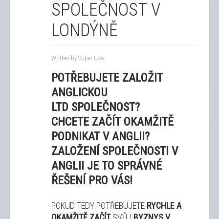
SPOLEČNOST V
LONDÝNĚ
Written by Super User.
POTŘEBUJETE ZALOŽIT
ANGLICKOU
LTD SPOLEČNOST?
CHCETE ZAČÍT OKAMŽITĚ
PODNIKAT V ANGLII?
ZALOŽENÍ SPOLEČNOSTI V
ANGLII JE TO SPRÁVNÉ
ŘEŠENÍ PRO VÁS!
POKUD TEDY POTŘEBUJETE
RYCHLE A
OKAMŽITĚ ZAČÍT
SVŮJ
BYZNYS V