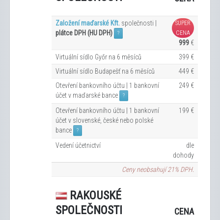
Založení maďarské Kft.
společnosti |
SUPER
plátce DPH (HU DPH)
CENA
?
999
€
Virtuální sídlo Győr na 6
měsíců
399 €
Virtuální sídlo Budapešť na 6
měsíců
449 €
Otevření bankovního účtu | 1 bankovní
249 €
účet v maďarské bance
?
Otevření bankovního účtu | 1 bankovní
199 €
účet v slovenské, české nebo polské
bance
?
Vedení účetnictví
dle
dohody
Ceny neobsahují 21% DPH.
RAKOUSKÉ
SPOLEČNOSTI
CENA