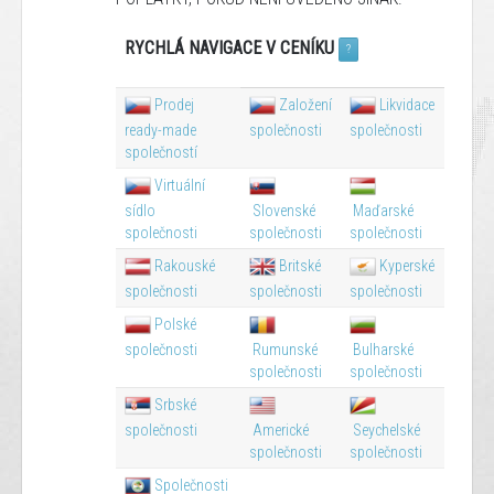
RYCHLÁ NAVIGACE V CENÍKU
?
Prodej
Založení
Likvidace
ready-made
společnosti
společnosti
společností
Virtuální
sídlo
Slovenské
Maďarské
společnosti
společnosti
společnosti
Rakouské
Britské
Kyperské
společnosti
společnosti
společnosti
Polské
společnosti
Rumunské
Bulharské
společnosti
společnosti
Srbské
společnosti
Americké
Seychelské
společnosti
společnosti
Společnosti