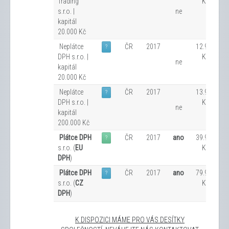
Trading
Kč
s.r.o. |
ne
kapitál
20.000 Kč
Neplátce
ČR
2017
12.900
?
DPH s.r.o. |
Kč
ne
kapitál
20.000 Kč
Neplátce
ČR
2017
13.900
?
DPH s.r.o. |
Kč
ne
kapitál
200.000 Kč
Plátce DPH
ČR
2017
ano
39.900
?
s.r.o. (
EU
Kč
DPH
)
Plátce DPH
ČR
2017
ano
79.900
?
s.r.o. (
CZ
Kč
DPH
)
K DISPOZICI MÁME PRO VÁS DESÍTKY