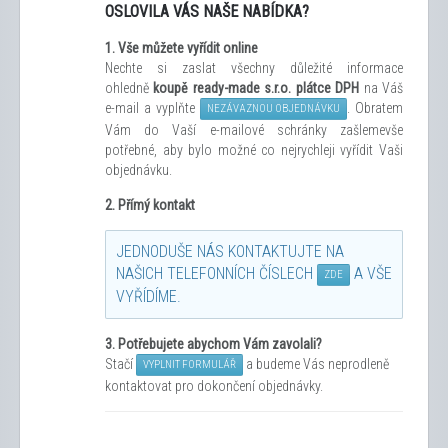
OSLOVILA VÁS NAŠE NABÍDKA?
1.
Vše můžete vyřídit
online
Nechte si zaslat všechny důležité informace
ohledně
koupě ready-made s.r.o. plátce DPH
na Váš
e-mail a vyplňte
. Obratem
NEZÁVAZNOU OBJEDNÁVKU
Vám do Vaší e-mailové schránky zašleme
vše
potřebné, aby bylo možné co nejrychleji vyřídit Vaši
objednávku.
2. Přímý kontakt
JEDNODUŠE NÁS KONTAKTUJTE NA
NAŠICH TELEFONNÍCH ČÍSLECH
A VŠE
ZDE
VYŘÍDÍME.
3.
Potřebujete abychom Vám zavolali?
Stačí
a budeme Vás neprodleně
VYPLNIT FORMULÁŘ
kontaktovat pro dokončení objednávky.