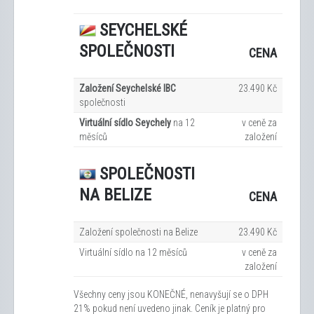
SEYCHELSKÉ
SPOLEČNOSTI
CENA
Založení Seychelské IBC
23.490 Kč
společnosti
Virtuální sídlo Seychely
na 12
v ceně za
měsíců
založení
SPOLEČNOSTI
NA BELIZE
CENA
Založení společnosti na Belize
23.490 Kč
Virtuální sídlo na 12
měsíců
v ceně za
založení
Všechny ceny jsou KONEČNÉ, nenavyšují se o DPH
21% pokud není uvedeno jinak. Ceník je platný pro