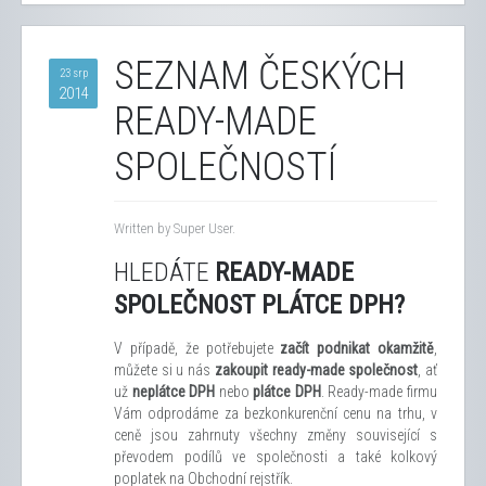
SEZNAM ČESKÝCH
23 srp
2014
READY-MADE
SPOLEČNOSTÍ
Written by Super User.
HLEDÁTE
READY-MADE
SPOLEČNOST PLÁTCE DPH?
V případě, že potřebujete
začít podnikat okamžitě
,
můžete si u nás
zakoupit ready-made ​​společnost
, ať
už
neplátce DPH
nebo
plátce DPH
. Ready-made ​​firmu
Vám odprodáme za bezkonkurenční cenu na trhu, v
ceně jsou zahrnuty všechny změny související s
převodem podílů ve společnosti a také kolkový
poplatek na Obchodní rejstřík.