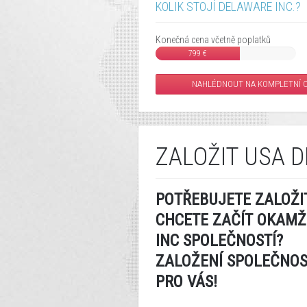
KOLIK STOJÍ DELAWARE INC.?
Konečná cena včetně poplatků
799 €
NAHLÉDNOUT NA KOMPLETNÍ C
ZALOŽIT USA 
POTŘEBUJETE ZALOŽI
CHCETE ZAČÍT OKAMŽ
INC SPOLEČNOSTÍ?
ZALOŽENÍ SPOLEČNOS
PRO VÁS!