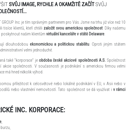
ÝŠIT
SVŮJ IMAGE,
RYCHLE A OKAMŽITĚ ZAČÍT
SVŮJ
LEČNOSTÍ...
GROUP Inc. je tím správným partnerem pro Vás. Jsme na trhu již více než 10
tisíce klientů, kteří chtěli
založit svou americkou společnost
. Díky našemu
ni poskytnout našim klientům
virtuální kanceláře v státě Delaware
.
ují dlouhodobou
ekonomickou a politickou stabilitu
. Oproti jiným státem
administrativní velmi jednoduché.
vaná také "korporace" je
obdoba české akciové společnosti A.S.
Společnost
drží akcie společnosti. V současnosti je podnikání s americkou firmou velmi
ace má hned několik výhod.
ornou příležitost k celosvětové nebo lokálně podnikání v EU, v Asii nebo v
podílů nebo vlastnění nemovitostí. Tato společnost se dá využívat i
v rámci
ICKÉ INC. KORPORACE:
e
,
 burzu,