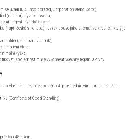
 se uvádí INC., Incorporated, Corporation alebo Corp.),
el (director) - fyzická osoba,
etář - agent - fyzická osoba,
 (např. česká s.r.o. atd.) - avšak pouze jako alternativa k řediteli, který je
eholder (akcionář - vlastník),
ezentativní sídlo,
minimální výška,
ifikovat, společnost může vykonávat všechny legální aktivity.
Y
ho vlastníka i ředitele společnosti prostřednictvím nominee služeb,
říku (Certificate of Good Standing),
 průběhu 48 hodin,