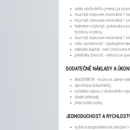
výběr obchodního jména (za názvem
musí být stanoven minimálně 1 ředit
musí být stanoven minimálně 1 sekr
ředitelem může být i právnická osoba
fyzickou osobou,
musí být stanoven minimálně 1 shar
sídlo společnosti - zajišťujeme repr
základní kapitál - není stanovena 
předměty činnosti - nemusí se spec
DODATEČNÉ NÁKLADY A ÚKON
ANONYMITA - možnost zakrýt reálné
apostilace dokumentů,
vyžádání výpisu z obchodního rejst
úřední překlady,
přeposílání pošty.
JEDNODUCHOST A RYCHLOST!
rychlé a bezproblémové založení v