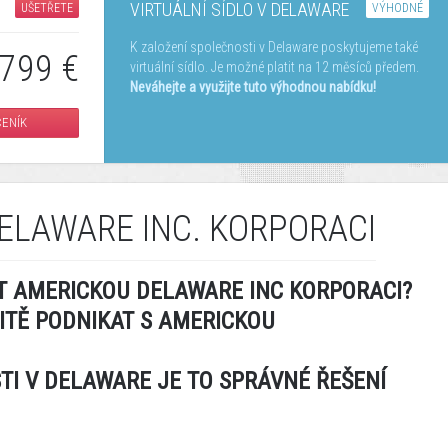
VIRTUÁLNÍ SÍDLO V DELAWARE
UŠETŘETE
VÝHODNÉ
K založení společnosti v Delaware poskytujeme také
799 €
virtuální sídlo. Je možné platit na 12 měsíců předem.
Neváhejte a využijte tuto výhodnou nabídku!
ENÍK
DELAWARE INC. KORPORACI
T AMERICKOU DELAWARE INC KORPORACI?
ITĚ PODNIKAT S AMERICKOU
TI V DELAWARE JE TO SPRÁVNÉ ŘEŠENÍ