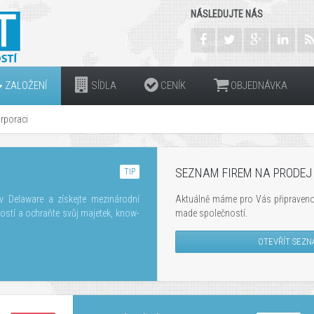
NÁSLEDUJTE NÁS
ZALOŽENÍ
SÍDLA
CENÍK
OBJEDNÁVKA
orporaci
SEZNAM FIREM NA PRODEJ
TIP
v Delaware a získejte mezinárodní
Aktuálně máme
pro
Vás
připraveno
ností a ochraňte svůj majetek, know-
made
společností.
OTEVŘÍT SEZN