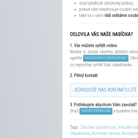
stačí předložit občanský průkaz,
pokud vám nevyhovuje osobní setk
také se s vámi
rádi setkáme osobně
OSLOVILA VÁS NAŠE NABÍDKA?
1.
Vše můžete vyřídit
online
Nechte si zaslat všechny důležité inf
vyplňte
. Obr
NEZÁVAZNOU OBJEDNÁVKU
co nejrychleji vyřídit Vaši objednávku.
2. Přímý kontakt
JEDNODUŠE NÁS KONTAKTUJTE 
3.
Potřebujete abychom Vám zavolali?
Stačí
a budeme Vás 
VYPLNIT FORMULÁŘ
Tags:
Založení společnosti
,
Virtuální sí
Objednávka
,
Nominee service
,
Anonymi