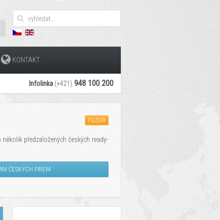
KONTAKT
948 100 200
Infolinka
(+421)
POZOR
 několik
předzaložených
českých ready
-
AM ČESKÝCH FIREM