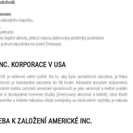
 obchodě
,
tanoven
,
základního kapitálu,
,
jednatel,
legální aktivity, jelikož nejsou definovány předměty podnikání,
ek pokud nepodniká na území Delaware,
NC. KORPORACE V USA
A je relativně velmi rychlé. Na to, aby byla společnost založena, je třeba
lečnost je standardně založená do 48 hodin. Následné doručení dokumentů
ardním balíku založení americké společnosti je jako akcionář a ředitel uváděn
é si doobjednat nominee služby (jmenovaný akcionář a ředitel), čímž klient
stníka a ředitele nebudou nikde zveřejněny av obchodním rejstříku je nebude
BA K ZALOŽENÍ AMERICKÉ INC.