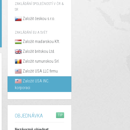
ZAKLÁDÁNÍ SPOLEČNOSTÍ V ČR &
SR
Založit českou s.r.o.
ZAKLÁDÁNÍ EU A SVĚT
Založit maďarskou Kft.
Založit britskou Ltd.
Založit rumunskou Srl.
Založit USA LLC firmu
Založit USA INC.
korporaci
OBJEDNÁVKA
TIP
Nezávazně objednat