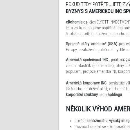
POKUD TEDY POTŘEBUJETE ZV
BYZNYS S AMERICKOU INC SPO
eBohemia.cz
, člen ELYOTT INVESTMENT 
let a za tu dobu jsme úspěšně obsloužili 
širokému portfoliu služeb, jsme schop
Spojené státy americké (USA)
poskyt
Evropy je založení společnosti rychlé a 
Americká společnost INC.
, jinak nazý
vlastní vlastník (shareholder), který 
populární, protože americká INC korpor
Americká korporace INC.
poskytuje výb
USA nebo na držení akcií, obchodních 
korporátní struktury
nebo
holdingu
.
NĚKOLIK VÝHOD AMER
pověst
serióznosti
a
vysoký imag
možnost dostat se s korporací na