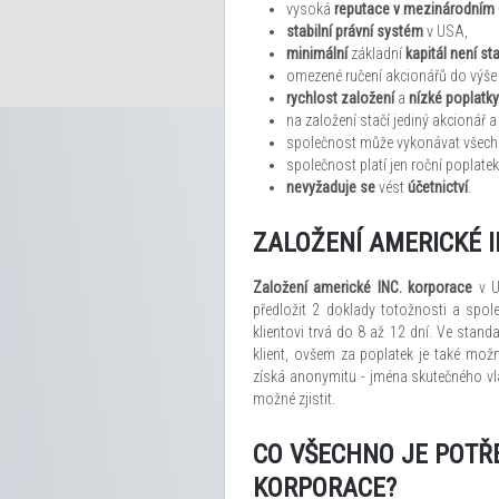
vysoká
reputace v mezinárodním
stabilní právní systém
v USA,
minimální
základní
kapitál není s
omezené ručení akcionářů do výše 
rychlost založení
a
nízké poplatky
na založení stačí jediný akcionář a 
společnost může vykonávat všechny 
společnost platí jen roční poplat
nevyžaduje se
vést
účetnictví
.
ZALOŽENÍ AMERICKÉ I
Založení americké INC. korporace
v US
předložit 2 doklady totožnosti a spo
klientovi trvá do 8 až 12 dní. Ve stand
klient, ovšem za poplatek je také možn
získá anonymitu - jména skutečného vla
možné zjistit.
CO VŠECHNO JE POTŘE
KORPORACE?