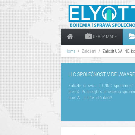
READY-MADE
Home
Založení
Založit USA INC. k
LLC SPOLEČNOST V DELAWARE
Založte si svou LLC/INC společnost 
prestiž. Podnikejte s americkou společ
how. A ... plaťte nižší daně!