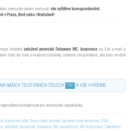
ání, nemusíte nikam cestovat,
vše vyřídíme korespondenčně.
 v Praze, Brně nebo i Bratislavě!
ormace ohledně
založení americké Delaware INC. korporace
na Váš e-mail a
atem Vám do Vaší e-mailové schránky zašleme
vše potřebné, aby bylo možné
NA NAŠICH TELEFONNÍCH ČÍSLECH
A VŠE VYŘÍDÍME.
ZDE
neprodleně kontaktovat pro dokončení objednávky.
dlo
,
Bankovní účet
,
Doposílaní zásilek
,
Spojené státy americké
,
USA
,
ta
,
Jednatel
,
Společník
,
Delaware
,
INC společnost
,
INC korporace
,
Zakládání