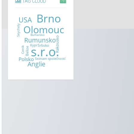
TAG CLOUD
:-)