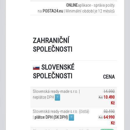
ONLINE
aplikace - správa pošty
na
POSTA24.eu
|
Minimální období je 12
měsíců
ZAHRANIČNÍ
SPOLEČNOSTI
SLOVENSKÉ
SPOLEČNOSTI
CENA
Slovenská ready-made s.r.o. |
14.990
neplátce DPH
Kč
10.490
?
Kč
Slovenská ready-made s.r.o. (čistá)
93.490
|
plátce DPH (SK DPH)
Kč
64.990
?
Kč