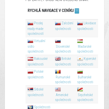
RYCHLÁ NAVIGACE V CENÍKU
?
Prodej
Založení
Likvidace
ready-made
společnosti
společnosti
společností
Virtuální
sídlo
Slovenské
Maďarské
společnosti
společnosti
společnosti
Rakouské
Britské
Kyperské
společnosti
společnosti
společnosti
Polské
společnosti
Rumunské
Bulharské
společnosti
společnosti
Srbské
společnosti
Americké
Seychelské
společnosti
společnosti
Společnosti