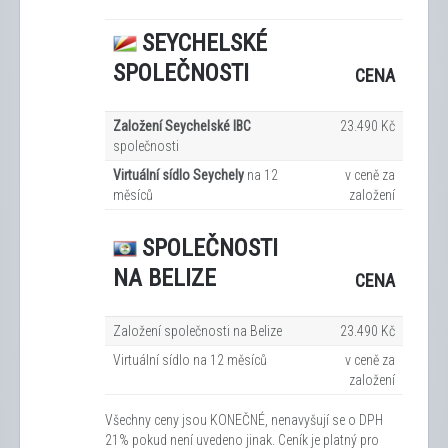
SEYCHELSKÉ
SPOLEČNOSTI
CENA
Založení Seychelské IBC
23.490 Kč
společnosti
Virtuální sídlo Seychely
na 12
v ceně za
měsíců
založení
SPOLEČNOSTI
NA BELIZE
CENA
Založení společnosti na Belize
23.490 Kč
Virtuální sídlo na 12
měsíců
v ceně za
založení
Všechny ceny jsou KONEČNÉ, nenavyšují se o DPH
21% pokud není uvedeno jinak. Ceník je platný pro