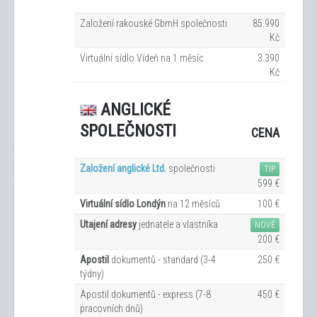
Založení rakouské GbmH společnosti
85.990
Kč
Virtuální sídlo Vídeň na 1
měsíc
3.390
Kč
ANGLICKÉ
SPOLEČNOSTI
CENA
Založení anglické Ltd.
společnosti
TIP
599 €
Virtuální sídlo Londýn
na 12
měsíců
100 €
Utajení adresy
jednatele a vlastníka
NOVÉ
200 €
Apostil
dokumentů - standard (3-4
250 €
týdny)
Apostil dokumentů - express (7-8
450 €
pracovních dn
ů
)