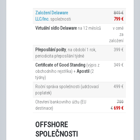
Založení Delaware
849 €
LLC/Inc.
společnosti
799 €
Virtuální sídlo Delaware
na 12
měsíců
v ceně
za
založení
Přeposílání pošty
, na období 1 rok,
399 €
periodicita přeposílání týdně
Certificate of Good Standing
(výpis z
349 €
obchodního rejstříka) +
Apostil
(2
týdny)
Roční správa společnosti (udržovací
499 €
poplatek)
Otevření bankovního účtu (EU
799
destinace)
€
699 €
OFFSHORE
SPOLEČNOSTI