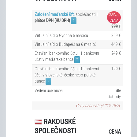
Založení maďarské Kft.
společnosti |
SUPER
plátce DPH (HU DPH)
CENA
?
999
€
Virtuální sídlo Győr na 6
měsíců
399 €
Virtuální sídlo Budapešť na 6
měsíců
449 €
Otevření bankovního účtu | 1 bankovní
249 €
účet v maďarské bance
?
Otevření bankovního účtu | 1 bankovní
199 €
účet v slovenské, české nebo polské
bance
?
Vedení účetnictví
dle
dohody
Ceny neobsahují 21% DPH.
RAKOUSKÉ
SPOLEČNOSTI
CENA