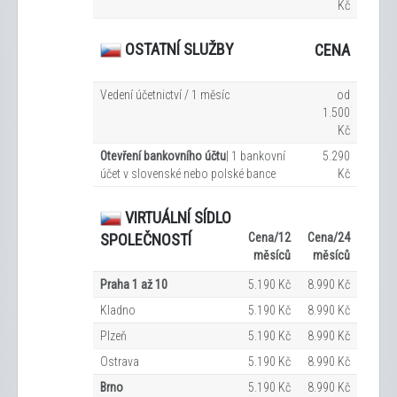
Kč
OSTATNÍ SLUŽBY
CENA
Vedení účetnictví / 1 měsíc
od
1.500
Kč
Otevření bankovního účtu
| 1 bankovní
5.290
účet v slovenské nebo polské bance
Kč
VIRTUÁLNÍ SÍDLO
Cena/12
Cena/24
SPOLEČNOSTÍ
měsíců
měsíců
Praha 1 až 10
5.190 Kč
8.990 Kč
Kladno
5.190 Kč
8.990 Kč
Plzeň
5.190 Kč
8.990 Kč
Ostrava
5.190 Kč
8.990 Kč
Brno
5.190 Kč
8.990 Kč