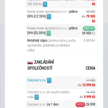
200.000 Kč
Kč
?
Ready-made společnost s.r.o. |
plátce
99.900
DPH (CZ DPH)
Kč
79.900
?
Kč
Ready-made společnost s.r.o. |
plátce
NÁŠ TIP
DPH (EU DPH)
39.900
Kč
?
Notářský zápis
(změna názvu, počtu
5.900 Kč
společníků, předmětu podnikání,
sídla)
ZAKLÁDÁNÍ
CENA
SPOLEČNOSTÍ
Založení s.r.o.
17.900
?
Kč
10.999 Kč
Založení s.r.o. při využití našeho
16.900
sídla
Kč
9.999
Kč
?
Založení s.r.o.
za 1 den
26.900
NOVÉ