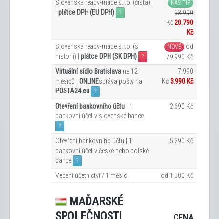
Slovenská ready-made s.r.o. (čistá)
NÁŠ TIP
|
plátce DPH (EU DPH)
53.990
?
Kč
20.790
Kč
Slovenská ready-made s.r.o. (s
od
NOVÉ
historií) |
plátce DPH (SK DPH)
79.990 Kč
?
Virtuální sídlo Bratislava
na 12
7.990
měsíců |
ONLINE
správa pošty na
Kč
3.990 Kč
POSTA24.eu
?
Otevření bankovního účtu
| 1
2.690 Kč
bankovní účet v slovenské bance
?
Otevření bankovního účtu | 1
5.290 Kč
bankovní účet v české nebo polské
bance
?
Vedení účetnictví / 1 měsíc
od 1.500 Kč
MAĎARSKÉ
SPOLEČNOSTI
CENA