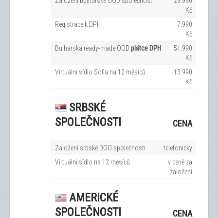
Založení bulharské OOD společnosti
29.990
Kč
Registrace k DPH
7.990
Kč
Bulharská ready-made OOD
plátce DPH
51.990
Kč
Virtuální sídlo Sofia na 12
měsíců
13.990
Kč
SRBSKÉ
SPOLEČNOSTI
CENA
Založení srbské DOO společnosti
telefonicky
Virtuální sídlo na 12
měsíců
v ceně za
založení
AMERICKÉ
SPOLEČNOSTI
CENA