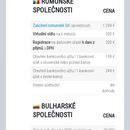
RUMUNSKÉ
SPOLEČNOSTI
CENA
Založení rumunské Srl.
společnosti
1.299 €
Virtuální sídlo
na 6
měsíců
330 €
Registrace
na daňovém úřadě
k dani z
200 €
příjmů
a
DPH
Otevření bankovního účtu | 1 bankovní
199 €
účet v slovenské nebo polské bance
Otevření bankovního účtu | 1 bankovní
249 €
účet v české bance
Vedení účetnictví
dle
dohody
BULHARSKÉ
SPOLEČNOSTI
CENA