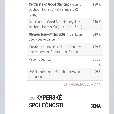
Certificate of Good Standing
(výpis z
120 €
obchodního rejstříka) - standard (2
týdny)
Certificate of Good Standing (výpis z
240 €
obchodního rejstříka) - express (5 dní)
Otevření bankovního účtu
| 1 bankovní
249 €
účet v české bance
Otevření bankovního účtu | 1 bankovní
199 €
účet v slovenské nebo polské bance
Vedení účetnictví
od 70
€
Roční správa společnosti (udržovací
399 €
poplatek)
Ceny neobsahují 21% DPH.
KYPERSKÉ
SPOLEČNOSTI
CENA