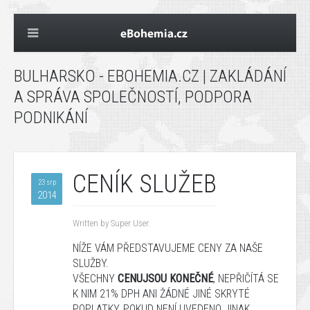
BULHARSKO - EBOHEMIA.CZ | ZAKLÁDÁNÍ
A SPRÁVA SPOLEČNOSTÍ, PODPORA
PODNIKÁNÍ
CENÍK SLUŽEB
23 srp
2014
Written by Super User.
NÍŽE
VÁM
PŘEDSTAVUJEME
CENY
ZA
NAŠE
SLUŽBY
.
VŠECHNY
CENU
JSOU KONEČNÉ
,
NEPŘIČÍTÁ
SE
K NIM
21%
DPH
ANI ŽÁDNÉ JINÉ
SKRYTÉ
POPLATKY, POKUD NENÍ UVEDENO JINAK.