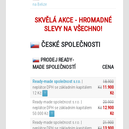
na Belize
SKVĚLÁ AKCE - HROMADNÉ
SLEVY NA VŠECHNO!
ČESKÉ SPOLEČNOSTI
PRODEJ READY-
CENA
MADE SPOLEČNOSTÍ
Ready-made společnost s.r.o.
|
18.900
neplátce DPH se základním kapitálem
Kč
11.900
12 Kč
Kč
?
Ready-made společnost s.r.o. |
20.900
neplátce DPH se základním kapitálem
Kč
12.900
50.000 Kč
Kč
?
Ready-made společnost s.r.o. |
21.900
neplátce DPH se základním kapitálem
Kč
13.900