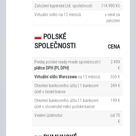
Založení kyperské Ltd. společnosti
114.990 Kč
Virtuální sídlo na 12
měsíců
v ceně za
založení
POLSKÉ
SPOLEČNOSTI
CENA
Predaj polské ready-made společnosti |
2.499
plátce DPH (PL DPH)
€
Virtuální sídlo Warszawa
na 12
měsíců
550 €
Otevření bankovního účtu | 1 bankovní
249 €
účet v české bance
Otevření bankovního účtu | 1 bankovní
199 €
účet v slovenské nebo polské bance
Vedení účetnictví
od 70
€