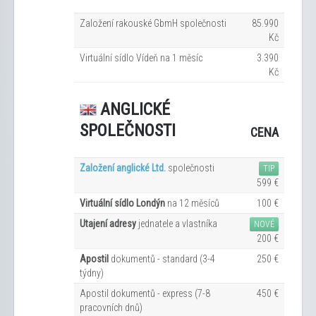
Založení rakouské GbmH společnosti
85.990
Kč
Virtuální sídlo Vídeň na 1
měsíc
3.390
Kč
ANGLICKÉ
SPOLEČNOSTI
CENA
Založení anglické Ltd.
společnosti
TIP
599 €
Virtuální sídlo Londýn
na 12
měsíců
100 €
Utajení adresy
jednatele a vlastníka
NOVÉ
200 €
Apostil
dokumentů - standard (3-4
250 €
týdny)
Apostil dokumentů - express (7-8
450 €
pracovních dn
ů
)