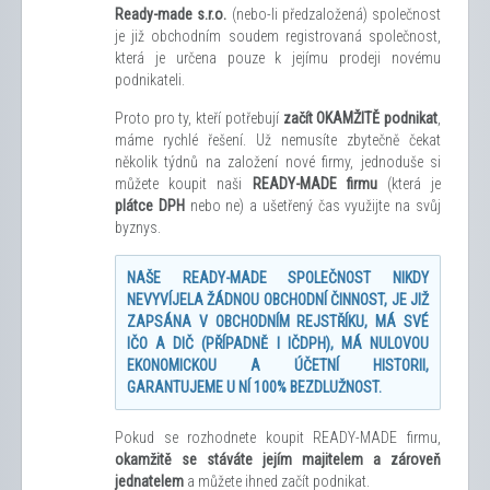
Ready-made s.r.o.
(nebo-li předzaložená) společnost
je již obchodním soudem registrovaná společnost,
která je určena pouze k jejímu prodeji novému
podnikateli.
Proto pro ty, kteří potřebují
začít OKAMŽITĚ podnikat
,
máme rychlé řešení. Už nemusíte zbytečně čekat
několik týdnů na založení nové firmy, jednoduše si
můžete koupit naši
READY-MADE firmu
(která je
plátce DPH
nebo ne) a ušetřený čas využijte na svůj
byznys.
NAŠE READY-MADE SPOLEČNOST NIKDY
NEVYVÍJELA ŽÁDNOU OBCHODNÍ ČINNOST, JE JIŽ
ZAPSÁNA V OBCHODNÍM REJSTŘÍKU, MÁ SVÉ
IČO A DIČ (PŘÍPADNĚ I IČDPH), MÁ NULOVOU
EKONOMICKOU A ÚČETNÍ HISTORII,
GARANTUJEME U NÍ 100% BEZDLUŽNOST.
Pokud se rozhodnete koupit READY-MADE firmu,
okamžitě se stáváte jejím majitelem a zároveň
jednatelem
a můžete ihned začít podnikat.