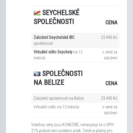
SEYCHELSKÉ
SPOLEČNOSTI
CENA
Založení Seychelské IBC
23.490 Kč
společnosti
Virtuální sídlo Seychely
na 12
v ceně za
měsíců
založení
SPOLEČNOSTI
NA BELIZE
CENA
Založení společnosti na Belize
23.490 Kč
Virtuální sídlo na 12
měsíců
v ceně za
založení
Všechny ceny jsou KONEČNÉ, nenavyšují se o DPH
21% pokud není uvedeno jinak. Ceník je platný pro