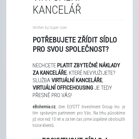
KANCELÁŘ
Written by Super User.
POTŘEBUJETE ZŘÍDIT SÍDLO
PRO SVOU SPOLEČNOST?
NECHCETE
PLATIT ZBYTEČNÉ NÁKLADY
ZA KANCELÁŘE
, KTERÉ NEVYUŽIJETE?
SLUŽBA
VIRTUÁLNÍ KANCELÁŘE
,
VIRTUÁLNÍ OFFICEHOUSING
JE TEDY
PŘESNĚ PRO VÁS!
eBohemia.cz
, člen ELYOTT Investment Group Inc. je
tím správným partnerem pro Vás. Na trhu působíme
již více než 10 let a za ten čas jsme úspěšně obsloužili
tisíce klientů.