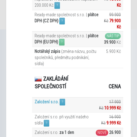
200.000 Kč
Kč
?
Ready-made společnost s.r.o. |
plátce
99.900
DPH (CZ DPH)
Kč
79.900
?
Kč
Ready-made společnost s.r.o. |
plátce
NÁŠ TIP
DPH (EU DPH)
39.900
Kč
?
Notářský zápis
(změna názvu, počtu
5.900 Kč
společníků, předmětu podnikání,
sídla)
ZAKLÁDÁNÍ
CENA
SPOLEČNOSTÍ
Založení s.r.o.
17.900
?
Kč
10.999 Kč
Založení s.r.o. při využití našeho
16.900
sídla
Kč
9.999
Kč
?
Založení s.r.o.
za 1 den
26.900
NOVÉ