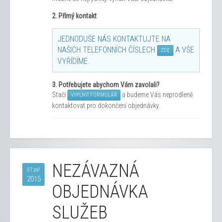
2. Přímý kontakt
JEDNODUŠE NÁS KONTAKTUJTE NA
NAŠICH TELEFONNÍCH ČÍSLECH
A VŠE
ZDE
VYŘÍDÍME.
3.
Potřebujete abychom Vám zavolali?
Stačí
a budeme Vás neprodleně
VYPLNIT FORMULÁŘ
kontaktovat pro dokončení objednávky.
NEZÁVAZNÁ
07 zář
2015
OBJEDNÁVKA
SLUŽEB