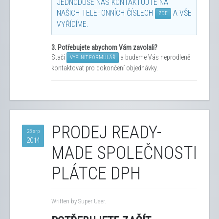
JEDNODUŠE NÁS KONTAKTUJTE NA
NAŠICH TELEFONNÍCH ČÍSLECH
A VŠE
ZDE
VYŘÍDÍME.
3.
Potřebujete abychom Vám zavolali?
Stačí
a budeme Vás neprodleně
VYPLNIT FORMULÁŘ
kontaktovat pro dokončení objednávky.
PRODEJ READY-
23 srp
2014
MADE SPOLEČNOSTI
PLÁTCE DPH
Written by Super User.