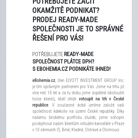
POTŘEBUJETE ZAČÍT
OKAMŽITĚ PODNIKAT?
PRODEJ READY-MADE
SPOLEČNOSTI JE TO SPRÁVNÉ
ŘEŠENÍ PRO VÁS!
POTŘEBUJETE
READY-MADE
SPOLEČNOST PLÁTCE DPH?
S EBOHEMIA.CZ PODNIKÁTE IHNED!
eBohemia.cz
, člen ELYOTT INVESTMENT GROUP Inc.
je tím správným partnerem pro Vás. Jsme na trhu již
více než 10 let a za tu dobu jsme úspěšně obsloužili
tisíce klientů, kteří chtěli
vstoupit na trh v České
republice
. V současné době umíme založit vaši
společnost kdekoliv na území České republiky. Díky
našemu širokému portfoliu služeb, jsme schopni
poskytnout našim klientům virtuální kanceláře v Praze
v 10 okresech (!), Brně, Kladně, Ostravě a Olomouci.