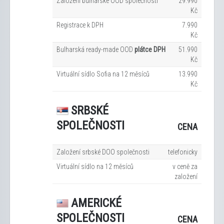
Založení bulharské OOD společnosti
29.990
Kč
Registrace k DPH
7.990
Kč
Bulharská ready-made OOD
plátce DPH
51.990
Kč
Virtuální sídlo Sofia na 12
měsíců
13.990
Kč
SRBSKÉ
SPOLEČNOSTI
CENA
Založení srbské DOO společnosti
telefonicky
Virtuální sídlo na 12
měsíců
v ceně za
založení
AMERICKÉ
SPOLEČNOSTI
CENA