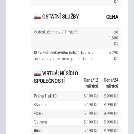
Kč
OSTATNÍ SLUŽBY
CENA
Vedení účetnictví / 1 měsíc
od
1.500
Kč
Otevření bankovního účtu
| 1 bankovní
5.290
účet v slovenské nebo polské bance
Kč
VIRTUÁLNÍ SÍDLO
Cena/12
Cena/24
SPOLEČNOSTÍ
měsíců
měsíců
Praha 1 až 10
5.190 Kč
8.990 Kč
Kladno
5.190 Kč
8.990 Kč
Plzeň
5.190 Kč
8.990 Kč
Ostrava
5.190 Kč
8.990 Kč
Brno
5.190 Kč
8.990 Kč