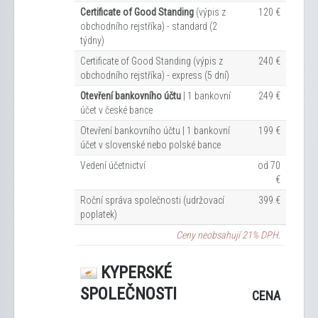
Certificate of Good Standing
(výpis z
120 €
obchodního rejstříka) - standard (2
týdny)
Certificate of Good Standing (výpis z
240 €
obchodního rejstříka) - express (5 dní)
Otevření bankovního účtu
| 1 bankovní
249 €
účet v české bance
Otevření bankovního účtu | 1 bankovní
199 €
účet v slovenské nebo polské bance
Vedení účetnictví
od 70
€
Roční správa společnosti (udržovací
399 €
poplatek)
Ceny neobsahují 21% DPH.
KYPERSKÉ
SPOLEČNOSTI
CENA