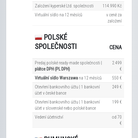
Založení kyperské Ltd. společnosti
114.990 Kč
Virtuální sídlo na 12
měsíců
v ceně za
založení
POLSKÉ
SPOLEČNOSTI
CENA
Predaj polské ready-made společnosti |
2.499
plátce DPH (PL DPH)
€
Virtuální sídlo Warszawa
na 12
měsíců
550 €
Otevření bankovního účtu | 1 bankovní
249 €
účet v české bance
Otevření bankovního účtu | 1 bankovní
199 €
účet v slovenské nebo polské bance
Vedení účetnictví
od 70
€