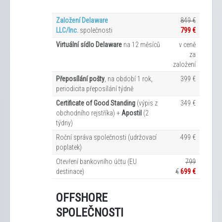
Založení Delaware
849 €
LLC/Inc.
společnosti
799 €
Virtuální sídlo Delaware
na 12
měsíců
v ceně
za
založení
Přeposílání pošty
, na období 1 rok,
399 €
periodicita přeposílání týdně
Certificate of Good Standing
(výpis z
349 €
obchodního rejstříka) +
Apostil
(2
týdny)
Roční správa společnosti (udržovací
499 €
poplatek)
Otevření bankovního účtu (EU
799
destinace)
€
699 €
OFFSHORE
SPOLEČNOSTI