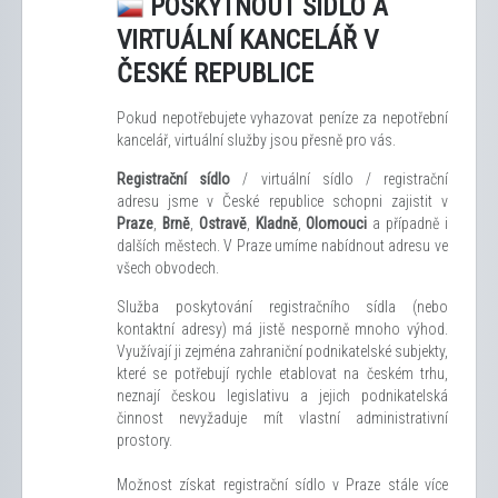
POSKYTNOUT SÍDLO A
VIRTUÁLNÍ KANCELÁŘ V
ČESKÉ REPUBLICE
Pokud nepotřebujete vyhazovat peníze za nepotřební
kancelář, virtuální služby jsou přesně pro vás.
Registrační sídlo
/ virtuální sídlo / registrační
adresu jsme v České republice schopni zajistit v
Praze
,
Brně
,
Ostravě
,
Kladně
,
Olomouci
a případně i
dalších městech. V Praze umíme nabídnout adresu ve
všech obvodech.
Služba poskytování registračního sídla (nebo
kontaktní adresy) má jistě nesporně mnoho výhod.
Využívají ji zejména zahraniční podnikatelské subjekty,
které se potřebují rychle etablovat na českém trhu,
neznají českou legislativu a jejich podnikatelská
činnost nevyžaduje mít vlastní administrativní
prostory.
Možnost získat registrační sídlo v Praze stále více