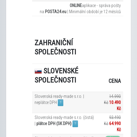
ONLINE
aplikace - správa pošty
na
POSTA24.eu
|
Minimální období je 12
měsíců
ZAHRANIČNÍ
SPOLEČNOSTI
SLOVENSKÉ
SPOLEČNOSTI
CENA
Slovenská ready-made s.r.o. |
14.990
neplátce DPH
Kč
10.490
?
Kč
Slovenská ready-made s.r.o. (čistá)
93.490
|
plátce DPH (SK DPH)
Kč
64.990
?
Kč