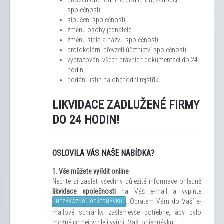
společnosti
sloučení společnosti,
změnu osoby jednatele,
změnu sídla a názvu společnosti,
protokolární převzetí účetnictví společnosti,
vypracování všech právních dokumentací do 24
hodin,
podání listin na obchodní rejstřík.
LIKVIDACE ZADLUŽENÉ FIRMY
DO 24 HODIN!
OSLOVILA VÁS NAŠE NABÍDKA?
1.
Vše můžete vyřídit
online
Nechte si zaslat všechny důležité informace ohledně
likvidace společnosti
na Váš e-mail a vyplňte
. Obratem Vám do Vaší e-
NEZÁVAZNOU OBJEDNÁVKU
mailové schránky zašleme
vše potřebné, aby bylo
možné co nejrychleji vyřídit Vaši objednávku.