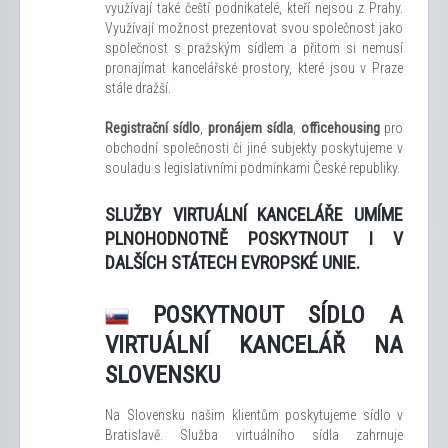
využívají také čeští podnikatelé, kteří nejsou z Prahy.
Využívají možnost prezentovat svou společnost jako
společnost s pražským sídlem a přitom si nemusí
pronajímat kancelářské prostory, které jsou v Praze
stále dražší.
Registrační sídlo
,
pronájem sídla
,
officehousing
pro
obchodní společnosti či jiné subjekty poskytujeme v
souladu s legislativními podmínkami České republiky.
SLUŽBY VIRTUÁLNÍ KANCELÁŘE UMÍME
PLNOHODNOTNĚ POSKYTNOUT I V
DALŠÍCH STÁTECH EVROPSKÉ UNIE.
POSKYTNOUT SÍDLO A
VIRTUÁLNÍ KANCELÁŘ NA
SLOVENSKU
Na Slovensku našim klientům poskytujeme sídlo v
Bratislavě. Služba virtuálního sídla zahrnuje