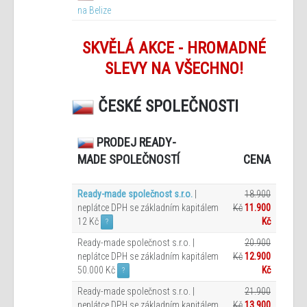
na Belize
SKVĚLÁ AKCE - HROMADNÉ
SLEVY NA VŠECHNO!
ČESKÉ SPOLEČNOSTI
PRODEJ READY-
CENA
MADE SPOLEČNOSTÍ
Ready-made společnost s.r.o.
|
18.900
neplátce DPH se základním kapitálem
Kč
11.900
12 Kč
Kč
?
Ready-made společnost s.r.o. |
20.900
neplátce DPH se základním kapitálem
Kč
12.900
50.000 Kč
Kč
?
Ready-made společnost s.r.o. |
21.900
neplátce DPH se základním kapitálem
Kč
13.900