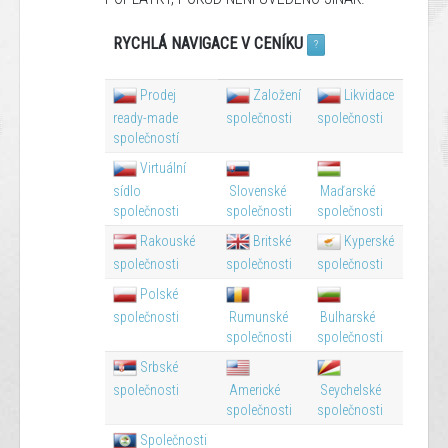
RYCHLÁ NAVIGACE V CENÍKU
?
Prodej
Založení
Likvidace
ready-made
společnosti
společnosti
společností
Virtuální
sídlo
Slovenské
Maďarské
společnosti
společnosti
společnosti
Rakouské
Britské
Kyperské
společnosti
společnosti
společnosti
Polské
společnosti
Rumunské
Bulharské
společnosti
společnosti
Srbské
společnosti
Americké
Seychelské
společnosti
společnosti
Společnosti