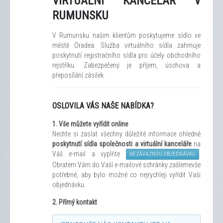
VIRTUÁLNÍ KANCELÁŘ V
RUMUNSKU
V Rumunsku našim klientům poskytujeme sídlo ve
městě Oradea. Služba virtuálního sídla zahrnuje
poskytnutí registračního sídla pro účely obchodního
rejstříku. Zabezpečený je příjem, úschova a
přeposílání zásilek.
OSLOVILA VÁS NAŠE NABÍDKA?
1.
Vše můžete vyřídit
online
Nechte si zaslat všechny důležité informace ohledně
poskytnutí sídla společnosti a virtuální kanceláře
na
Váš e-mail a vyplňte
.
NEZÁVAZNOU OBJEDNÁVKU
Obratem Vám do Vaší e-mailové schránky zašleme
vše
potřebné, aby bylo možné co nejrychleji vyřídit Vaši
objednávku.
2. Přímý kontakt