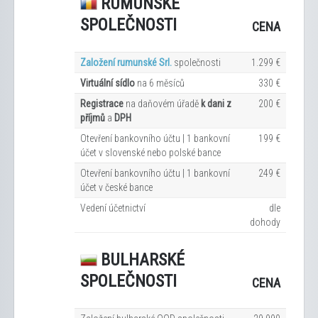
RUMUNSKÉ
SPOLEČNOSTI
CENA
Založení rumunské Srl.
společnosti
1.299 €
Virtuální sídlo
na 6
měsíců
330 €
Registrace
na daňovém úřadě
k dani z
200 €
příjmů
a
DPH
Otevření bankovního účtu | 1 bankovní
199 €
účet v slovenské nebo polské bance
Otevření bankovního účtu | 1 bankovní
249 €
účet v české bance
Vedení účetnictví
dle
dohody
BULHARSKÉ
SPOLEČNOSTI
CENA