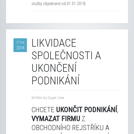
služby objednané od 01.01.2018.
LIKVIDACE
27 srp
2014
SPOLEČNOSTI A
UKONČENÍ
PODNIKÁNÍ
Written by Super User.
CHCETE
UKONČIT PODNIKÁNÍ
,
VYMAZAT FIRMU
Z
OBCHODNÍHO REJSTŘÍKU A