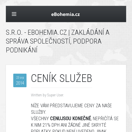
S.R.O. - EBOHEMIA.CZ | ZAKLÁDÁNÍ A
SPRÁVA SPOLEČNOSTÍ, PODPORA
PODNIKÁNÍ
CENÍK SLUŽEB
23 srp
2014
Written by Super User.
NÍŽE
VÁM
PŘEDSTAVUJEME
CENY
ZA
NAŠE
SLUŽBY
.
VŠECHNY
CENU
JSOU KONEČNÉ
,
NEPŘIČÍTÁ
SE
K NIM
21%
DPH
ANI ŽÁDNÉ JINÉ
SKRYTÉ
POPLATKY, POKUD NENÍ UVEDENO JINAK.