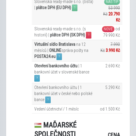
Slovenská ready-made s.r.o. (čistá)
NÁŠ TIP
|
plátce DPH (EU DPH)
53.990
?
Kč
20.790
Kč
Slovenská ready-made s.r.o. (s
od
NOVÉ
historií) |
plátce DPH (SK DPH)
79.990 Kč
?
Virtuální sídlo Bratislava
na 12
7.990
měsíců |
ONLINE
správa pošty na
Kč
3.990 Kč
POSTA24.eu
?
Otevření bankovního účtu
| 1
2.690 Kč
bankovní účet v slovenské bance
?
Otevření bankovního účtu | 1
5.290 Kč
bankovní účet v české nebo polské
bance
?
Vedení účetnictví / 1 měsíc
od 1.500 Kč
MAĎARSKÉ
SPOLEČNOSTI
CENA