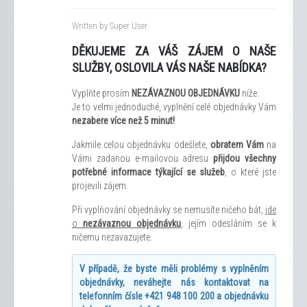
Written by Super User.
DĚKUJEME ZA VÁŠ ZÁJEM O NAŠE
SLUŽBY, O
SLOVILA VÁS NAŠE NABÍDKA?
Vyplňte prosím
NEZÁVAZNOU OBJEDNÁVKU
níže.
Je to velmi jednoduché, vyplnění celé objednávky Vám
nezabere více než 5 minut!
Jakmile celou objednávku odešlete,
obratem Vám
na
Vámi zadanou e-mailovou adresu
přijdou všechny
potřebné informace týkající se služeb
, o které jste
projevili zájem.
Při vyplňování objednávky se nemusíte ničeho bát,
jde
o
nezávaznou objednávku
, jejím odesláním se k
ničemu nezavazujete.
V případě, že byste měli problémy s vyplněním
objednávky, neváhejte nás kontaktovat na
telefonním čísle +421 948 100 200 a objednávku