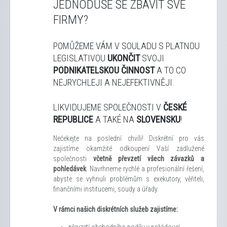
JEDNODUŠE SE ZBAVIT SVÉ
FIRMY?
POMŮŽEME VÁM V SOULADU S PLATNOU
LEGISLATIVOU
UKONČIT
SVOJI
PODNIKATELSKOU ČINNOST
A TO CO
NEJRYCHLEJI A NEJEFEKTIVNĚJI.
LIKVIDUJEME SPOLEČNOSTI V
ČESKÉ
REPUBLICE
A TAKÉ NA
SLOVENSKU
!
Nečekejte na poslední chvíli! Diskrétní pro vás
zajistíme okamžité odkoupení Vaší zadlužené
společnosti
včetně převzetí všech závazků a
pohledávek
. Navrhneme rychlé a profesionální řešení,
abyste se vyhnuli problémům s exekutory, věřiteli,
finančními institucemi, soudy a úřady.
V rámci našich diskrétních služeb zajistíme:
převzetí obchodního podílu v nežádoucí