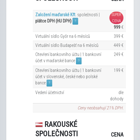
Založení maďarské Kft.
společnosti |
SUPER
plátce DPH (HU DPH)
CENA
?
999
€
Virtuální sídlo Győr na 6
měsíců
399 €
Virtuální sídlo Budapešť na 6
měsíců
449 €
Otevření bankovního účtu | 1 bankovní
249 €
účet v maďarské bance
?
Otevření bankovního účtu | 1 bankovní
199 €
účet v slovenské, české nebo polské
bance
?
Vedení účetnictví
dle
dohody
Ceny neobsahují 21% DPH.
RAKOUSKÉ
SPOLEČNOSTI
CENA