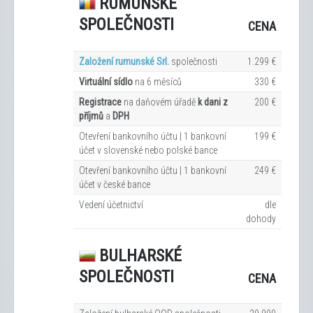
RUMUNSKÉ
SPOLEČNOSTI
CENA
Založení rumunské Srl.
společnosti
1.299 €
Virtuální sídlo
na 6
měsíců
330 €
Registrace
na daňovém úřadě
k dani z
200 €
příjmů
a
DPH
Otevření bankovního účtu | 1 bankovní
199 €
účet v slovenské nebo polské bance
Otevření bankovního účtu | 1 bankovní
249 €
účet v české bance
Vedení účetnictví
dle
dohody
BULHARSKÉ
SPOLEČNOSTI
CENA