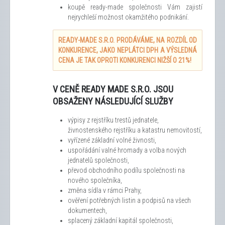
koupě ready-made společnosti Vám zajistí
nejrychleší možnost okamžitého podnikání.
READY-MADE S.R.O. PRODÁVÁME, NA ROZDÍL OD
KONKURENCE, JAKO NEPLÁTCI DPH A VÝSLEDNÁ
CENA JE TAK OPROTI KONKURENCI NIŽŠÍ O 21%!
V CENĚ READY MADE S.R.O. JSOU
OBSAŽENY NÁSLEDUJÍCÍ SLUŽBY
výpisy z rejstříku trestů jednatele,
živnostenského rejstříku a katastru nemovitostí,
vyřízené základní volné živnosti,
uspořádání valné hromady a volba nových
jednatelů společnosti,
převod obchodního podílu společnosti na
nového společníka,
změna sídla v rámci Prahy,
ověření potřebných listin a podpisů na všech
dokumentech,
splacený základní kapitál společnosti,