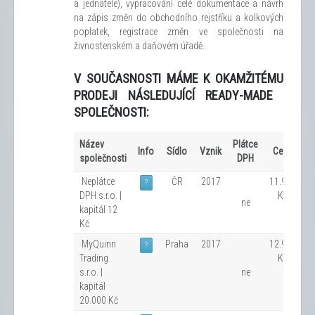
a jednatele), vypracování celé dokumentace a návrh
na zápis změn do obchodního rejstříku a kolkových
poplatek, registrace změn ve společnosti na
živnostenském a daňovém úřadě.
V SOUČASNOSTI
MÁME
K OKAMŽITÉMU
PRODEJI
NÁSLEDUJÍCÍ
READY
-
MADE
SPOLEČNOSTI:
Název
Plátce
Info
Sídlo
Vznik
Cena
společnosti
DPH
Neplátce
ČR
2017
11.900
?
DPH s.r.o. |
Kč
ne
kapitál 12
Kč
MyQuinn
Praha
2017
12.900
?
Trading
Kč
s.r.o. |
ne
kapitál
20.000 Kč