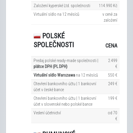
Založení kyperské Ltd. společnosti
114.990 Kč
Virtuální sídlo na 12
měsíců
v ceně za
založení
POLSKÉ
SPOLEČNOSTI
CENA
Predaj polské ready-made společnosti |
2.499
plátce DPH (PL DPH)
€
Virtuální sídlo Warszawa
na 12
měsíců
550 €
Otevření bankovního účtu | 1 bankovní
249 €
účet v české bance
Otevření bankovního účtu | 1 bankovní
199 €
účet v slovenské nebo polské bance
Vedení účetnictví
od 70
€