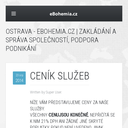
OSTRAVA - EBOHEMIA.CZ | ZAKLÁDÁNÍ A
SPRÁVA SPOLEČNOSTÍ, PODPORA
PODNIKÁNÍ
CENÍK SLUŽEB
23 srp
2014
Written by Super User.
NÍŽE
VÁM
PŘEDSTAVUJEME
CENY
ZA
NAŠE
SLUŽBY
.
VŠECHNY
CENU
JSOU KONEČNÉ
,
NEPŘIČÍTÁ
SE
K NIM
21%
DPH
ANI ŽÁDNÉ JINÉ
SKRYTÉ
POPLATKY, POKUD NENÍ UVEDENO JINAK.