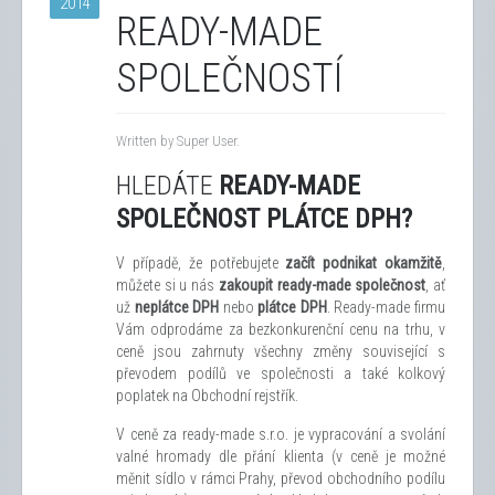
2014
READY-MADE
SPOLEČNOSTÍ
Written by Super User.
HLEDÁTE
READY-MADE
SPOLEČNOST PLÁTCE DPH?
V případě, že potřebujete
začít podnikat okamžitě
,
můžete si u nás
zakoupit ready-made ​​společnost
, ať
už
neplátce DPH
nebo
plátce DPH
. Ready-made ​​firmu
Vám odprodáme za bezkonkurenční cenu na trhu, v
ceně jsou zahrnuty všechny změny související s
převodem podílů ve společnosti a také kolkový
poplatek na Obchodní rejstřík.
V ceně za ready-made ​​s.r.o. je vypracování a svolání
valné hromady dle přání klienta (v ceně je možné
měnit sídlo v rámci Prahy, převod obchodního podílu