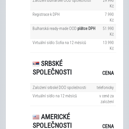
Založení bulharské OOD společnosti
29.990
Kč
Registrace k DPH
7.990
Kč
Bulharská ready-made OOD
plátce DPH
51.990
Kč
Virtuální sídlo Sofia na 12
měsíců
13.990
Kč
SRBSKÉ
SPOLEČNOSTI
CENA
Založení srbské DOO společnosti
telefonicky
Virtuální sídlo na 12
měsíců
v ceně za
založení
AMERICKÉ
SPOLEČNOSTI
CENA