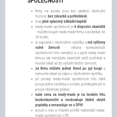
SPOLEČNOSTI
firmy na prodej jsou bez jakékoli obchodní
historie,
bez závazků a pohledávek
,
mají
plně splacený základní kapitál
,
ready-made společnosť je
k dispozici okamžitě
- můžete koupit ready-made firmu a podnikat do
24 hodin,
je zapsaná v obchodním rejstříku a
má vyřízeny
volné živnosti
- většina konkurečních
společností toto nenabízí a s jejich ready made
firmou tak nemůžete okamžitě začít podnikat a
musíte čekat až do vyřízení těchto živností,
za firmu můžete jednat ihned po její koupi
a
nemusíte čekat na zápis v obchodním rejstříku,
při prodeji ready-made společnosti Vás čeká
pouze jedna návštěva u notáře, potřebujete při ní
pouze občanský průkaz,
naše cena za ready-made je na českém trhu
bezkonkurenční a neobsahuje žádné skryté
poplatky a nenavyšuje se o DPH!
pouze u nás si můžete pořídit nejlevnější ready-
made společnosti v ČR,