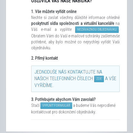
OSLOVILA VÁS NAŠE NABÍDKA?
1.
Vše můžete vyřídit
online
Nechte si zaslat všechny důležité informace ohledně
poskytnutí sídla společnosti a virtuální kanceláře
na
Váš e-mail a vyplňte
.
NEZÁVAZNOU OBJEDNÁVKU
Obratem Vám do Vaší e-mailové schránky zašleme
vše
potřebné, aby bylo možné co nejrychleji vyřídit Vaši
objednávku.
2. Přímý kontakt
JEDNODUŠE NÁS KONTAKTUJTE NA
NAŠICH TELEFONNÍCH ČÍSLECH
A VŠE
ZDE
VYŘÍDÍME.
3.
Potřebujete abychom Vám zavolali?
Stačí
a budeme Vás neprodleně
VYPLNIT FORMULÁŘ
kontaktovat pro dokončení objednávky.