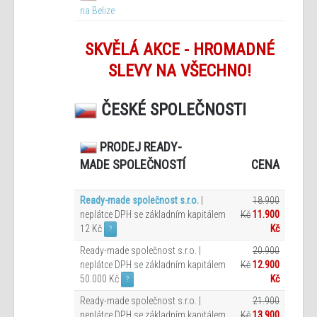
na Belize
SKVĚLÁ AKCE - HROMADNÉ
SLEVY NA VŠECHNO!
ČESKÉ SPOLEČNOSTI
PRODEJ READY-
CENA
MADE SPOLEČNOSTÍ
Ready-made společnost s.r.o.
|
18.900
neplátce DPH se základním kapitálem
Kč
11.900
12 Kč
Kč
?
Ready-made společnost s.r.o. |
20.900
neplátce DPH se základním kapitálem
Kč
12.900
50.000 Kč
Kč
?
Ready-made společnost s.r.o. |
21.900
neplátce DPH se základním kapitálem
Kč
13.900