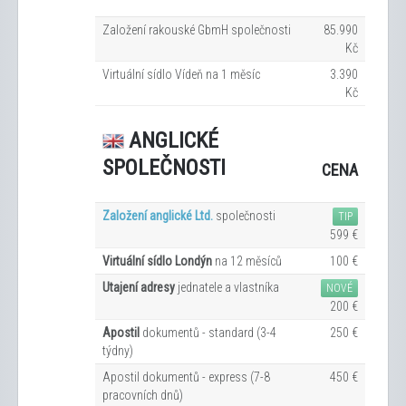
Založení rakouské GbmH společnosti
85.990
Kč
Virtuální sídlo Vídeň na 1
měsíc
3.390
Kč
ANGLICKÉ
SPOLEČNOSTI
CENA
Založení anglické Ltd.
společnosti
TIP
599 €
Virtuální sídlo Londýn
na 12
měsíců
100 €
Utajení adresy
jednatele a vlastníka
NOVÉ
200 €
Apostil
dokumentů - standard (3-4
250 €
týdny)
Apostil dokumentů - express (7-8
450 €
pracovních dn
ů
)