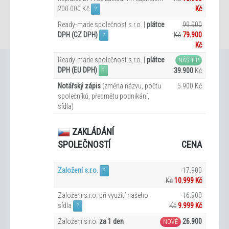
200.000 Kč
Kč
?
Ready-made společnost s.r.o. |
plátce
99.900
DPH (CZ DPH)
Kč
79.900
?
Kč
Ready-made společnost s.r.o. |
plátce
NÁŠ TIP
DPH (EU DPH)
39.900
Kč
?
Notářský zápis
(změna názvu, počtu
5.900 Kč
společníků, předmětu podnikání,
sídla)
ZAKLÁDÁNÍ
CENA
SPOLEČNOSTÍ
Založení s.r.o.
17.900
?
Kč
10.999 Kč
Založení s.r.o. při využití našeho
16.900
sídla
Kč
9.999
Kč
?
Založení s.r.o.
za 1 den
26.900
NOVÉ