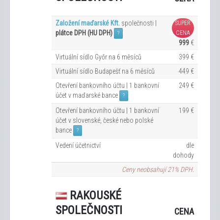
Založení maďarské Kft.
společnosti |
SUPER
plátce DPH (HU DPH)
CENA
?
999
€
Virtuální sídlo Győr na 6
měsíců
399 €
Virtuální sídlo Budapešť na 6
měsíců
449 €
Otevření bankovního účtu | 1 bankovní
249 €
účet v maďarské bance
?
Otevření bankovního účtu | 1 bankovní
199 €
účet v slovenské, české nebo polské
bance
?
Vedení účetnictví
dle
dohody
Ceny neobsahují 21% DPH.
RAKOUSKÉ
SPOLEČNOSTI
CENA