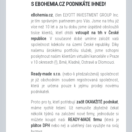
S EBOHEMIA.CZ PODNIKÁTE IHNED!
eBohemia.cz
, člen ELYOTT INVESTMENT GROUP Inc.
je tím správným partnerem pro Vás. Jsme na trhu již
více než 10 let a za tu dobu jsme úspěšně obsloužili
tisíce klientů, kteří chtěli
vstoupit na trh v České
republice
. V současné době umíme založit vaši
společnost kdekoliv na území České republiky. Díky
našemu širokému portfoliu služeb, jsme schopni
poskytnout našim klientům virtuální kanceláře v Praze
v 10 okresech (!), Brně, Kladně, Ostravě a Olomouci.
Ready-made s.r.o.
(nebo-li předzaložená) společnost
je již obchodním soudem registrovaná společnost,
která je určena pouze k jejímu prodeji novému
podnikateli.
Proto pro ty, kteří potřebují
začít OKAMŽITĚ podnikat
,
máme rychlé řešení. Už nemusíte zbytečně čekat
několik týdnů na založení nové firmy, jednoduše si
můžete koupit naši
READY-MADE firmu
(která je
plátce DPH
nebo ne) a ušetřený čas využijte na svůj
byznys.