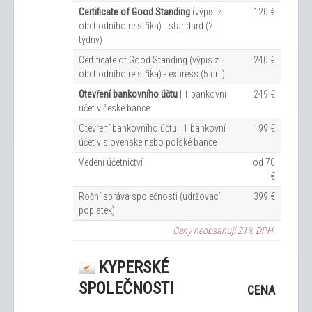
Certificate of Good Standing
(výpis z
120 €
obchodního rejstříka) - standard (2
týdny)
Certificate of Good Standing (výpis z
240 €
obchodního rejstříka) - express (5 dní)
Otevření bankovního účtu
| 1 bankovní
249 €
účet v české bance
Otevření bankovního účtu | 1 bankovní
199 €
účet v slovenské nebo polské bance
Vedení účetnictví
od 70
€
Roční správa společnosti (udržovací
399 €
poplatek)
Ceny neobsahují 21% DPH.
KYPERSKÉ
SPOLEČNOSTI
CENA