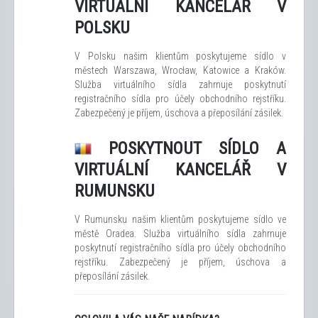
VIRTUÁLNÍ KANCELÁŘ V
POLSKU
V Polsku našim klientům poskytujeme sídlo v
městech Warszawa, Wrocław, Katowice a Kraków.
Služba virtuálního sídla zahrnuje poskytnutí
registračního sídla pro účely obchodního rejstříku.
Zabezpečený je příjem, úschova a přeposílání zásilek.
POSKYTNOUT SÍDLO A
VIRTUÁLNÍ KANCELÁŘ V
RUMUNSKU
V Rumunsku našim klientům poskytujeme sídlo ve
městě Oradea. Služba virtuálního sídla zahrnuje
poskytnutí registračního sídla pro účely obchodního
rejstříku. Zabezpečený je příjem, úschova a
přeposílání zásilek.