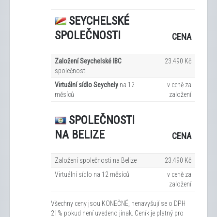
SEYCHELSKÉ
SPOLEČNOSTI
CENA
Založení Seychelské IBC
23.490 Kč
společnosti
Virtuální sídlo Seychely
na 12
v ceně za
měsíců
založení
SPOLEČNOSTI
NA BELIZE
CENA
Založení společnosti na Belize
23.490 Kč
Virtuální sídlo na 12
měsíců
v ceně za
založení
Všechny ceny jsou KONEČNÉ, nenavyšují se o DPH
21% pokud není uvedeno jinak. Ceník je platný pro