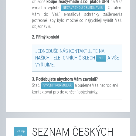
ohledně
koupě ready-made s.r.o. plátce DPH
na Váš
e-mail a vyplňte
. Obratem
NEZÁVAZNOU OBJEDNÁVKU
Vám do Vaší e-mailové schránky zašleme
vše
potřebné, aby bylo možné co nejrychleji vyřídit Vaši
objednávku.
2. Přímý kontakt
JEDNODUŠE NÁS KONTAKTUJTE NA
NAŠICH TELEFONNÍCH ČÍSLECH
A VŠE
ZDE
VYŘÍDÍME.
3.
Potřebujete abychom Vám zavolali?
Stačí
a budeme Vás neprodleně
VYPLNIT FORMULÁŘ
kontaktovat pro dokončení objednávky.
SEZNAM ČESKÝCH
23 srp