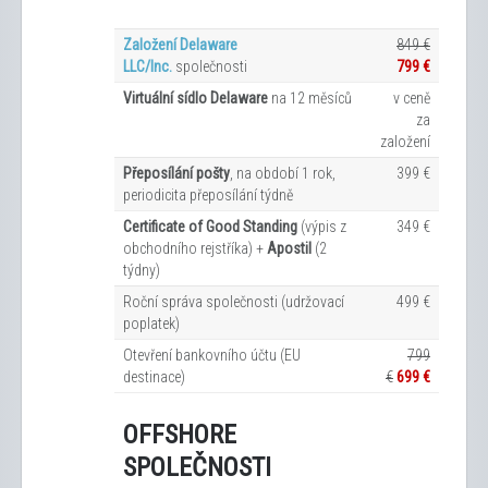
Založení Delaware
849 €
LLC/Inc.
společnosti
799 €
Virtuální sídlo Delaware
na 12
měsíců
v ceně
za
založení
Přeposílání pošty
, na období 1 rok,
399 €
periodicita přeposílání týdně
Certificate of Good Standing
(výpis z
349 €
obchodního rejstříka) +
Apostil
(2
týdny)
Roční správa společnosti (udržovací
499 €
poplatek)
Otevření bankovního účtu (EU
799
destinace)
€
699 €
OFFSHORE
SPOLEČNOSTI