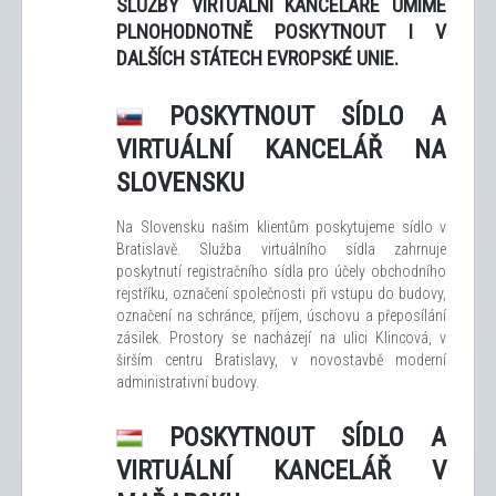
SLUŽBY VIRTUÁLNÍ KANCELÁŘE UMÍME
PLNOHODNOTNĚ POSKYTNOUT I V
DALŠÍCH STÁTECH EVROPSKÉ UNIE.
POSKYTNOUT SÍDLO A
VIRTUÁLNÍ KANCELÁŘ NA
SLOVENSKU
Na Slovensku našim klientům poskytujeme sídlo v
Bratislavě. Služba virtuálního sídla zahrnuje
poskytnutí registračního sídla pro účely obchodního
rejstříku, označení společnosti při vstupu do budovy,
označení na schránce, příjem, úschovu a přeposílání
zásilek. Prostory se nacházejí na ulici Klincová, v
širším centru Bratislavy, v novostavbě moderní
administrativní budovy.
POSKYTNOUT SÍDLO A
VIRTUÁLNÍ KANCELÁŘ V