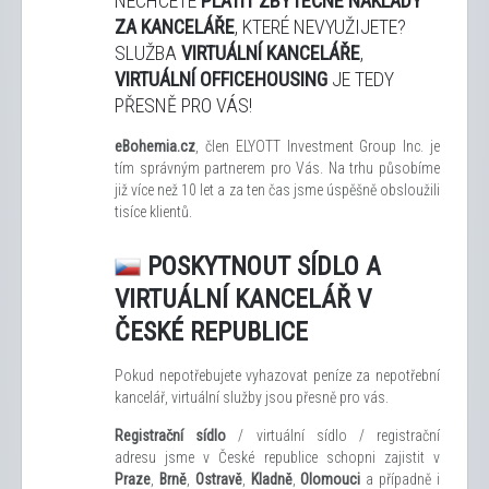
NECHCETE
PLATIT ZBYTEČNÉ NÁKLADY
ZA KANCELÁŘE
, KTERÉ NEVYUŽIJETE?
SLUŽBA
VIRTUÁLNÍ KANCELÁŘE
,
VIRTUÁLNÍ OFFICEHOUSING
JE TEDY
PŘESNĚ PRO VÁS!
eBohemia.cz
, člen ELYOTT Investment Group Inc. je
tím správným partnerem pro Vás. Na trhu působíme
již více než 10 let a za ten čas jsme úspěšně obsloužili
tisíce klientů.
POSKYTNOUT SÍDLO A
VIRTUÁLNÍ KANCELÁŘ V
ČESKÉ REPUBLICE
Pokud nepotřebujete vyhazovat peníze za nepotřební
kancelář, virtuální služby jsou přesně pro vás.
Registrační sídlo
/ virtuální sídlo / registrační
adresu jsme v České republice schopni zajistit v
Praze
,
Brně
,
Ostravě
,
Kladně
,
Olomouci
a případně i