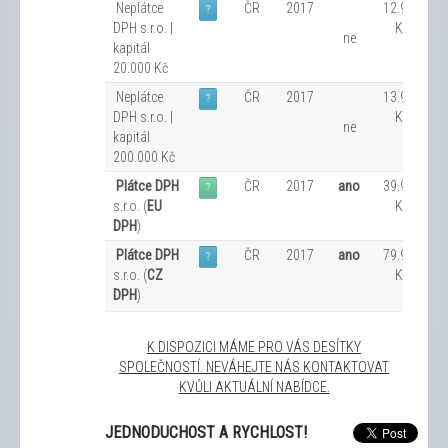
Neplátce
ČR
2017
12.900
?
DPH s.r.o. |
Kč
ne
kapitál
20.000 Kč
Neplátce
ČR
2017
13.900
?
DPH s.r.o. |
Kč
ne
kapitál
200.000 Kč
Plátce DPH
ČR
2017
ano
39.900
?
s.r.o. (
EU
Kč
DPH
)
Plátce DPH
ČR
2017
ano
79.900
?
s.r.o. (
CZ
Kč
DPH
)
K DISPOZICI MÁME PRO VÁS DESÍTKY
SPOLEČNOSTÍ. NEVÁHEJTE NÁS KONTAKTOVAT
KVŮLI AKTUÁLNÍ NABÍDCE.
JEDNODUCHOST A RYCHLOST!