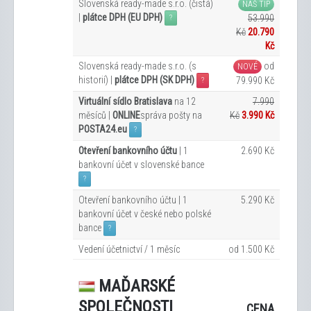
Slovenská ready-made s.r.o. (čistá)
NÁŠ TIP
|
plátce DPH (EU DPH)
53.990
?
Kč
20.790
Kč
Slovenská ready-made s.r.o. (s
od
NOVÉ
historií) |
plátce DPH (SK DPH)
79.990 Kč
?
Virtuální sídlo Bratislava
na 12
7.990
měsíců |
ONLINE
správa pošty na
Kč
3.990 Kč
POSTA24.eu
?
Otevření bankovního účtu
| 1
2.690 Kč
bankovní účet v slovenské bance
?
Otevření bankovního účtu | 1
5.290 Kč
bankovní účet v české nebo polské
bance
?
Vedení účetnictví / 1 měsíc
od 1.500 Kč
MAĎARSKÉ
SPOLEČNOSTI
CENA