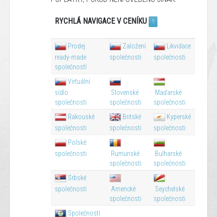
RYCHLÁ NAVIGACE V CENÍKU
?
Prodej
Založení
Likvidace
ready-made
společnosti
společnosti
společností
Virtuální
sídlo
Slovenské
Maďarské
společnosti
společnosti
společnosti
Rakouské
Britské
Kyperské
společnosti
společnosti
společnosti
Polské
společnosti
Rumunské
Bulharské
společnosti
společnosti
Srbské
společnosti
Americké
Seychelské
společnosti
společnosti
Společnosti