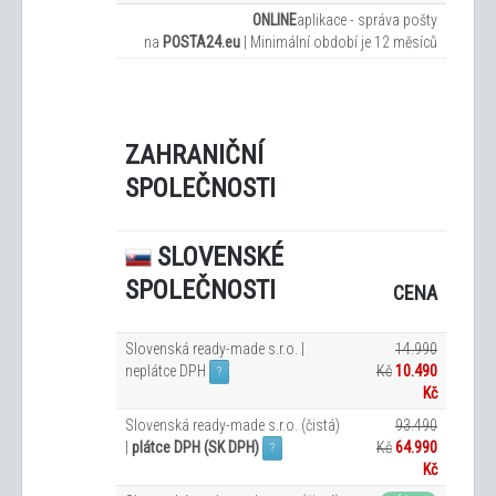
ONLINE
aplikace - správa pošty
na
POSTA24.eu
|
Minimální období je 12
měsíců
ZAHRANIČNÍ
SPOLEČNOSTI
SLOVENSKÉ
SPOLEČNOSTI
CENA
Slovenská ready-made s.r.o. |
14.990
neplátce DPH
Kč
10.490
?
Kč
Slovenská ready-made s.r.o. (čistá)
93.490
|
plátce DPH (SK DPH)
Kč
64.990
?
Kč