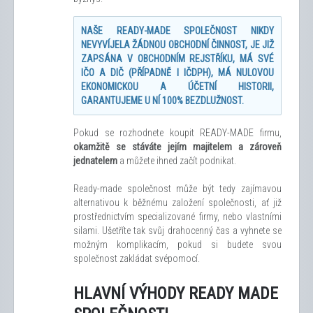
NAŠE READY-MADE SPOLEČNOST NIKDY
NEVYVÍJELA ŽÁDNOU OBCHODNÍ ČINNOST, JE JIŽ
ZAPSÁNA V OBCHODNÍM REJSTŘÍKU, MÁ SVÉ
IČO A DIČ (PŘÍPADNĚ I IČDPH), MÁ NULOVOU
EKONOMICKOU A ÚČETNÍ HISTORII,
GARANTUJEME U NÍ 100% BEZDLUŽNOST.
Pokud se rozhodnete koupit READY-MADE firmu,
okamžitě se stáváte jejím majitelem a zároveň
jednatelem
a můžete ihned začít podnikat.
Ready-made společnost může být tedy zajímavou
alternativou k běžnému založení společnosti, ať již
prostřednictvím specializované firmy, nebo vlastními
silami. Ušetříte tak svůj drahocenný čas a vyhnete se
možným komplikacím, pokud si budete svou
společnost zakládat svépomocí.
HLAVNÍ VÝHODY READY MADE