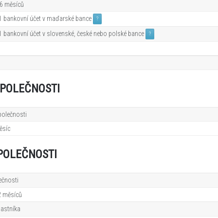
 6
měsíců
 1 bankovní účet v maďarské bance
?
 1 bankovní účet v slovenské, české nebo polské bance
?
POLEČNOSTI
olečnosti
ěsíc
POLEČNOSTI
ečnosti
2
měsíců
lastníka