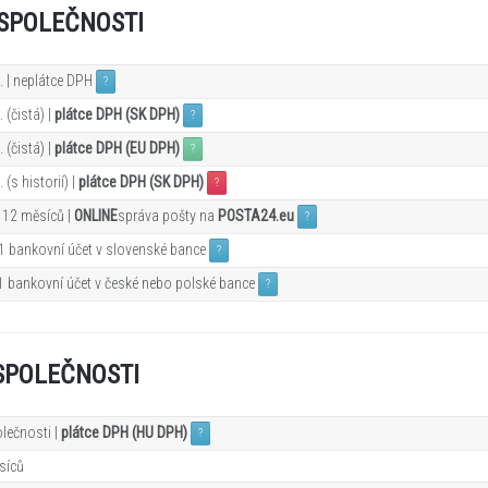
SPOLEČNOSTI
. | neplátce DPH
?
 (čistá) |
plátce DPH (SK DPH)
?
 (čistá) |
plátce DPH (EU DPH)
?
(s historií) |
plátce DPH (SK DPH)
?
 12
měsíců |
ONLINE
správa pošty na
POSTA24.eu
?
 1 bankovní účet v slovenské bance
?
 1 bankovní účet v české nebo polské bance
?
SPOLEČNOSTI
lečnosti |
plátce DPH (HU DPH)
?
síců