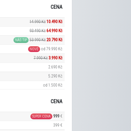
CENA
14.990 Kč
10.490 Kč
93.490 Kč
64.990 Kč
53.990 Kč
20.790 Kč
NÁŠ TIP
od 79.990 Kč
NOVÉ
7.990 Kč
3.990 Kč
2.690 Kč
5.290 Kč
od 1.500 Kč
CENA
999
€
SUPER CENA
399 €