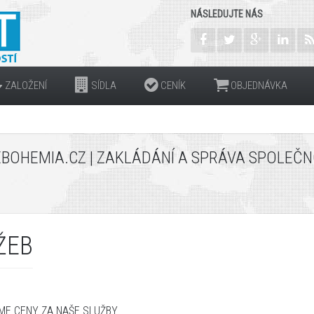
NÁSLEDUJTE NÁS
ZALOŽENÍ
SÍDLA
CENÍK
OBJEDNÁVKA
EBOHEMIA.CZ | ZAKLÁDÁNÍ A SPRÁVA SPOLEČ
ŽEB
ME
CENY
ZA
NAŠE SLUŽBY
.