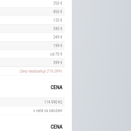
250 €
450 €
120 €
240 €
249 €
199 €
od 70 €
399 €
Ceny neobsahují 21% DPH.
CENA
114.990 Kč
v ceně za založení
CENA