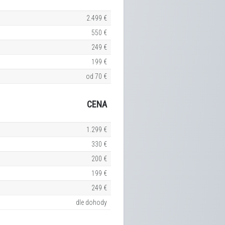
2.499 €
550 €
249 €
199 €
od 70 €
CENA
1.299 €
330 €
200 €
199 €
249 €
dle dohody