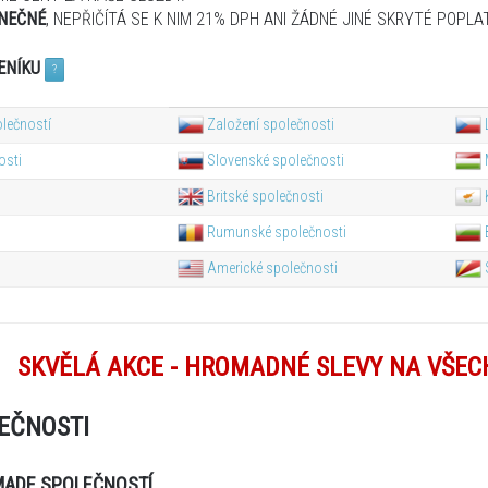
NEČNÉ
,
NEPŘIČÍTÁ
SE
K NIM
21%
DPH
ANI ŽÁDNÉ JINÉ
SKRYTÉ
POPLAT
ENÍKU
?
lečností
Založení společnosti
osti
Slovenské společnosti
Britské společnosti
Rumunské společnosti
Americké společnosti
SKVĚLÁ AKCE - HROMADNÉ SLEVY NA VŠEC
EČNOSTI
MADE SPOLEČNOSTÍ