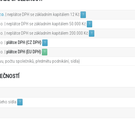
.o.
| neplátce DPH se základním kapitálem 12 Kč
?
o. | neplátce DPH se základním kapitálem 50.000 Kč
?
o. | neplátce DPH se základním kapitálem 200.000 Kč
?
o. |
plátce DPH (CZ DPH)
?
o. |
plátce DPH (EU DPH)
?
u, počtu společníků, předmětu podnikání, sídla)
LEČNOSTÍ
ašeho sídla
?