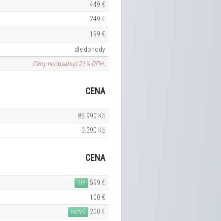
449 €
249 €
199 €
dle dohody
Ceny neobsahují 21% DPH.
CENA
85.990 Kč
3.390 Kč
CENA
599 €
TIP
100 €
200 €
NOVÉ