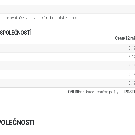
 1 bankovní účet v slovenské nebo polské bance
O SPOLEČNOSTÍ
Cena/12
mě
5.1
5.1
5.1
5.1
5.1
ONLINE
aplikace - správa pošty na
POST
POLEČNOSTI