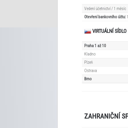
Vedení účetnictví / 1 měsíc
Otevření bankovního účtu
|
VIRTUÁLNÍ SÍDL
Praha 1 až 10
Kladno
Plzeň
Ostrava
Brno
ZAHRANIČNÍ S