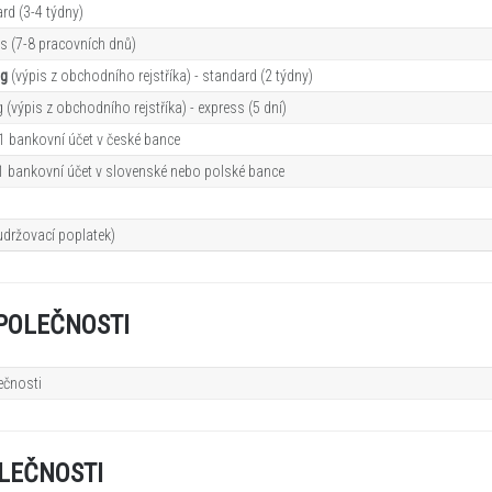
d (3-4 týdny)
s (7-8 pracovních dn
ů
)
ng
(výpis z obchodního rejstříka) - standard (2 týdny)
 (výpis z obchodního rejstříka) - express (5 dní)
 1 bankovní účet v české bance
 1 bankovní účet v slovenské nebo polské bance
udržovací poplatek)
POLEČNOSTI
ečnosti
ů
LEČNOSTI