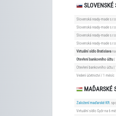
SLOVENSKÉ 
Slovenská ready-made s.r.o
Slovenská ready-made s.r.o.
Slovenská ready-made s.r.o.
Slovenská ready-made s.r.o. 
Virtuální sídlo Bratislava
na
Otevření bankovního účtu
|
Otevření bankovního účtu |
Vedení účetnictví / 1 měsíc
MAĎARSKÉ 
Založení maďarské Kft.
spo
Virtuální sídlo Győr na 6
mě