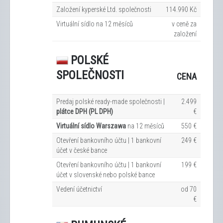
Založení kyperské Ltd. společnosti
114.990 Kč
Virtuální sídlo na 12
měsíců
v ceně za
založení
POLSKÉ
SPOLEČNOSTI
CENA
Predaj polské ready-made společnosti |
2.499
plátce DPH (PL DPH)
€
Virtuální sídlo Warszawa
na 12
měsíců
550 €
Otevření bankovního účtu | 1 bankovní
249 €
účet v české bance
Otevření bankovního účtu | 1 bankovní
199 €
účet v slovenské nebo polské bance
Vedení účetnictví
od 70
€