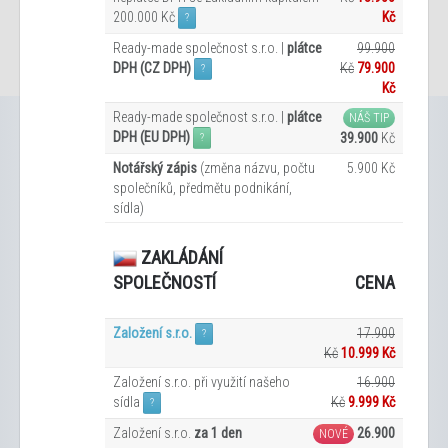
200.000 Kč
Kč
?
Ready-made společnost s.r.o. |
plátce
99.900
DPH (CZ DPH)
Kč
79.900
?
Kč
Ready-made společnost s.r.o. |
plátce
NÁŠ TIP
DPH (EU DPH)
39.900
Kč
?
Notářský zápis
(změna názvu, počtu
5.900 Kč
společníků, předmětu podnikání,
sídla)
ZAKLÁDÁNÍ
CENA
SPOLEČNOSTÍ
Založení s.r.o.
17.900
?
Kč
10.999 Kč
Založení s.r.o. při využití našeho
16.900
sídla
Kč
9.999
Kč
?
Založení s.r.o.
za 1 den
26.900
NOVÉ