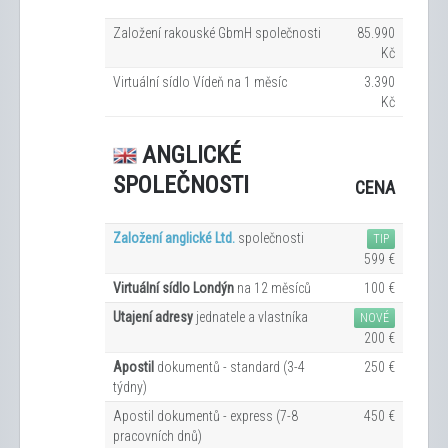
Založení rakouské GbmH společnosti
85.990
Kč
Virtuální sídlo Vídeň na 1
měsíc
3.390
Kč
ANGLICKÉ
SPOLEČNOSTI
CENA
Založení anglické Ltd.
společnosti
TIP
599 €
Virtuální sídlo Londýn
na 12
měsíců
100 €
Utajení adresy
jednatele a vlastníka
NOVÉ
200 €
Apostil
dokumentů - standard (3-4
250 €
týdny)
Apostil dokumentů - express (7-8
450 €
pracovních dn
ů
)