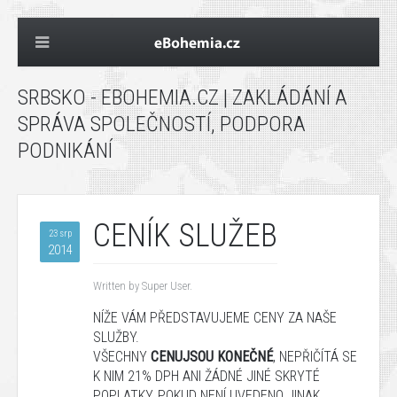
SRBSKO - EBOHEMIA.CZ | ZAKLÁDÁNÍ A
SPRÁVA SPOLEČNOSTÍ, PODPORA
PODNIKÁNÍ
CENÍK SLUŽEB
23 srp
2014
Written by Super User.
NÍŽE
VÁM
PŘEDSTAVUJEME
CENY
ZA
NAŠE
SLUŽBY
.
VŠECHNY
CENU
JSOU KONEČNÉ
,
NEPŘIČÍTÁ
SE
K NIM
21%
DPH
ANI ŽÁDNÉ JINÉ
SKRYTÉ
POPLATKY, POKUD NENÍ UVEDENO JINAK.