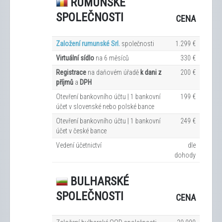
RUMUNSKÉ
SPOLEČNOSTI
CENA
Založení rumunské Srl.
společnosti
1.299 €
Virtuální sídlo
na 6
měsíců
330 €
Registrace
na daňovém úřadě
k dani z
200 €
příjmů
a
DPH
Otevření bankovního účtu | 1 bankovní
199 €
účet v slovenské nebo polské bance
Otevření bankovního účtu | 1 bankovní
249 €
účet v české bance
Vedení účetnictví
dle
dohody
BULHARSKÉ
SPOLEČNOSTI
CENA