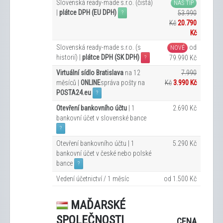
Slovenská ready-made s.r.o. (čistá)
NÁŠ TIP
|
plátce DPH (EU DPH)
53.990
?
Kč
20.790
Kč
Slovenská ready-made s.r.o. (s
od
NOVÉ
historií) |
plátce DPH (SK DPH)
79.990 Kč
?
Virtuální sídlo Bratislava
na 12
7.990
měsíců |
ONLINE
správa pošty na
Kč
3.990 Kč
POSTA24.eu
?
Otevření bankovního účtu
| 1
2.690 Kč
bankovní účet v slovenské bance
?
Otevření bankovního účtu | 1
5.290 Kč
bankovní účet v české nebo polské
bance
?
Vedení účetnictví / 1 měsíc
od 1.500 Kč
MAĎARSKÉ
SPOLEČNOSTI
CENA