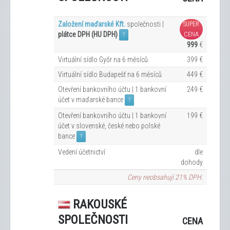
Založení maďarské Kft.
společnosti |
SUPER
plátce DPH (HU DPH)
CENA
?
999
€
Virtuální sídlo Győr na 6
měsíců
399 €
Virtuální sídlo Budapešť na 6
měsíců
449 €
Otevření bankovního účtu | 1 bankovní
249 €
účet v maďarské bance
?
Otevření bankovního účtu | 1 bankovní
199 €
účet v slovenské, české nebo polské
bance
?
Vedení účetnictví
dle
dohody
Ceny neobsahují 21% DPH.
RAKOUSKÉ
SPOLEČNOSTI
CENA