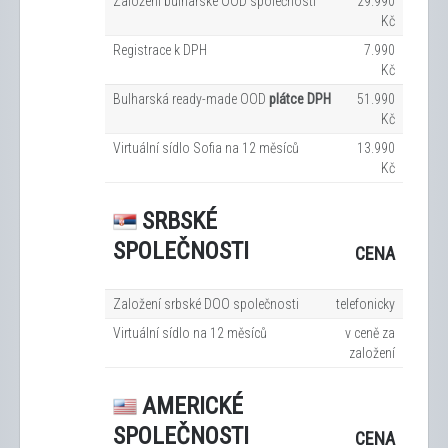
Založení bulharské OOD společnosti
29.990
Kč
Registrace k DPH
7.990
Kč
Bulharská ready-made OOD
plátce DPH
51.990
Kč
Virtuální sídlo Sofia na 12
měsíců
13.990
Kč
SRBSKÉ
SPOLEČNOSTI
CENA
Založení srbské DOO společnosti
telefonicky
Virtuální sídlo na 12
měsíců
v ceně za
založení
AMERICKÉ
SPOLEČNOSTI
CENA