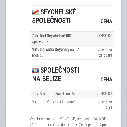
SEYCHELSKÉ
SPOLEČNOSTI
CENA
Založení Seychelské IBC
23.490 Kč
společnosti
Virtuální sídlo Seychely
na 12
v ceně za
měsíců
založení
SPOLEČNOSTI
NA BELIZE
CENA
Založení společnosti na Belize
23.490 Kč
Virtuální sídlo na 12
měsíců
v ceně za
založení
Všechny ceny jsou KONEČNÉ, nenavyšují se o DPH
21% pokud není uvedeno jinak. Ceník je platný pro