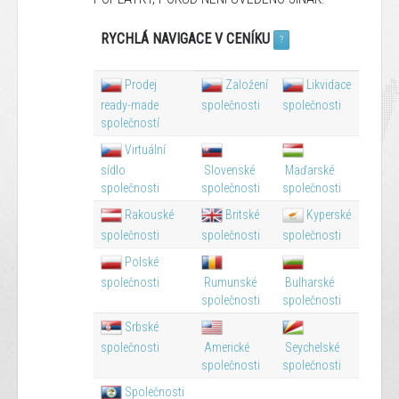
RYCHLÁ NAVIGACE V CENÍKU
?
Prodej
Založení
Likvidace
ready-made
společnosti
společnosti
společností
Virtuální
sídlo
Slovenské
Maďarské
společnosti
společnosti
společnosti
Rakouské
Britské
Kyperské
společnosti
společnosti
společnosti
Polské
společnosti
Rumunské
Bulharské
společnosti
společnosti
Srbské
společnosti
Americké
Seychelské
společnosti
společnosti
Společnosti