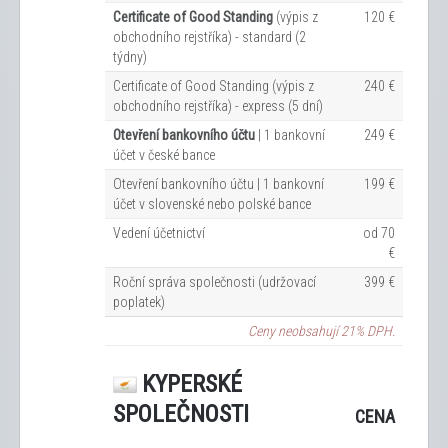
Certificate of Good Standing
(výpis z
120 €
obchodního rejstříka) - standard (2
týdny)
Certificate of Good Standing (výpis z
240 €
obchodního rejstříka) - express (5 dní)
Otevření bankovního účtu
| 1 bankovní
249 €
účet v české bance
Otevření bankovního účtu | 1 bankovní
199 €
účet v slovenské nebo polské bance
Vedení účetnictví
od 70
€
Roční správa společnosti (udržovací
399 €
poplatek)
Ceny neobsahují 21% DPH.
KYPERSKÉ
SPOLEČNOSTI
CENA