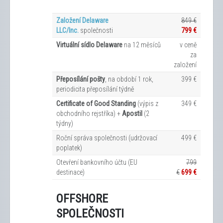
Založení Delaware
849 €
LLC/Inc.
společnosti
799 €
Virtuální sídlo Delaware
na 12
měsíců
v ceně
za
založení
Přeposílání pošty
, na období 1 rok,
399 €
periodicita přeposílání týdně
Certificate of Good Standing
(výpis z
349 €
obchodního rejstříka) +
Apostil
(2
týdny)
Roční správa společnosti (udržovací
499 €
poplatek)
Otevření bankovního účtu (EU
799
destinace)
€
699 €
OFFSHORE
SPOLEČNOSTI