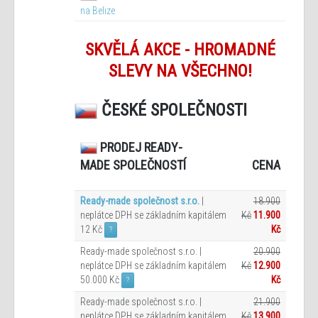
na Belize
SKVĚLÁ AKCE - HROMADNÉ
SLEVY NA VŠECHNO!
ČESKÉ SPOLEČNOSTI
PRODEJ READY-
CENA
MADE SPOLEČNOSTÍ
Ready-made společnost s.r.o.
|
18.900
neplátce DPH se základním kapitálem
Kč
11.900
12 Kč
Kč
?
Ready-made společnost s.r.o. |
20.900
neplátce DPH se základním kapitálem
Kč
12.900
50.000 Kč
Kč
?
Ready-made společnost s.r.o. |
21.900
neplátce DPH se základním kapitálem
Kč
13.900