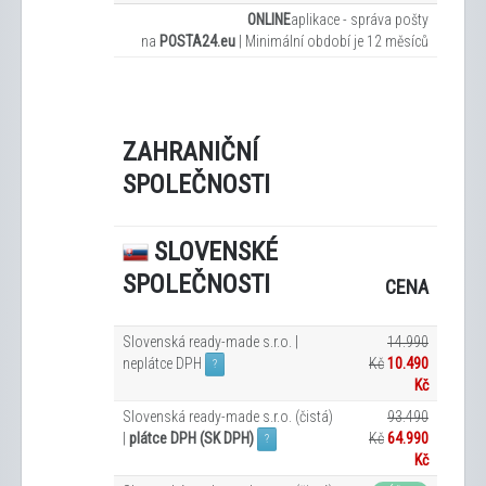
ONLINE
aplikace - správa pošty
na
POSTA24.eu
|
Minimální období je 12
měsíců
ZAHRANIČNÍ
SPOLEČNOSTI
SLOVENSKÉ
SPOLEČNOSTI
CENA
Slovenská ready-made s.r.o. |
14.990
neplátce DPH
Kč
10.490
?
Kč
Slovenská ready-made s.r.o. (čistá)
93.490
|
plátce DPH (SK DPH)
Kč
64.990
?
Kč