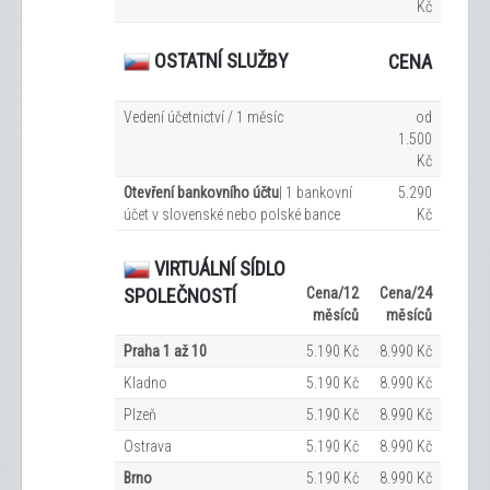
Kč
OSTATNÍ SLUŽBY
CENA
Vedení účetnictví / 1 měsíc
od
1.500
Kč
Otevření bankovního účtu
| 1 bankovní
5.290
účet v slovenské nebo polské bance
Kč
VIRTUÁLNÍ SÍDLO
Cena/12
Cena/24
SPOLEČNOSTÍ
měsíců
měsíců
Praha 1 až 10
5.190 Kč
8.990 Kč
Kladno
5.190 Kč
8.990 Kč
Plzeň
5.190 Kč
8.990 Kč
Ostrava
5.190 Kč
8.990 Kč
Brno
5.190 Kč
8.990 Kč