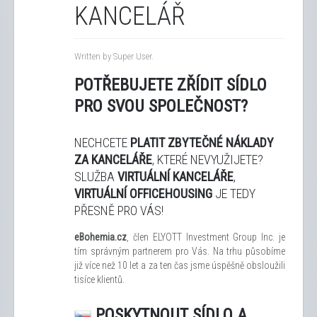
KANCELÁŘ
Written by Super User.
POTŘEBUJETE ZŘÍDIT SÍDLO
PRO SVOU SPOLEČNOST?
NECHCETE
PLATIT ZBYTEČNÉ NÁKLADY
ZA KANCELÁŘE
, KTERÉ NEVYUŽIJETE?
SLUŽBA
VIRTUÁLNÍ KANCELÁŘE
,
VIRTUÁLNÍ OFFICEHOUSING
JE TEDY
PŘESNĚ PRO VÁS!
eBohemia.cz
, člen ELYOTT Investment Group Inc. je
tím správným partnerem pro Vás. Na trhu působíme
již více než 10 let a za ten čas jsme úspěšně obsloužili
tisíce klientů.
POSKYTNOUT SÍDLO A