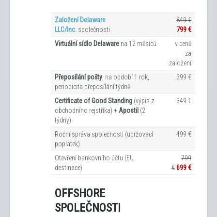
Založení Delaware
849 €
LLC/Inc.
společnosti
799 €
Virtuální sídlo Delaware
na 12
měsíců
v ceně
za
založení
Přeposílání pošty
, na období 1 rok,
399 €
periodicita přeposílání týdně
Certificate of Good Standing
(výpis z
349 €
obchodního rejstříka) +
Apostil
(2
týdny)
Roční správa společnosti (udržovací
499 €
poplatek)
Otevření bankovního účtu (EU
799
destinace)
€
699 €
OFFSHORE
SPOLEČNOSTI