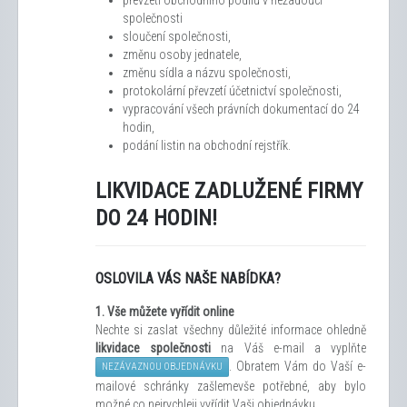
společnosti
sloučení společnosti,
změnu osoby jednatele,
změnu sídla a názvu společnosti,
protokolární převzetí účetnictví společnosti,
vypracování všech právních dokumentací do 24
hodin,
podání listin na obchodní rejstřík.
LIKVIDACE ZADLUŽENÉ FIRMY
DO 24 HODIN!
OSLOVILA VÁS NAŠE NABÍDKA?
1.
Vše můžete vyřídit
online
Nechte si zaslat všechny důležité informace ohledně
likvidace společnosti
na Váš e-mail a vyplňte
. Obratem Vám do Vaší e-
NEZÁVAZNOU OBJEDNÁVKU
mailové schránky zašleme
vše potřebné, aby bylo
možné co nejrychleji vyřídit Vaši objednávku.