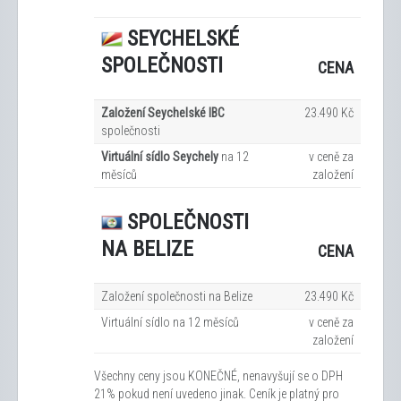
SEYCHELSKÉ
SPOLEČNOSTI
CENA
Založení Seychelské IBC
23.490 Kč
společnosti
Virtuální sídlo Seychely
na 12
v ceně za
měsíců
založení
SPOLEČNOSTI
NA BELIZE
CENA
Založení společnosti na Belize
23.490 Kč
Virtuální sídlo na 12
měsíců
v ceně za
založení
Všechny ceny jsou KONEČNÉ, nenavyšují se o DPH
21% pokud není uvedeno jinak. Ceník je platný pro