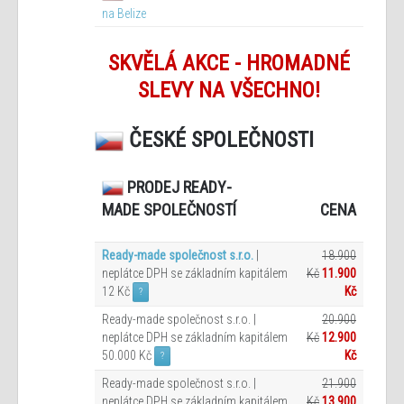
na Belize
SKVĚLÁ AKCE - HROMADNÉ
SLEVY NA VŠECHNO!
ČESKÉ SPOLEČNOSTI
PRODEJ READY-
CENA
MADE SPOLEČNOSTÍ
Ready-made společnost s.r.o.
|
18.900
neplátce DPH se základním kapitálem
Kč
11.900
12 Kč
Kč
?
Ready-made společnost s.r.o. |
20.900
neplátce DPH se základním kapitálem
Kč
12.900
50.000 Kč
Kč
?
Ready-made společnost s.r.o. |
21.900
neplátce DPH se základním kapitálem
Kč
13.900