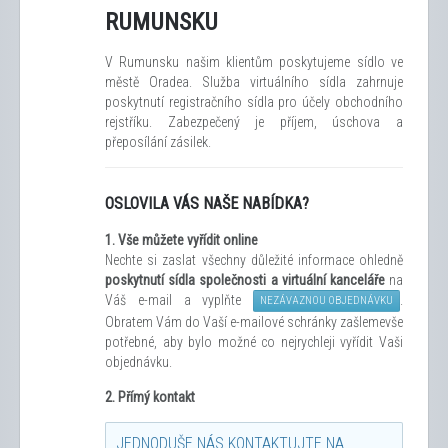
RUMUNSKU
V Rumunsku našim klientům poskytujeme sídlo ve
městě Oradea. Služba virtuálního sídla zahrnuje
poskytnutí registračního sídla pro účely obchodního
rejstříku. Zabezpečený je příjem, úschova a
přeposílání zásilek.
OSLOVILA VÁS NAŠE NABÍDKA?
1.
Vše můžete vyřídit
online
Nechte si zaslat všechny důležité informace ohledně
poskytnutí sídla společnosti a virtuální kanceláře
na
Váš e-mail a vyplňte
.
NEZÁVAZNOU OBJEDNÁVKU
Obratem Vám do Vaší e-mailové schránky zašleme
vše
potřebné, aby bylo možné co nejrychleji vyřídit Vaši
objednávku.
2. Přímý kontakt
JEDNODUŠE NÁS KONTAKTUJTE NA