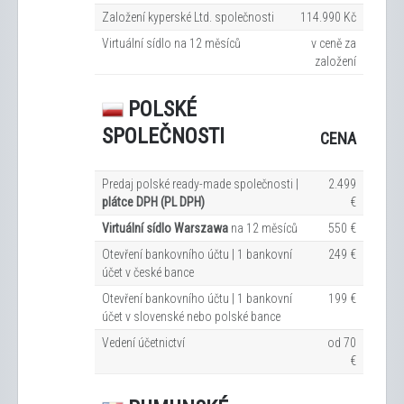
Založení kyperské Ltd. společnosti
114.990 Kč
Virtuální sídlo na 12
měsíců
v ceně za
založení
POLSKÉ
SPOLEČNOSTI
CENA
Predaj polské ready-made společnosti |
2.499
plátce DPH (PL DPH)
€
Virtuální sídlo Warszawa
na 12
měsíců
550 €
Otevření bankovního účtu | 1 bankovní
249 €
účet v české bance
Otevření bankovního účtu | 1 bankovní
199 €
účet v slovenské nebo polské bance
Vedení účetnictví
od 70
€