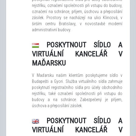
rejstříku, označení společnosti při vstupu do budovy,
označení na schránce, příjem, úschovu a přeposílání
zásilek. Prostory se nacházejí na ulici Klincová, v
širším centru Bratislavy, v novostavbě moderní
administrativní budovy.
POSKYTNOUT SÍDLO A
VIRTUÁLNÍ KANCELÁŘ V
MAĎARSKU
V Maďarsku našim klientům poskytujeme sídlo v
Budapešti a Gyori. Služba virtuálního sídla zahrnuje
poskytnutí registračního sídla pro účely obchodního
rejstříku, také označení společnosti při vstupu do
budovy a na schránce. Zabezpečený je příjem,
úschova a přeposílání zásilek.
POSKYTNOUT SÍDLO A
VIRTUÁLNÍ KANCELÁŘ V