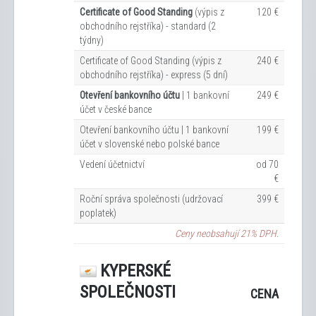
Certificate of Good Standing
(výpis z
120 €
obchodního rejstříka) - standard (2
týdny)
Certificate of Good Standing (výpis z
240 €
obchodního rejstříka) - express (5 dní)
Otevření bankovního účtu
| 1 bankovní
249 €
účet v české bance
Otevření bankovního účtu | 1 bankovní
199 €
účet v slovenské nebo polské bance
Vedení účetnictví
od 70
€
Roční správa společnosti (udržovací
399 €
poplatek)
Ceny neobsahují 21% DPH.
KYPERSKÉ
SPOLEČNOSTI
CENA