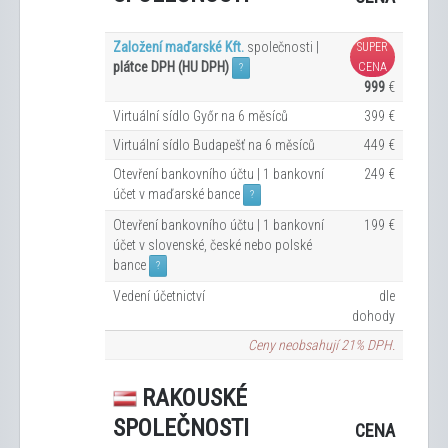
Založení maďarské Kft.
společnosti |
SUPER
plátce DPH (HU DPH)
CENA
?
999
€
Virtuální sídlo Győr na 6
měsíců
399 €
Virtuální sídlo Budapešť na 6
měsíců
449 €
Otevření bankovního účtu | 1 bankovní
249 €
účet v maďarské bance
?
Otevření bankovního účtu | 1 bankovní
199 €
účet v slovenské, české nebo polské
bance
?
Vedení účetnictví
dle
dohody
Ceny neobsahují 21% DPH.
RAKOUSKÉ
SPOLEČNOSTI
CENA