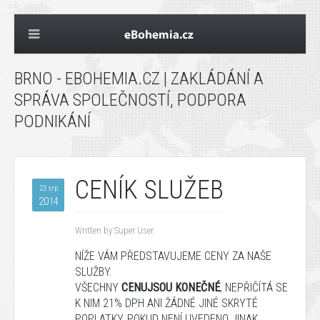
BRNO - EBOHEMIA.CZ | ZAKLÁDÁNÍ A
SPRÁVA SPOLEČNOSTÍ, PODPORA
PODNIKÁNÍ
CENÍK SLUŽEB
23 srp
2014
Written by Super User.
NÍŽE
VÁM
PŘEDSTAVUJEME
CENY
ZA
NAŠE
SLUŽBY
.
VŠECHNY
CENU
JSOU KONEČNÉ
,
NEPŘIČÍTÁ
SE
K NIM
21%
DPH
ANI ŽÁDNÉ JINÉ
SKRYTÉ
POPLATKY, POKUD NENÍ UVEDENO JINAK.