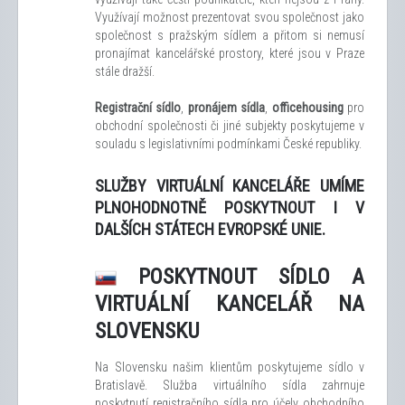
Využívají možnost prezentovat svou společnost jako
společnost s pražským sídlem a přitom si nemusí
pronajímat kancelářské prostory, které jsou v Praze
stále dražší.
Registrační sídlo
,
pronájem sídla
,
officehousing
pro
obchodní společnosti či jiné subjekty poskytujeme v
souladu s legislativními podmínkami České republiky.
SLUŽBY VIRTUÁLNÍ KANCELÁŘE UMÍME
PLNOHODNOTNĚ POSKYTNOUT I V
DALŠÍCH STÁTECH EVROPSKÉ UNIE.
POSKYTNOUT SÍDLO A
VIRTUÁLNÍ KANCELÁŘ NA
SLOVENSKU
Na Slovensku našim klientům poskytujeme sídlo v
Bratislavě. Služba virtuálního sídla zahrnuje
poskytnutí registračního sídla pro účely obchodního