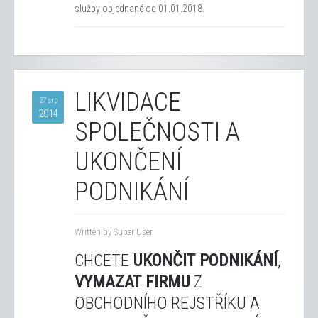
služby objednané od 01.01.2018.
LIKVIDACE
27 srp
2014
SPOLEČNOSTI A
UKONČENÍ
PODNIKÁNÍ
Written by Super User.
CHCETE
UKONČIT PODNIKÁNÍ
,
VYMAZAT FIRMU
Z
OBCHODNÍHO REJSTŘÍKU A