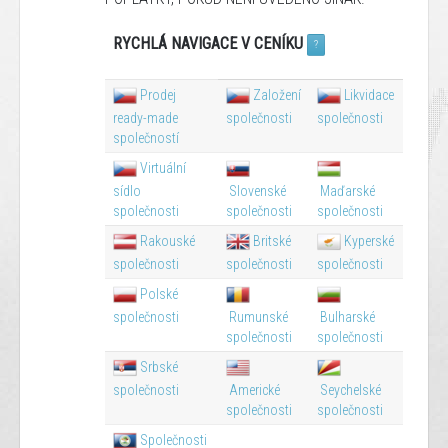
RYCHLÁ NAVIGACE V CENÍKU
?
Prodej
Založení
Likvidace
ready-made
společnosti
společnosti
společností
Virtuální
sídlo
Slovenské
Maďarské
společnosti
společnosti
společnosti
Rakouské
Britské
Kyperské
společnosti
společnosti
společnosti
Polské
společnosti
Rumunské
Bulharské
společnosti
společnosti
Srbské
společnosti
Americké
Seychelské
společnosti
společnosti
Společnosti