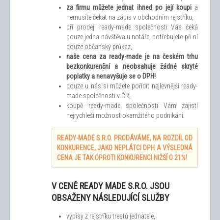
za firmu můžete jednat ihned po její koupi
a
nemusíte čekat na zápis v obchodním rejstříku,
při prodeji ready-made společnosti Vás čeká
pouze jedna návštěva u notáře, potřebujete při ní
pouze občanský průkaz,
naše cena za ready-made je na českém trhu
bezkonkurenční a neobsahuje žádné skryté
poplatky a nenavyšuje se o DPH!
pouze u nás si můžete pořídit nejlevnější ready-
made společnosti v ČR,
koupě ready-made společnosti Vám zajistí
nejrychleší možnost okamžitého podnikání.
READY-MADE S.R.O. PRODÁVÁME, NA ROZDÍL OD
KONKURENCE, JAKO NEPLÁTCI DPH A VÝSLEDNÁ
CENA JE TAK OPROTI KONKURENCI NIŽŠÍ O 21%!
V CENĚ READY MADE S.R.O. JSOU
OBSAŽENY NÁSLEDUJÍCÍ SLUŽBY
výpisy z rejstříku trestů jednatele,