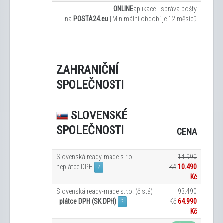
ONLINE
aplikace - správa pošty
na
POSTA24.eu
|
Minimální období je 12
měsíců
ZAHRANIČNÍ
SPOLEČNOSTI
SLOVENSKÉ
SPOLEČNOSTI
CENA
Slovenská ready-made s.r.o. |
14.990
neplátce DPH
Kč
10.490
?
Kč
Slovenská ready-made s.r.o. (čistá)
93.490
|
plátce DPH (SK DPH)
Kč
64.990
?
Kč