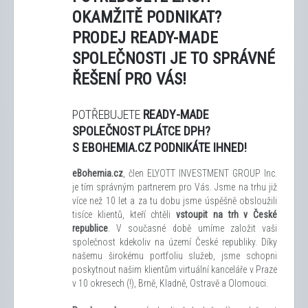
OKAMŽITĚ PODNIKAT?
PRODEJ READY-MADE
SPOLEČNOSTI JE TO SPRÁVNÉ
ŘEŠENÍ PRO VÁS!
POTŘEBUJETE
READY-MADE
SPOLEČNOST PLÁTCE DPH?
S EBOHEMIA.CZ PODNIKÁTE IHNED!
eBohemia.cz
, člen ELYOTT INVESTMENT GROUP Inc.
je tím správným partnerem pro Vás. Jsme na trhu již
více než 10 let a za tu dobu jsme úspěšně obsloužili
tisíce klientů, kteří chtěli
vstoupit na trh v České
republice
. V současné době umíme založit vaši
společnost kdekoliv na území České republiky. Díky
našemu širokému portfoliu služeb, jsme schopni
poskytnout našim klientům virtuální kanceláře v Praze
v 10 okresech (!), Brně, Kladně, Ostravě a Olomouci.