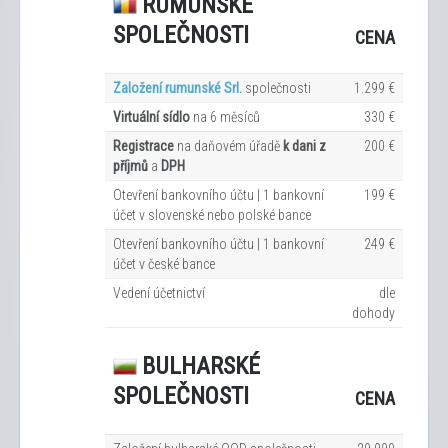
RUMUNSKÉ
SPOLEČNOSTI
CENA
Založení rumunské Srl.
společnosti
1.299 €
Virtuální sídlo
na 6
měsíců
330 €
Registrace
na daňovém úřadě
k dani z
200 €
příjmů
a
DPH
Otevření bankovního účtu | 1 bankovní
199 €
účet v slovenské nebo polské bance
Otevření bankovního účtu | 1 bankovní
249 €
účet v české bance
Vedení účetnictví
dle
dohody
BULHARSKÉ
SPOLEČNOSTI
CENA