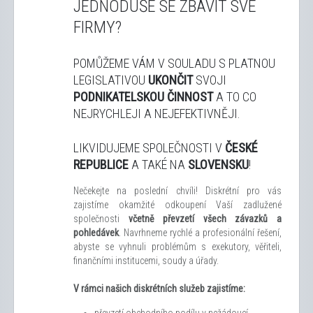
JEDNODUŠE SE ZBAVIT SVÉ
FIRMY?
POMŮŽEME VÁM V SOULADU S PLATNOU
LEGISLATIVOU
UKONČIT
SVOJI
PODNIKATELSKOU ČINNOST
A TO CO
NEJRYCHLEJI A NEJEFEKTIVNĚJI.
LIKVIDUJEME SPOLEČNOSTI V
ČESKÉ
REPUBLICE
A TAKÉ NA
SLOVENSKU
!
Nečekejte na poslední chvíli! Diskrétní pro vás
zajistíme okamžité odkoupení Vaší zadlužené
společnosti
včetně převzetí všech závazků a
pohledávek
. Navrhneme rychlé a profesionální řešení,
abyste se vyhnuli problémům s exekutory, věřiteli,
finančními institucemi, soudy a úřady.
V rámci našich diskrétních služeb zajistíme:
převzetí obchodního podílu v nežádoucí