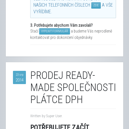
NAŠICH TELEFONNÍCH ČÍSLECH
A VŠE
ZDE
VYŘÍDÍME.
3.
Potřebujete abychom Vám zavolali?
Stačí
a budeme Vás neprodleně
VYPLNIT FORMULÁŘ
kontaktovat pro dokončení objednávky.
PRODEJ READY-
23 srp
2014
MADE SPOLEČNOSTI
PLÁTCE DPH
Written by Super User.
POTŘEBUJETE ZAČÍT