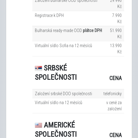
Založení bulharské OOD společnosti
29.990
Kč
Registrace k DPH
7.990
Kč
Bulharská ready-made OOD
plátce DPH
51.990
Kč
Virtuální sídlo Sofia na 12
měsíců
13.990
Kč
SRBSKÉ
SPOLEČNOSTI
CENA
Založení srbské DOO společnosti
telefonicky
Virtuální sídlo na 12
měsíců
v ceně za
založení
AMERICKÉ
SPOLEČNOSTI
CENA