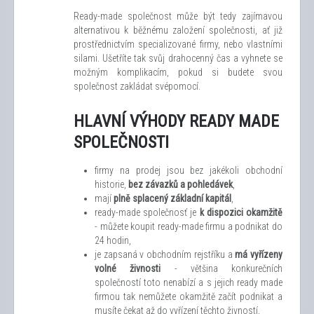
Ready-made společnost může být tedy zajímavou
alternativou k běžnému založení společnosti, ať již
prostřednictvím specializované firmy, nebo vlastními
silami. Ušetříte tak svůj drahocenný čas a vyhnete se
možným komplikacím, pokud si budete svou
společnost zakládat svépomocí.
HLAVNÍ VÝHODY READY MADE
SPOLEČNOSTI
firmy na prodej jsou bez jakékoli obchodní
historie,
bez závazků a pohledávek
,
mají
plně splacený základní kapitál
,
ready-made společnosť je
k dispozici okamžitě
- můžete koupit ready-made firmu a podnikat do
24 hodin,
je zapsaná v obchodním rejstříku a
má vyřízeny
volné živnosti
- většina konkurečních
společností toto nenabízí a s jejich ready made
firmou tak nemůžete okamžitě začít podnikat a
musíte čekat až do vyřízení těchto živností,