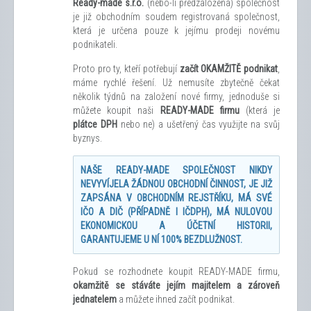
Ready-made s.r.o.
(nebo-li předzaložená) společnost
je již obchodním soudem registrovaná společnost,
která je určena pouze k jejímu prodeji novému
podnikateli.
Proto pro ty, kteří potřebují
začít OKAMŽITĚ podnikat
,
máme rychlé řešení. Už nemusíte zbytečně čekat
několik týdnů na založení nové firmy, jednoduše si
můžete koupit naši
READY-MADE firmu
(která je
plátce DPH
nebo ne) a ušetřený čas využijte na svůj
byznys.
NAŠE READY-MADE SPOLEČNOST NIKDY
NEVYVÍJELA ŽÁDNOU OBCHODNÍ ČINNOST, JE JIŽ
ZAPSÁNA V OBCHODNÍM REJSTŘÍKU, MÁ SVÉ
IČO A DIČ (PŘÍPADNĚ I IČDPH), MÁ NULOVOU
EKONOMICKOU A ÚČETNÍ HISTORII,
GARANTUJEME U NÍ 100% BEZDLUŽNOST.
Pokud se rozhodnete koupit READY-MADE firmu,
okamžitě se stáváte jejím majitelem a zároveň
jednatelem
a můžete ihned začít podnikat.