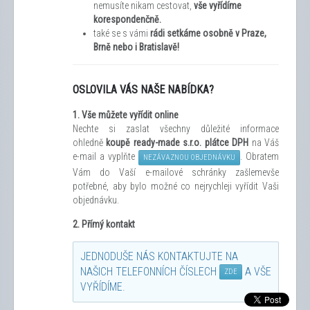
nemusíte nikam cestovat,
vše vyřídíme
korespondenčně.
také se s vámi
rádi setkáme osobně v Praze,
Brně nebo i Bratislavě!
OSLOVILA VÁS NAŠE NABÍDKA?
1.
Vše můžete vyřídit
online
Nechte si zaslat všechny důležité informace
ohledně
koupě ready-made s.r.o. plátce DPH
na Váš
e-mail a vyplňte
. Obratem
NEZÁVAZNOU OBJEDNÁVKU
Vám do Vaší e-mailové schránky zašleme
vše
potřebné, aby bylo možné co nejrychleji vyřídit Vaši
objednávku.
2. Přímý kontakt
JEDNODUŠE NÁS KONTAKTUJTE NA
NAŠICH TELEFONNÍCH ČÍSLECH
A VŠE
ZDE
VYŘÍDÍME.