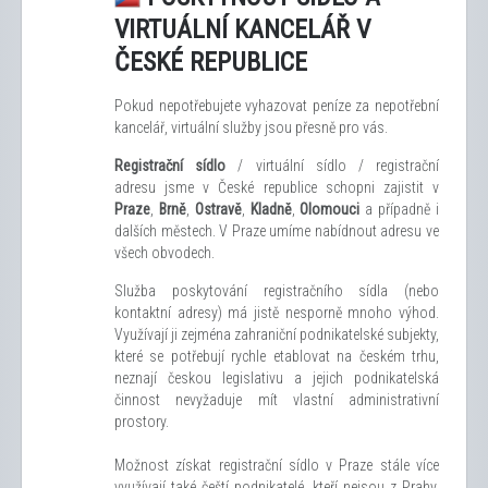
VIRTUÁLNÍ KANCELÁŘ V
ČESKÉ REPUBLICE
Pokud nepotřebujete vyhazovat peníze za nepotřební
kancelář, virtuální služby jsou přesně pro vás.
Registrační sídlo
/ virtuální sídlo / registrační
adresu jsme v České republice schopni zajistit v
Praze
,
Brně
,
Ostravě
,
Kladně
,
Olomouci
a případně i
dalších městech. V Praze umíme nabídnout adresu ve
všech obvodech.
Služba poskytování registračního sídla (nebo
kontaktní adresy) má jistě nesporně mnoho výhod.
Využívají ji zejména zahraniční podnikatelské subjekty,
které se potřebují rychle etablovat na českém trhu,
neznají českou legislativu a jejich podnikatelská
činnost nevyžaduje mít vlastní administrativní
prostory.
Možnost získat registrační sídlo v Praze stále více
využívají také čeští podnikatelé, kteří nejsou z Prahy.