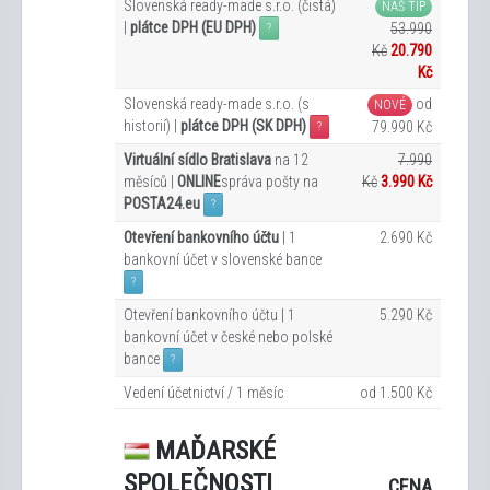
Slovenská ready-made s.r.o. (čistá)
NÁŠ TIP
|
plátce DPH (EU DPH)
53.990
?
Kč
20.790
Kč
Slovenská ready-made s.r.o. (s
od
NOVÉ
historií) |
plátce DPH (SK DPH)
79.990 Kč
?
Virtuální sídlo Bratislava
na 12
7.990
měsíců |
ONLINE
správa pošty na
Kč
3.990 Kč
POSTA24.eu
?
Otevření bankovního účtu
| 1
2.690 Kč
bankovní účet v slovenské bance
?
Otevření bankovního účtu | 1
5.290 Kč
bankovní účet v české nebo polské
bance
?
Vedení účetnictví / 1 měsíc
od 1.500 Kč
MAĎARSKÉ
SPOLEČNOSTI
CENA