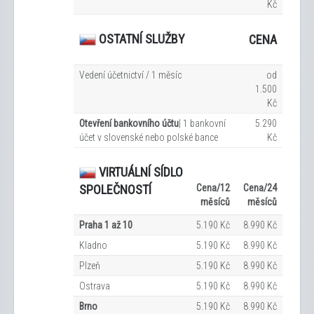
Kč
OSTATNÍ SLUŽBY
CENA
Vedení účetnictví / 1 měsíc
od
1.500
Kč
Otevření bankovního účtu
| 1 bankovní
5.290
účet v slovenské nebo polské bance
Kč
VIRTUÁLNÍ SÍDLO
Cena/12
Cena/24
SPOLEČNOSTÍ
měsíců
měsíců
Praha 1 až 10
5.190 Kč
8.990 Kč
Kladno
5.190 Kč
8.990 Kč
Plzeň
5.190 Kč
8.990 Kč
Ostrava
5.190 Kč
8.990 Kč
Brno
5.190 Kč
8.990 Kč