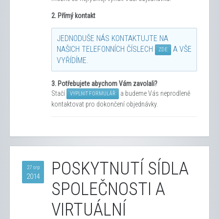
2. Přímý kontakt
JEDNODUŠE NÁS KONTAKTUJTE NA
NAŠICH TELEFONNÍCH ČÍSLECH
A VŠE
ZDE
VYŘÍDÍME.
3.
Potřebujete abychom Vám zavolali?
Stačí
a budeme Vás neprodleně
VYPLNIT FORMULÁŘ
kontaktovat pro dokončení objednávky.
POSKYTNUTÍ SÍDLA
27 srp
2014
SPOLEČNOSTI A
VIRTUÁLNÍ