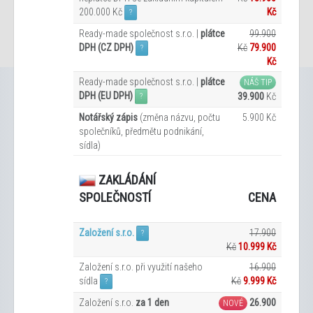
200.000 Kč
Kč
?
Ready-made společnost s.r.o. |
plátce
99.900
DPH (CZ DPH)
Kč
79.900
?
Kč
Ready-made společnost s.r.o. |
plátce
NÁŠ TIP
DPH (EU DPH)
39.900
Kč
?
Notářský zápis
(změna názvu, počtu
5.900 Kč
společníků, předmětu podnikání,
sídla)
ZAKLÁDÁNÍ
CENA
SPOLEČNOSTÍ
Založení s.r.o.
17.900
?
Kč
10.999 Kč
Založení s.r.o. při využití našeho
16.900
sídla
Kč
9.999
Kč
?
Založení s.r.o.
za 1 den
26.900
NOVÉ