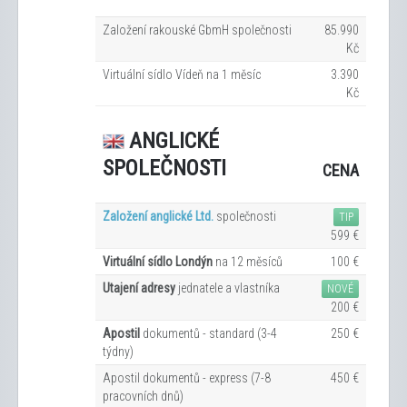
Založení rakouské GbmH společnosti
85.990
Kč
Virtuální sídlo Vídeň na 1
měsíc
3.390
Kč
ANGLICKÉ
SPOLEČNOSTI
CENA
Založení anglické Ltd.
společnosti
TIP
599 €
Virtuální sídlo Londýn
na 12
měsíců
100 €
Utajení adresy
jednatele a vlastníka
NOVÉ
200 €
Apostil
dokumentů - standard (3-4
250 €
týdny)
Apostil dokumentů - express (7-8
450 €
pracovních dn
ů
)