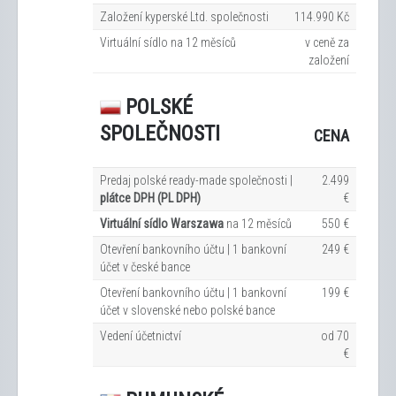
Založení kyperské Ltd. společnosti
114.990 Kč
Virtuální sídlo na 12
měsíců
v ceně za
založení
POLSKÉ
SPOLEČNOSTI
CENA
Predaj polské ready-made společnosti |
2.499
plátce DPH (PL DPH)
€
Virtuální sídlo Warszawa
na 12
měsíců
550 €
Otevření bankovního účtu | 1 bankovní
249 €
účet v české bance
Otevření bankovního účtu | 1 bankovní
199 €
účet v slovenské nebo polské bance
Vedení účetnictví
od 70
€