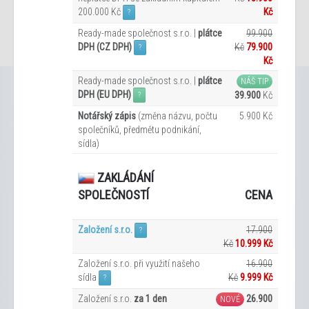
200.000 Kč
Kč
?
Ready-made společnost s.r.o. |
plátce
99.900
DPH (CZ DPH)
Kč
79.900
?
Kč
Ready-made společnost s.r.o. |
plátce
NÁŠ TIP
DPH (EU DPH)
39.900
Kč
?
Notářský zápis
(změna názvu, počtu
5.900 Kč
společníků, předmětu podnikání,
sídla)
ZAKLÁDÁNÍ
CENA
SPOLEČNOSTÍ
Založení s.r.o.
17.900
?
Kč
10.999 Kč
Založení s.r.o. při využití našeho
16.900
sídla
Kč
9.999
Kč
?
Založení s.r.o.
za 1 den
26.900
NOVÉ