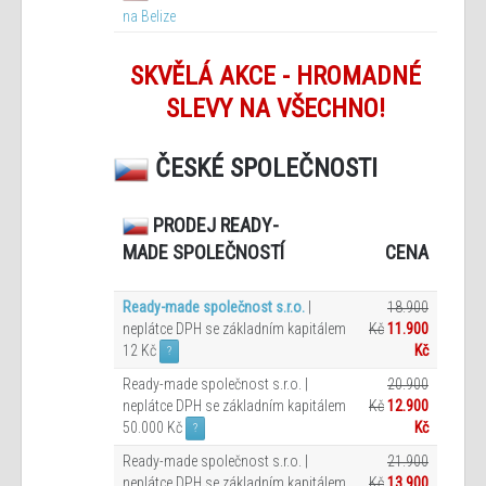
na Belize
SKVĚLÁ AKCE - HROMADNÉ
SLEVY NA VŠECHNO!
ČESKÉ SPOLEČNOSTI
PRODEJ READY-
CENA
MADE SPOLEČNOSTÍ
Ready-made společnost s.r.o.
|
18.900
neplátce DPH se základním kapitálem
Kč
11.900
12 Kč
Kč
?
Ready-made společnost s.r.o. |
20.900
neplátce DPH se základním kapitálem
Kč
12.900
50.000 Kč
Kč
?
Ready-made společnost s.r.o. |
21.900
neplátce DPH se základním kapitálem
Kč
13.900