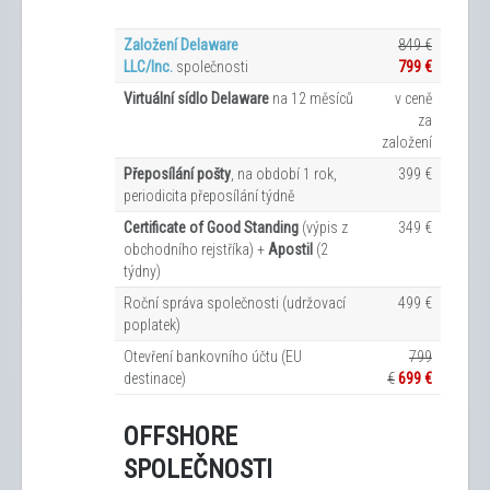
Založení Delaware
849 €
LLC/Inc.
společnosti
799 €
Virtuální sídlo Delaware
na 12
měsíců
v ceně
za
založení
Přeposílání pošty
, na období 1 rok,
399 €
periodicita přeposílání týdně
Certificate of Good Standing
(výpis z
349 €
obchodního rejstříka) +
Apostil
(2
týdny)
Roční správa společnosti (udržovací
499 €
poplatek)
Otevření bankovního účtu (EU
799
destinace)
€
699 €
OFFSHORE
SPOLEČNOSTI