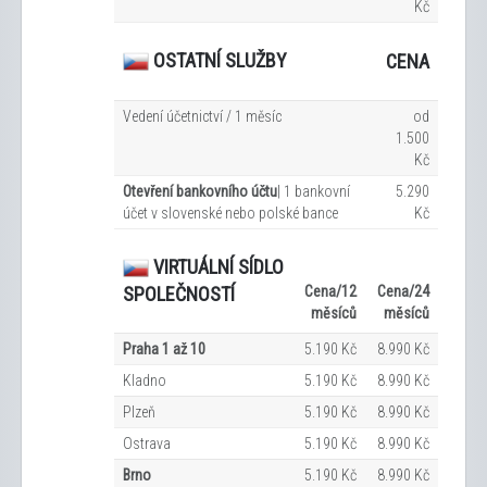
Kč
OSTATNÍ SLUŽBY
CENA
Vedení účetnictví / 1 měsíc
od
1.500
Kč
Otevření bankovního účtu
| 1 bankovní
5.290
účet v slovenské nebo polské bance
Kč
VIRTUÁLNÍ SÍDLO
Cena/12
Cena/24
SPOLEČNOSTÍ
měsíců
měsíců
Praha 1 až 10
5.190 Kč
8.990 Kč
Kladno
5.190 Kč
8.990 Kč
Plzeň
5.190 Kč
8.990 Kč
Ostrava
5.190 Kč
8.990 Kč
Brno
5.190 Kč
8.990 Kč