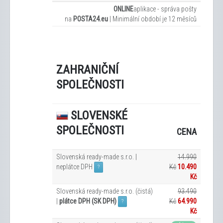
ONLINE
aplikace - správa pošty
na
POSTA24.eu
|
Minimální období je 12
měsíců
ZAHRANIČNÍ
SPOLEČNOSTI
SLOVENSKÉ
SPOLEČNOSTI
CENA
Slovenská ready-made s.r.o. |
14.990
neplátce DPH
Kč
10.490
?
Kč
Slovenská ready-made s.r.o. (čistá)
93.490
|
plátce DPH (SK DPH)
Kč
64.990
?
Kč