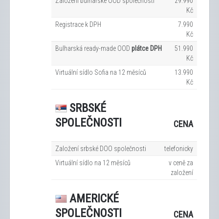
Založení bulharské OOD společnosti
29.990
Kč
Registrace k DPH
7.990
Kč
Bulharská ready-made OOD
plátce DPH
51.990
Kč
Virtuální sídlo Sofia na 12
měsíců
13.990
Kč
SRBSKÉ
SPOLEČNOSTI
CENA
Založení srbské DOO společnosti
telefonicky
Virtuální sídlo na 12
měsíců
v ceně za
založení
AMERICKÉ
SPOLEČNOSTI
CENA