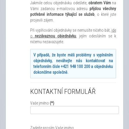
Jakmile celou objednávku odešlete,
obratem Vám
na
Vámi zadanou e-mailovou adresu
přijdou všechny
potřebné informace týkající se služeb
, o které jste
projevili zájem.
Při vyplňování objednávky se nemusíte ničeho bát,
jde
o
nezávaznou objednávku
, jejím odesláním se k
ničemu nezavazujete.
V případě, že byste měli problémy s vyplněním
objednávky, neváhejte nás kontaktovat na
telefonním čísle +421 948 100 200 a objednávku
dokončíme společně.
KONTAKTNÍ FORMULÁŘ
Vaše jméno
(*)
Zadejte prosím Vaše jméno.