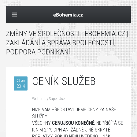
ZMĚNY VE SPOLEČNOSTI - EBOHEMIA.CZ |
ZAKLÁDÁNÍ A SPRÁVA SPOLEČNOSTÍ,
PODPORA PODNIKÁNÍ
CENÍK SLUŽEB
23 srp
2014
Written by Super User.
NÍŽE
VÁM
PŘEDSTAVUJEME
CENY
ZA
NAŠE
SLUŽBY
.
VŠECHNY
CENU
JSOU KONEČNÉ
,
NEPŘIČÍTÁ
SE
K NIM
21%
DPH
ANI ŽÁDNÉ JINÉ
SKRYTÉ
POPLATKY, POKUD NENÍ UVEDENO JINAK.