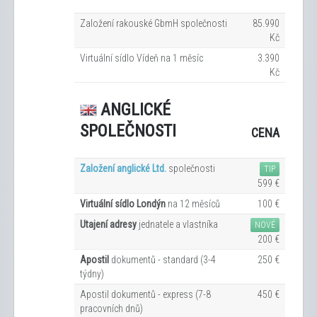
Založení rakouské GbmH společnosti
85.990
Kč
Virtuální sídlo Vídeň na 1
měsíc
3.390
Kč
ANGLICKÉ
SPOLEČNOSTI
CENA
Založení anglické Ltd.
společnosti
TIP
599 €
Virtuální sídlo Londýn
na 12
měsíců
100 €
Utajení adresy
jednatele a vlastníka
NOVÉ
200 €
Apostil
dokumentů - standard (3-4
250 €
týdny)
Apostil dokumentů - express (7-8
450 €
pracovních dn
ů
)