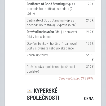
Certificate of Good Standing
(výpis z
120 €
obchodního rejstříka) - standard (2
týdny)
Certificate of Good Standing (výpis z
240 €
obchodního rejstříka) - express (5 dní)
Otevření bankovního účtu
| 1 bankovní
249 €
účet v české bance
Otevření bankovního účtu | 1 bankovní
199 €
účet v slovenské nebo polské bance
Vedení účetnictví
od 70
€
Roční správa společnosti (udržovací
399 €
poplatek)
Ceny neobsahují 21% DPH.
KYPERSKÉ
SPOLEČNOSTI
CENA