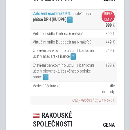
Založení maďarské Kft.
společnosti |
SUPER
plátce DPH (HU DPH)
CENA
?
999
€
Virtuální sídlo Győr na 6
měsíců
399 €
Virtuální sídlo Budapešť na 6
měsíců
449 €
Otevření bankovního účtu | 1 bankovní
249 €
účet v maďarské bance
?
Otevření bankovního účtu | 1 bankovní
199 €
účet v slovenské, české nebo polské
bance
?
Vedení účetnictví
dle
dohody
Ceny neobsahují 21% DPH.
RAKOUSKÉ
SPOLEČNOSTI
CENA