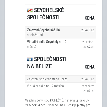
SEYCHELSKÉ
SPOLEČNOSTI
CENA
Založení Seychelské IBC
23.490 Kč
společnosti
Virtuální sídlo Seychely
na 12
v ceně za
měsíců
založení
SPOLEČNOSTI
NA BELIZE
CENA
Založení společnosti na Belize
23.490 Kč
Virtuální sídlo na 12
měsíců
v ceně za
založení
Všechny ceny jsou KONEČNÉ, nenavyšují se o DPH
21% pokud není uvedeno jinak. Ceník je platný pro