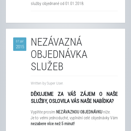
služby objednané od 01.01.2018.
NEZÁVAZNÁ
07 zář
2015
OBJEDNÁVKA
SLUŽEB
Written by Super User.
DĚKUJEME ZA VÁŠ ZÁJEM O NAŠE
SLUŽBY, O
SLOVILA VÁS NAŠE NABÍDKA?
Vyplňte prosím
NEZÁVAZNOU OBJEDNÁVKU
níže.
Je to velmi jednoduché, vyplnění celé objednávky Vám
nezabere více než 5 minut!