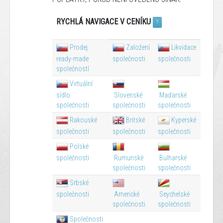
RYCHLÁ NAVIGACE V CENÍKU
?
Prodej
Založení
Likvidace
ready-made
společnosti
společnosti
společností
Virtuální
sídlo
Slovenské
Maďarské
společnosti
společnosti
společnosti
Rakouské
Britské
Kyperské
společnosti
společnosti
společnosti
Polské
společnosti
Rumunské
Bulharské
společnosti
společnosti
Srbské
společnosti
Americké
Seychelské
společnosti
společnosti
Společnosti