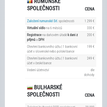
RUMUNSKÉ
SPOLEČNOSTI
CENA
Založení rumunské Srl.
společnosti
1.299 €
Virtuální sídlo
na 6
měsíců
330 €
Registrace
na daňovém úřadě
k dani z
200 €
příjmů
a
DPH
Otevření bankovního účtu | 1 bankovní
199 €
účet v slovenské nebo polské bance
Otevření bankovního účtu | 1 bankovní
249 €
účet v české bance
Vedení účetnictví
dle
dohody
BULHARSKÉ
SPOLEČNOSTI
CENA