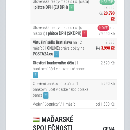
Slovenská ready-made s.r.o. (čistá)
NÁŠ TIP
|
plátce DPH (EU DPH)
53.990
?
Kč
20.790
Kč
Slovenská ready-made s.r.o. (s
od
NOVÉ
historií) |
plátce DPH (SK DPH)
79.990 Kč
?
Virtuální sídlo Bratislava
na 12
7.990
měsíců |
ONLINE
správa pošty na
Kč
3.990 Kč
POSTA24.eu
?
Otevření bankovního účtu
| 1
2.690 Kč
bankovní účet v slovenské bance
?
Otevření bankovního účtu | 1
5.290 Kč
bankovní účet v české nebo polské
bance
?
Vedení účetnictví / 1 měsíc
od 1.500 Kč
MAĎARSKÉ
SPOLEČNOSTI
CENA