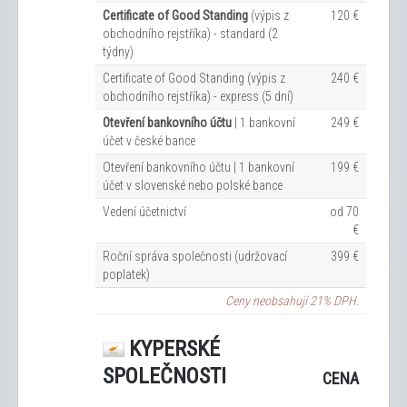
Certificate of Good Standing
(výpis z
120 €
obchodního rejstříka) - standard (2
týdny)
Certificate of Good Standing (výpis z
240 €
obchodního rejstříka) - express (5 dní)
Otevření bankovního účtu
| 1 bankovní
249 €
účet v české bance
Otevření bankovního účtu | 1 bankovní
199 €
účet v slovenské nebo polské bance
Vedení účetnictví
od 70
€
Roční správa společnosti (udržovací
399 €
poplatek)
Ceny neobsahují 21% DPH.
KYPERSKÉ
SPOLEČNOSTI
CENA