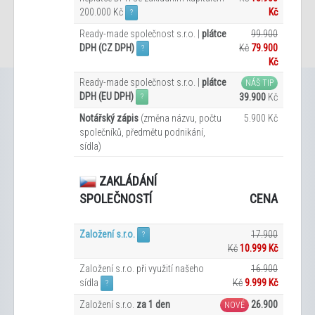
200.000 Kč
Kč
?
Ready-made společnost s.r.o. |
plátce
99.900
DPH (CZ DPH)
Kč
79.900
?
Kč
Ready-made společnost s.r.o. |
plátce
NÁŠ TIP
DPH (EU DPH)
39.900
Kč
?
Notářský zápis
(změna názvu, počtu
5.900 Kč
společníků, předmětu podnikání,
sídla)
ZAKLÁDÁNÍ
CENA
SPOLEČNOSTÍ
Založení s.r.o.
17.900
?
Kč
10.999 Kč
Založení s.r.o. při využití našeho
16.900
sídla
Kč
9.999
Kč
?
Založení s.r.o.
za 1 den
26.900
NOVÉ