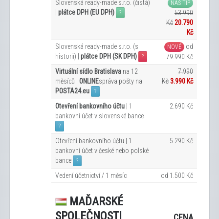
Slovenská ready-made s.r.o. (čistá)
NÁŠ TIP
|
plátce DPH (EU DPH)
53.990
?
Kč
20.790
Kč
Slovenská ready-made s.r.o. (s
od
NOVÉ
historií) |
plátce DPH (SK DPH)
79.990 Kč
?
Virtuální sídlo Bratislava
na 12
7.990
měsíců |
ONLINE
správa pošty na
Kč
3.990 Kč
POSTA24.eu
?
Otevření bankovního účtu
| 1
2.690 Kč
bankovní účet v slovenské bance
?
Otevření bankovního účtu | 1
5.290 Kč
bankovní účet v české nebo polské
bance
?
Vedení účetnictví / 1 měsíc
od 1.500 Kč
MAĎARSKÉ
SPOLEČNOSTI
CENA