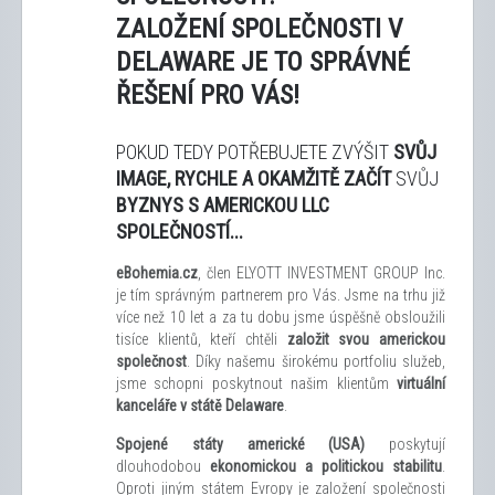
ZALOŽENÍ SPOLEČNOSTI V
DELAWARE JE TO SPRÁVNÉ
ŘEŠENÍ PRO VÁS!
POKUD TEDY POTŘEBUJETE ZVÝŠIT
SVŮJ
IMAGE,
RYCHLE A OKAMŽITĚ ZAČÍT
SVŮJ
BYZNYS S AMERICKOU LLC
SPOLEČNOSTÍ...
eBohemia.cz
, člen ELYOTT INVESTMENT GROUP Inc.
je tím správným partnerem pro Vás. Jsme na trhu již
více než 10 let a za tu dobu jsme úspěšně obsloužili
tisíce klientů, kteří chtěli
založit svou americkou
společnost
. Díky našemu širokému portfoliu služeb,
jsme schopni poskytnout našim klientům
virtuální
kanceláře v státě Delaware
.
Spojené státy americké (USA)
poskytují
dlouhodobou
ekonomickou a politickou stabilitu
.
Oproti jiným státem Evropy je založení společnosti