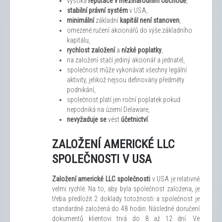
vysoká
reputace v mezinárodním obchodě
,
stabilní právní systém
v USA,
minimální
základní
kapitál není stanoven
,
omezené ručení akcionářů do výše základního
kapitálu,
rychlost založení
a
nízké poplatky
,
na založení stačí jediný akcionář a jednatel,
společnost může vykonávat všechny legální
aktivity, jelikož nejsou definovány předměty
podnikání,
společnost platí jen roční poplatek pokud
nepodniká na území Delaware,
nevyžaduje se
vést
účetnictví
.
ZALOŽENÍ AMERICKÉ LLC
SPOLEČNOSTI V USA
Založení americké LLC společnosti
v USA je relativně
velmi rychlé. Na to, aby byla společnost založena, je
třeba předložit 2 doklady totožnosti a společnost je
standardně založená do 48 hodin. Následné doručení
dokumentů klientovi trvá do 8 až 12 dní. Ve