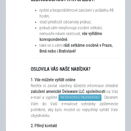
rychlé a bezproblémové založení v průběhu 48
hodin,
stačí předložit občanský průkaz,
pokud vám nevyhovuje osobní setkání,
nemusíte nikam cestovat,
vše vyřídíme
korespondenčně.
také se s vámi
rádi setkáme osobně v Praze,
Brně nebo i Bratislavě!
OSLOVILA VÁS NAŠE NABÍDKA?
1.
Vše můžete vyřídit
online
Nechte si zaslat všechny důležité informace ohledně
založení americké Delaware LLC společnosti
na Váš
e-mail a vyplňte
. Obratem
NEZÁVAZNOU OBJEDNÁVKU
Vám do Vaší e-mailové schránky zašleme
vše
potřebné, aby bylo možné co nejrychleji vyřídit Vaši
objednávku.
2. Přímý kontakt