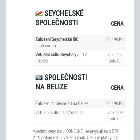
SEYCHELSKÉ
SPOLEČNOSTI
CENA
Založení Seychelské IBC
23.490 Kč
společnosti
Virtuální sídlo Seychely
na 12
v ceně za
měsíců
založení
SPOLEČNOSTI
NA BELIZE
CENA
Založení společnosti na Belize
23.490 Kč
Virtuální sídlo na 12
měsíců
v ceně za
založení
Všechny ceny jsou KONEČNÉ, nenavyšují se o DPH
21% pokud není uvedeno jinak. Ceník je platný pro