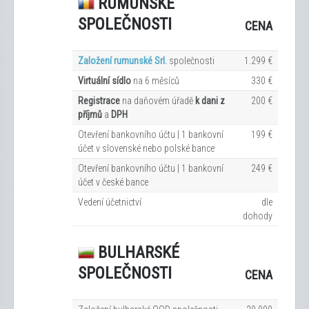
RUMUNSKÉ
SPOLEČNOSTI
CENA
Založení rumunské Srl.
společnosti
1.299 €
Virtuální sídlo
na 6
měsíců
330 €
Registrace
na daňovém úřadě
k dani z
200 €
příjmů
a
DPH
Otevření bankovního účtu | 1 bankovní
199 €
účet v slovenské nebo polské bance
Otevření bankovního účtu | 1 bankovní
249 €
účet v české bance
Vedení účetnictví
dle
dohody
BULHARSKÉ
SPOLEČNOSTI
CENA