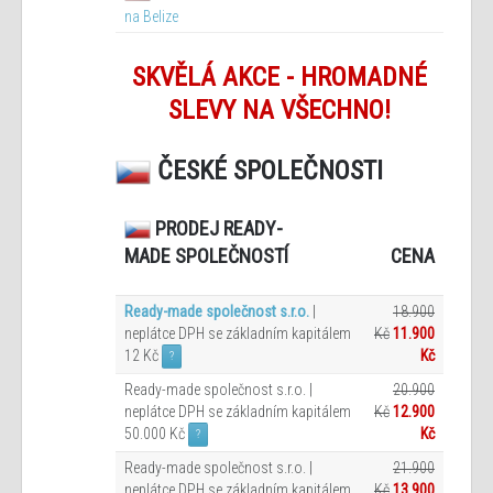
na Belize
SKVĚLÁ AKCE - HROMADNÉ
SLEVY NA VŠECHNO!
ČESKÉ SPOLEČNOSTI
PRODEJ READY-
CENA
MADE SPOLEČNOSTÍ
Ready-made společnost s.r.o.
|
18.900
neplátce DPH se základním kapitálem
Kč
11.900
12 Kč
Kč
?
Ready-made společnost s.r.o. |
20.900
neplátce DPH se základním kapitálem
Kč
12.900
50.000 Kč
Kč
?
Ready-made společnost s.r.o. |
21.900
neplátce DPH se základním kapitálem
Kč
13.900