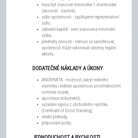
musí být stanoven minimálně 1 shareholder
(akcionář - vlastník),
sídlo společnosti - zajišťujeme reprezentativní
sídlo,
základní kapitál - není stanovena minimální
výška,
předměty činnosti - nemusí se specifikovat,
společnost může vykonávat všechny legální
aktivity.
DODATEČNÉ NÁKLADY A ÚKONY
ANONYMITA - možnost zakrýt reálného
vlastníka i ředitele společnosti prostřednictvím
nominee služeb,
apostilace dokumentů,
vyžádání výpisu z obchodního rejstříku
(Certificate of Good Standing),
úřední překlady,
přeposílání pošty.
JEDNODUCHOST A RYCHLOST!