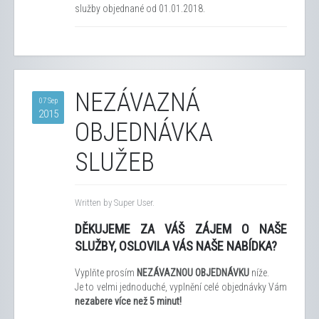
služby objednané od 01.01.2018.
NEZÁVAZNÁ
07 Sep
2015
OBJEDNÁVKA
SLUŽEB
Written by Super User.
DĚKUJEME ZA VÁŠ ZÁJEM O NAŠE
SLUŽBY, O
SLOVILA VÁS NAŠE NABÍDKA?
Vyplňte prosím
NEZÁVAZNOU OBJEDNÁVKU
níže.
Je to velmi jednoduché, vyplnění celé objednávky Vám
nezabere více než 5 minut!