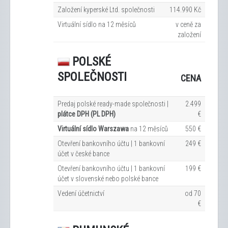
Založení kyperské Ltd. společnosti
114.990 Kč
Virtuální sídlo na 12
měsíců
v ceně za
založení
POLSKÉ
SPOLEČNOSTI
CENA
Predaj polské ready-made společnosti |
2.499
plátce DPH (PL DPH)
€
Virtuální sídlo Warszawa
na 12
měsíců
550 €
Otevření bankovního účtu | 1 bankovní
249 €
účet v české bance
Otevření bankovního účtu | 1 bankovní
199 €
účet v slovenské nebo polské bance
Vedení účetnictví
od 70
€