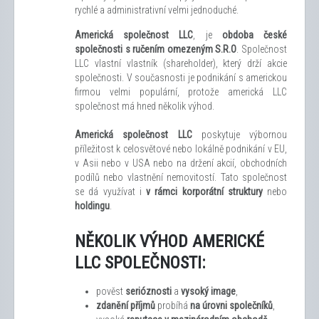
rychlé a administrativní velmi jednoduché.
Americká společnost LLC
, je
obdoba české
společnosti s ručením omezeným S.R.O
. Společnost
LLC vlastní vlastník (shareholder), který drží akcie
společnosti. V současnosti je podnikání s americkou
firmou velmi populární, protože americká LLC
společnost má hned několik výhod.
Americká společnost LLC
poskytuje výbornou
příležitost k celosvětové nebo lokálně podnikání v EU,
v Asii nebo v USA nebo na držení akcií, obchodních
podílů nebo vlastnění nemovitostí. Tato společnost
se dá využívat i
v rámci korporátní struktury
nebo
holdingu
.
NĚKOLIK VÝHOD AMERICKÉ
LLC SPOLEČNOSTI:
pověst
serióznosti
a
vysoký image
,
zdanění příjmů
probíhá
na úrovni společníků
,