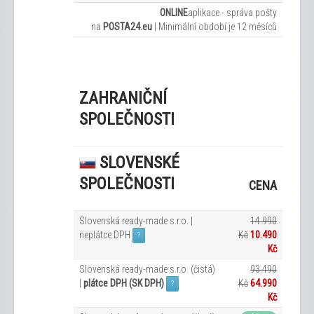
ONLINE
aplikace - správa pošty
na
POSTA24.eu
|
Minimální období je 12
měsíců
ZAHRANIČNÍ
SPOLEČNOSTI
SLOVENSKÉ
SPOLEČNOSTI
CENA
Slovenská ready-made s.r.o. |
14.990
neplátce DPH
Kč
10.490
?
Kč
Slovenská ready-made s.r.o. (čistá)
93.490
|
plátce DPH (SK DPH)
Kč
64.990
?
Kč