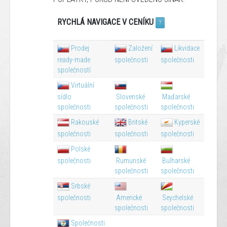
RYCHLÁ NAVIGACE V CENÍKU
?
Prodej
Založení
Likvidace
ready-made
společnosti
společnosti
společností
Virtuální
sídlo
Slovenské
Maďarské
společnosti
společnosti
společnosti
Rakouské
Britské
Kyperské
společnosti
společnosti
společnosti
Polské
společnosti
Rumunské
Bulharské
společnosti
společnosti
Srbské
společnosti
Americké
Seychelské
společnosti
společnosti
Společnosti