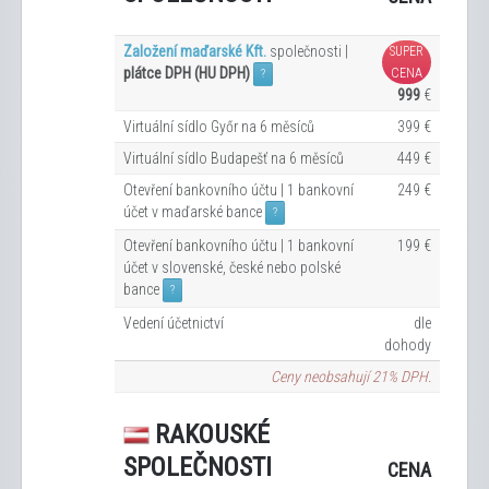
Založení maďarské Kft.
společnosti |
SUPER
plátce DPH (HU DPH)
CENA
?
999
€
Virtuální sídlo Győr na 6
měsíců
399 €
Virtuální sídlo Budapešť na 6
měsíců
449 €
Otevření bankovního účtu | 1 bankovní
249 €
účet v maďarské bance
?
Otevření bankovního účtu | 1 bankovní
199 €
účet v slovenské, české nebo polské
bance
?
Vedení účetnictví
dle
dohody
Ceny neobsahují 21% DPH.
RAKOUSKÉ
SPOLEČNOSTI
CENA