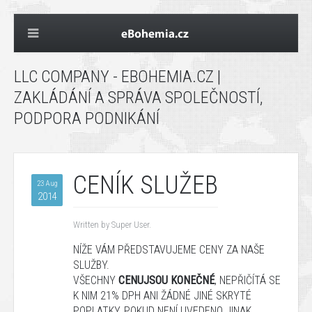
LLC COMPANY - EBOHEMIA.CZ |
ZAKLÁDÁNÍ A SPRÁVA SPOLEČNOSTÍ,
PODPORA PODNIKÁNÍ
CENÍK SLUŽEB
23 Aug
2014
Written by Super User.
NÍŽE
VÁM
PŘEDSTAVUJEME
CENY
ZA
NAŠE
SLUŽBY
.
VŠECHNY
CENU
JSOU KONEČNÉ
,
NEPŘIČÍTÁ
SE
K NIM
21%
DPH
ANI ŽÁDNÉ JINÉ
SKRYTÉ
POPLATKY, POKUD NENÍ UVEDENO JINAK.