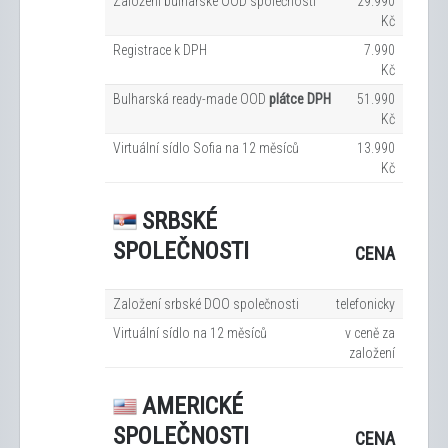
Založení bulharské OOD společnosti
29.990
Kč
Registrace k DPH
7.990
Kč
Bulharská ready-made OOD
plátce DPH
51.990
Kč
Virtuální sídlo Sofia na 12
měsíců
13.990
Kč
SRBSKÉ
SPOLEČNOSTI
CENA
Založení srbské DOO společnosti
telefonicky
Virtuální sídlo na 12
měsíců
v ceně za
založení
AMERICKÉ
SPOLEČNOSTI
CENA