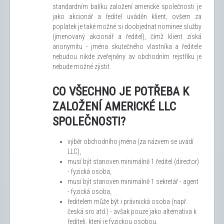
standardním balíku založení americké společnosti je
jako akcionář a ředitel uváděn klient, ovšem za
poplatek je také možné si doobjednat nominee služby
(jmenovaný akcionář a ředitel), čímž klient získá
anonymitu - jména skutečného vlastníka a ředitele
nebudou nikde zveřejněny av obchodním rejstříku je
nebude možné zjistit.
CO VŠECHNO JE POTŘEBA K
ZALOŽENÍ AMERICKÉ LLC
SPOLEČNOSTI?
výběr obchodního jména (za názvem se uvádí
LLC),
musí být stanoven minimálně 1 ředitel (director)
- fyzická osoba,
musí být stanoven minimálně 1 sekretář - agent
- fyzická osoba,
ředitelem může být i právnická osoba (např.
česká sro atd.) - avšak pouze jako alternativa k
řediteli, který je fyzickou osobou,