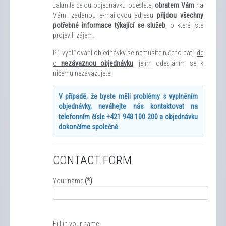
Jakmile celou objednávku odešlete,
obratem Vám
na
Vámi zadanou e-mailovou adresu
přijdou všechny
potřebné informace týkající se služeb
, o které jste
projevili zájem.
Při vyplňování objednávky se nemusíte ničeho bát,
jde
o
nezávaznou objednávku
, jejím odesláním se k
ničemu nezavazujete.
V případě, že byste měli problémy s vyplněním
objednávky, neváhejte nás kontaktovat na
telefonním čísle +421 948 100 200 a objednávku
dokončíme společně.
CONTACT FORM
Your name
(*)
Fill in your name