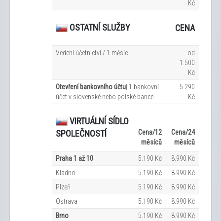
Kč
OSTATNÍ SLUŽBY
CENA
Vedení účetnictví / 1 měsíc
od
1.500
Kč
Otevření bankovního účtu
| 1 bankovní
5.290
účet v slovenské nebo polské bance
Kč
VIRTUÁLNÍ SÍDLO
Cena/12
Cena/24
SPOLEČNOSTÍ
měsíců
měsíců
Praha 1 až 10
5.190 Kč
8.990 Kč
Kladno
5.190 Kč
8.990 Kč
Plzeň
5.190 Kč
8.990 Kč
Ostrava
5.190 Kč
8.990 Kč
Brno
5.190 Kč
8.990 Kč