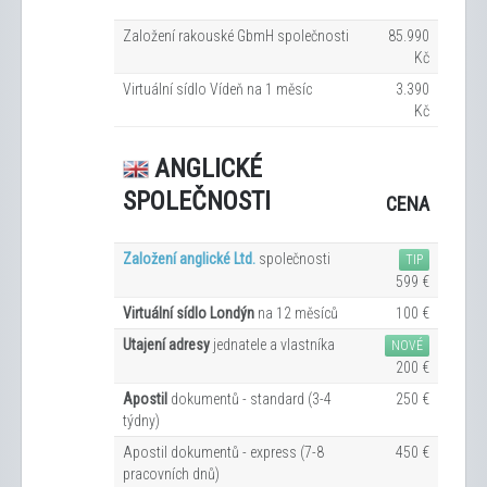
Založení rakouské GbmH společnosti
85.990
Kč
Virtuální sídlo Vídeň na 1
měsíc
3.390
Kč
ANGLICKÉ
SPOLEČNOSTI
CENA
Založení anglické Ltd.
společnosti
TIP
599 €
Virtuální sídlo Londýn
na 12
měsíců
100 €
Utajení adresy
jednatele a vlastníka
NOVÉ
200 €
Apostil
dokumentů - standard (3-4
250 €
týdny)
Apostil dokumentů - express (7-8
450 €
pracovních dn
ů
)